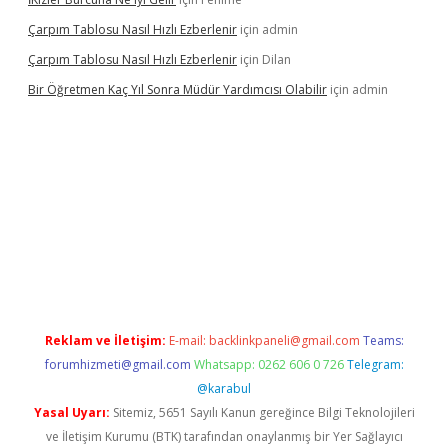
Çarpım Tablosu Nasıl Hızlı Ezberlenir
için
admin
Çarpım Tablosu Nasıl Hızlı Ezberlenir
için
Dilan
Bir Öğretmen Kaç Yıl Sonra Müdür Yardımcısı Olabilir
için
admin
xyz/
betci.co
betci giriş
hiltonbet güncel giriş
Reklam ve İletişim:
E-mail:
backlinkpaneli@gmail.com
Teams:
forumhizmeti@gmail.com
Whatsapp: 0262 606 0 726
Telegram:
@karabul
Yasal Uyarı:
Sitemiz, 5651 Sayılı Kanun gereğince Bilgi Teknolojileri
ve İletişim Kurumu (BTK) tarafından onaylanmış bir Yer Sağlayıcı