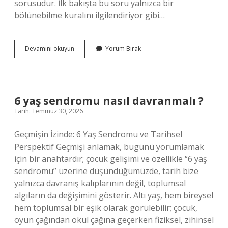
sorusudur. İlk bakışta bu soru yalnızca bir
bölünebilme kuralını ilgilendiriyor gibi…
8
Devamını okuyun
Yorum Bırak
ile
bölünebilen
3
basamaklı
sayılar
6 yaş sendromu nasıl davranmalı ?
nelerdir
Tarih: Temmuz 30, 2026
?
Geçmişin İzinde: 6 Yaş Sendromu ve Tarihsel
Perspektif Geçmişi anlamak, bugünü yorumlamak
için bir anahtardır; çocuk gelişimi ve özellikle “6 yaş
sendromu” üzerine düşündüğümüzde, tarih bize
yalnızca davranış kalıplarının değil, toplumsal
algıların da değişimini gösterir. Altı yaş, hem bireysel
hem toplumsal bir eşik olarak görülebilir; çocuk,
oyun çağından okul çağına geçerken fiziksel, zihinsel