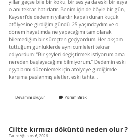
yıllar geçse bile bir koku, bir ses ya da eski bir eşya
o anı tekrar hatırlatır. Benim için de böyle bir gün,
Kayseri’de dedemin yıllardır kapalı duran küçük
atölyesine girdiğim gündü. 25 yaşındaydım ve o
dönem hayatımda ne yapacağımı tam olarak
bilemediğim bir süreçten geçiyordum. Her akşam
tuttuğum günlüklerde aynı cümleleri tekrar
ediyordum: “Bir şeyleri değiştirmek istiyorum ama
nereden başlayacağımı bilmiyorum.” Dedemin eski
eşyalarını düzenlemek için atölyeye girdiğimde
karşıma paslanmış aletler, eski tahta…
Kurşun
Devamını okuyun
Yorum Bırak
kaplama
nedir
?
Ciltte kırmızı döküntü neden olur ?
Tarih: Ağustos 6, 2026