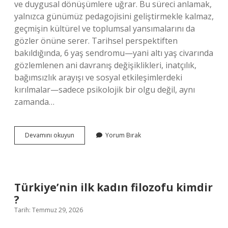
ve duygusal dönüşümlere uğrar. Bu süreci anlamak,
yalnızca günümüz pedagojisini geliştirmekle kalmaz,
geçmişin kültürel ve toplumsal yansımalarını da
gözler önüne serer. Tarihsel perspektiften
bakıldığında, 6 yaş sendromu—yani altı yaş civarında
gözlemlenen ani davranış değişiklikleri, inatçılık,
bağımsızlık arayışı ve sosyal etkileşimlerdeki
kırılmalar—sadece psikolojik bir olgu değil, aynı
zamanda…
6
Devamını okuyun
Yorum Bırak
yaş
sendromu
nasıl
davranmalı
?
Türkiye’nin ilk kadın filozofu kimdir
?
Tarih: Temmuz 29, 2026