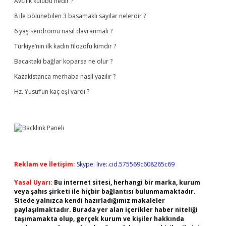
Avcılık kulübü nedir ?
8 ile bölünebilen 3 basamaklı sayılar nelerdir ?
6 yaş sendromu nasıl davranmalı ?
Türkiye’nin ilk kadın filozofu kimdir ?
Bacaktaki bağlar koparsa ne olur ?
Kazakistanca merhaba nasıl yazılır ?
Hz. Yusuf’un kaç eşi vardı ?
Reklam ve İletişim:
Skype: live:.cid.575569c608265c69
Yasal Uyarı:
Bu internet sitesi, herhangi bir marka, kurum
veya şahıs şirketi ile hiçbir bağlantısı bulunmamaktadır.
Sitede yalnızca kendi hazırladığımız makaleler
paylaşılmaktadır. Burada yer alan içerikler haber niteliği
taşımamakta olup, gerçek kurum ve kişiler hakkında