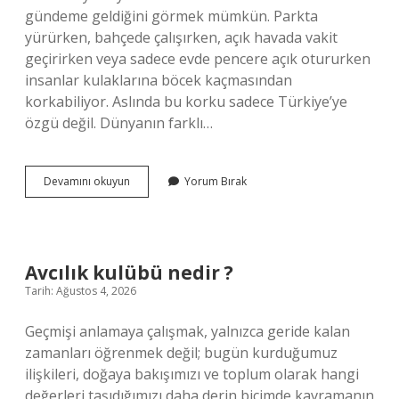
gündeme geldiğini görmek mümkün. Parkta
yürürken, bahçede çalışırken, açık havada vakit
geçirirken veya sadece evde pencere açık otururken
insanlar kulaklarına böcek kaçmasından
korkabiliyor. Aslında bu korku sadece Türkiye’ye
özgü değil. Dünyanın farklı…
Kulağıma
Devamını okuyun
Yorum Bırak
bir
şey
kaçtığını
nasıl
anlarım
Avcılık kulübü nedir ?
?
Tarih: Ağustos 4, 2026
Geçmişi anlamaya çalışmak, yalnızca geride kalan
zamanları öğrenmek değil; bugün kurduğumuz
ilişkileri, doğaya bakışımızı ve toplum olarak hangi
değerleri taşıdığımızı daha derin biçimde kavramanın