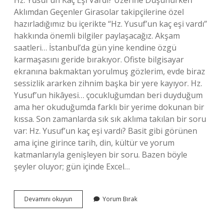
Hz. Yusuf’un Kaç Eşi Vardı? Üzerine Düşünürken
Aklımdan Geçenler Girasolar takipçilerine özel
hazırladığımız bu içerikte “Hz. Yusuf’un kaç eşi vardı”
hakkında önemli bilgiler paylaşacağız. Akşam
saatleri… İstanbul’da gün yine kendine özgü
karmaşasını geride bırakıyor. Ofiste bilgisayar
ekranına bakmaktan yorulmuş gözlerim, evde biraz
sessizlik ararken zihnim başka bir yere kayıyor. Hz.
Yusuf’un hikâyesi… çocukluğumdan beri duyduğum
ama her okuduğumda farklı bir yerime dokunan bir
kıssa. Son zamanlarda sık sık aklıma takılan bir soru
var: Hz. Yusuf’un kaç eşi vardı? Basit gibi görünen
ama içine girince tarih, din, kültür ve yorum
katmanlarıyla genişleyen bir soru. Bazen böyle
şeyler oluyor; gün içinde Excel…
Hz.
Devamını okuyun
Yorum Bırak
Yusuf’un
kaç