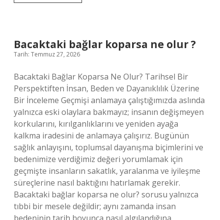
ilk
kadın
filozofu
kimdir
?
Bacaktaki bağlar koparsa ne olur ?
Tarih: Temmuz 27, 2026
Bacaktaki Bağlar Koparsa Ne Olur? Tarihsel Bir
Perspektiften İnsan, Beden ve Dayanıklılık Üzerine
Bir İnceleme Geçmişi anlamaya çalıştığımızda aslında
yalnızca eski olaylara bakmayız; insanın değişmeyen
korkularını, kırılganlıklarını ve yeniden ayağa
kalkma iradesini de anlamaya çalışırız. Bugünün
sağlık anlayışını, toplumsal dayanışma biçimlerini ve
bedenimize verdiğimiz değeri yorumlamak için
geçmişte insanların sakatlık, yaralanma ve iyileşme
süreçlerine nasıl baktığını hatırlamak gerekir.
Bacaktaki bağlar koparsa ne olur? sorusu yalnızca
tıbbi bir mesele değildir; aynı zamanda insan
bedeninin tarih boyunca nasıl algılandığına,