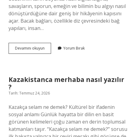
savaşların, sporun, emeğin ve bilimin bu algıyı nasıl
dönüştürdüğüne dair geniş bir hikâyenin kapısını
açar. Bacak bağları, özellikle diz çevresindeki bağ
yapıları, insan…
Bacaktaki
Devamını okuyun
Yorum Bırak
bağlar
koparsa
ne
olur
?
Kazakistanca merhaba nasıl yazılır
?
Tarih: Temmuz 24, 2026
Kazakça selam ne demek? Kültürel bir ifadenin
sosyal anlamı Günlük hayatta bir dilin en basit
görünen kelimeleri çoğu zaman en derin toplumsal
katmanları taşır. “Kazakça selam ne demek?” sorusu
ilk bakışta yalnızca bir çeviri merakı gibi görünse de,