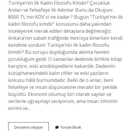
Türkiye’nin İlk Kadın Filozofu Kimdir? Çocukluk
Anıları ve Felsefeye İlk Adımlar Bunu da Okuyun:
8000 TL'nin KDV'si ne kadar ? Bugün “Türkiye’nin ilk
kadın filozofu kimdir” konusunu daha yakından
inceleyerek merak edilen detaylara değineceğiz.
Ankara’nın sabah trafiğinde metroya binerken kendi
kendime sordum: Türkiye’nin ilk kadın filozofu
kimdir? Bu soruyu duyduğumda aklıma hemen
çocukluğum geldi. O zamanlar dedemle birlikte kitap
karıştırır, eski ansiklopedilere bakardık. Dedemin
kütüphanesindeki kalın ciltler ve eski yazıların
kokusu hâlâ burnumdadır. Belki de o anlar, beni
felsefeye ve insan düşüncesine meraklı bir şekilde
büyüttü. Ekonomi okumuş biri olarak sayılar ve
verilerle uğraşmayı seviyorum, ama insan zihninin
evrimi ve…
Türkiye’nin
Devamını okuyun
Yorum Bırak