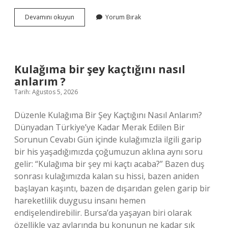
Ciltte
Devamını okuyun
Yorum Bırak
kırmızı
döküntü
neden
olur
?
Kulağıma bir şey kaçtığını nasıl
anlarım ?
Tarih: Ağustos 5, 2026
Düzenle Kulağıma Bir Şey Kaçtığını Nasıl Anlarım?
Dünyadan Türkiye’ye Kadar Merak Edilen Bir
Sorunun Cevabı Gün içinde kulağımızla ilgili garip
bir his yaşadığımızda çoğumuzun aklına aynı soru
gelir: “Kulağıma bir şey mi kaçtı acaba?” Bazen duş
sonrası kulağımızda kalan su hissi, bazen aniden
başlayan kaşıntı, bazen de dışarıdan gelen garip bir
hareketlilik duygusu insanı hemen
endişelendirebilir. Bursa’da yaşayan biri olarak
özellikle yaz aylarında bu konunun ne kadar sık