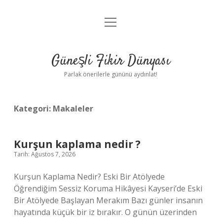
menüyü
Anasayfa
aç
Gizlilik Politikası
Güneşli Fikir Dünyası
Yasal Uyarı
Parlak önerilerle gününü aydınlat!
Hakkımızda
Kategori:
Makaleler
Kurşun kaplama nedir ?
Tarih: Ağustos 7, 2026
Kurşun Kaplama Nedir? Eski Bir Atölyede
Öğrendiğim Sessiz Koruma Hikâyesi Kayseri’de Eski
Bir Atölyede Başlayan Merakım Bazı günler insanın
hayatında küçük bir iz bırakır. O günün üzerinden