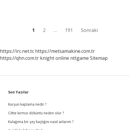
eşi
vardı
?
Yazı
1
2
…
191
Sonraki
sayfalaması
https://irc.net.tc
https://metsamakine.com.tr
https://qhn.com.tr
knight online
nttgame
Sitemap
Sidebar
Son Yazılar
Kurşun kaplama nedir ?
Ciltte kırmızı döküntü neden olur ?
Kulağıma bir şey kaçtığını nasıl anlarım ?