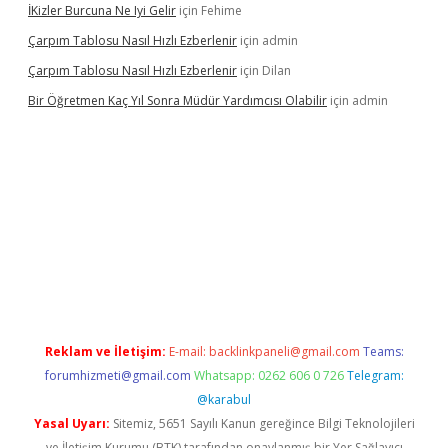
İKizler Burcuna Ne Iyi Gelir
için
Fehime
Çarpım Tablosu Nasıl Hızlı Ezberlenir
için
admin
Çarpım Tablosu Nasıl Hızlı Ezberlenir
için
Dilan
Bir Öğretmen Kaç Yıl Sonra Müdür Yardımcısı Olabilir
için
admin
yz/
betci.co
betci giriş
hiltonbet güncel giriş
Reklam ve İletişim:
E-mail:
backlinkpaneli@gmail.com
Teams:
forumhizmeti@gmail.com
Whatsapp: 0262 606 0 726
Telegram:
@karabul
Yasal Uyarı:
Sitemiz, 5651 Sayılı Kanun gereğince Bilgi Teknolojileri
ve İletişim Kurumu (BTK) tarafından onaylanmış bir Yer Sağlayıcı