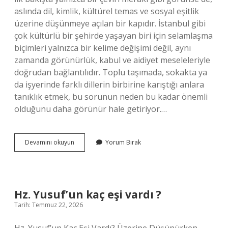
aslında dil, kimlik, kültürel temas ve sosyal eşitlik
üzerine düşünmeye açılan bir kapıdır. İstanbul gibi
çok kültürlü bir şehirde yaşayan biri için selamlaşma
biçimleri yalnızca bir kelime değişimi değil, aynı
zamanda görünürlük, kabul ve aidiyet meseleleriyle
doğrudan bağlantılıdır. Toplu taşımada, sokakta ya
da işyerinde farklı dillerin birbirine karıştığı anlara
tanıklık etmek, bu sorunun neden bu kadar önemli
olduğunu daha görünür hale getiriyor.…
Kazakistanca
Devamını okuyun
Yorum Bırak
merhaba
nasıl
yazılır
?
Hz. Yusuf’un kaç eşi vardı ?
Tarih: Temmuz 22, 2026