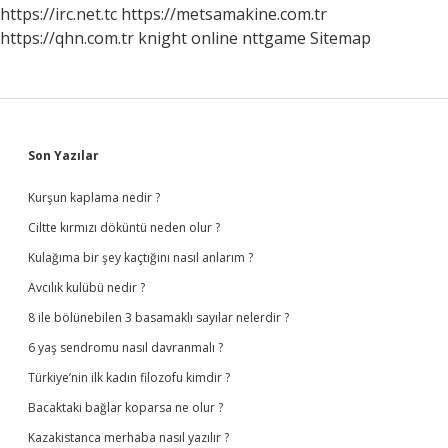
https://irc.net.tc
https://metsamakine.com.tr
https://qhn.com.tr
knight online
nttgame
Sitemap
Sidebar
Son Yazılar
Kurşun kaplama nedir ?
Ciltte kırmızı döküntü neden olur ?
Kulağıma bir şey kaçtığını nasıl anlarım ?
Avcılık kulübü nedir ?
8 ile bölünebilen 3 basamaklı sayılar nelerdir ?
6 yaş sendromu nasıl davranmalı ?
Türkiye’nin ilk kadın filozofu kimdir ?
Bacaktaki bağlar koparsa ne olur ?
Kazakistanca merhaba nasıl yazılır ?