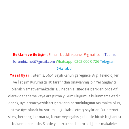
w.betexper.xyz/
betci.co
betci giriş
hiltonbet güncel giriş
Reklam ve İletişim:
E-mail:
backlinkpaneli@gmail.com
Teams:
forumhizmeti@gmail.com
Whatsapp: 0262 606 0 726
Telegram:
@karabul
Yasal Uyarı:
Sitemiz, 5651 Sayılı Kanun gereğince Bilgi Teknolojileri
ve İletişim Kurumu (BTK) tarafından onaylanmış bir Yer Sağlayıcı
olarak hizmet vermektedir. Bu nedenle, sitedeki içerikleri proaktif
olarak denetleme veya araştırma yükümlülüğümüz bulunmamaktadır.
Ancak, üyelerimiz yazdıkları içeriklerin sorumluluğunu taşımakta olup,
siteye üye olarak bu sorumluluğu kabul etmiş sayılırlar. Bu internet
sitesi, herhangi bir marka, kurum veya şahıs şirketi ile hiçbir bağlantısı
bulunmamaktadır. Sitede yalnızca kendi hazırladığımız makaleler