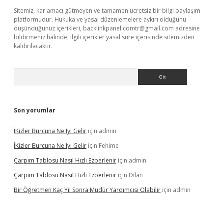
Sitemiz, kar amacı gütmeyen ve tamamen ücretsiz bir bilgi paylaşım
platformudur. Hukuka ve yasal düzenlemelere aykırı olduğunu
düşündüğünüz içerikleri,
backlinkpanelicomtr@gmail.com
adresine
bildirmeniz halinde, ilgili içerikler yasal süre içerisinde sitemizden
kaldırılacaktır.
Arama
Son yorumlar
İKizler Burcuna Ne Iyi Gelir
için
admin
İKizler Burcuna Ne Iyi Gelir
için
Fehime
Çarpım Tablosu Nasıl Hızlı Ezberlenir
için
admin
Çarpım Tablosu Nasıl Hızlı Ezberlenir
için
Dilan
Bir Öğretmen Kaç Yıl Sonra Müdür Yardımcısı Olabilir
için
admin