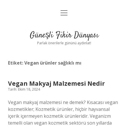
menüyü
Anasayfa
aç
Gizlilik Politikası
Güneşli Fikir Dünyası
Yasal Uyarı
Parlak önerilerle gününü aydınlat!
Hakkımızda
Etiket:
Vegan ürünler sağlıklı mı
Vegan Makyaj Malzemesi Nedir
Tarih: Ekim 18, 2024
Vegan makyaj malzemesi ne demek? Kısacası vegan
kozmetikler; Kozmetik ürünler, hiçbir hayvansal
içerik içermeyen kozmetik ürünleridir. Veganizm
temelli olan vegan kozmetik sektörü son yıllarda