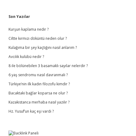
Sidebar
Son Yazılar
Kurşun kaplama nedir ?
Ciltte kırmızı döküntü neden olur ?
Kulağıma bir şey kaçtığını nasıl anlarım ?
Avcılık kulübü nedir ?
8 ile bölünebilen 3 basamaklı sayılar nelerdir ?
6 yaş sendromu nasıl davranmalı ?
Türkiye’nin ilk kadın filozofu kimdir ?
Bacaktaki bağlar koparsa ne olur ?
Kazakistanca merhaba nasıl yazılır ?
Hz. Yusuf’un kaç eşi vardı ?