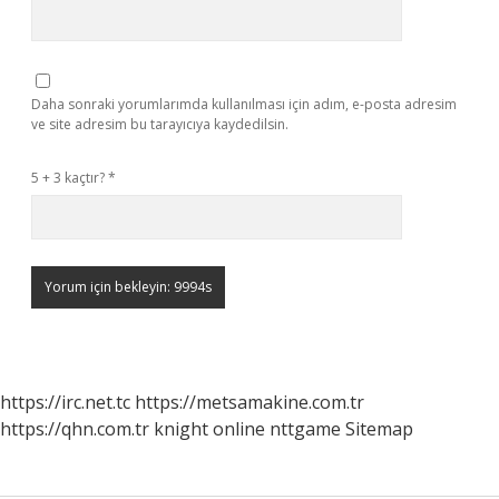
Daha sonraki yorumlarımda kullanılması için adım, e-posta adresim
ve site adresim bu tarayıcıya kaydedilsin.
5 + 3 kaçtır?
*
https://irc.net.tc
https://metsamakine.com.tr
https://qhn.com.tr
knight online
nttgame
Sitemap