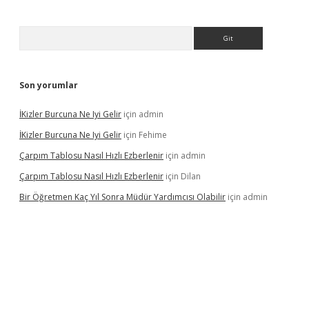
Arama
Son yorumlar
İKizler Burcuna Ne Iyi Gelir
için
admin
İKizler Burcuna Ne Iyi Gelir
için
Fehime
Çarpım Tablosu Nasıl Hızlı Ezberlenir
için
admin
Çarpım Tablosu Nasıl Hızlı Ezberlenir
için
Dilan
Bir Öğretmen Kaç Yıl Sonra Müdür Yardımcısı Olabilir
için
admin
yz/
betci.co
betci giriş
hiltonbet güncel giriş