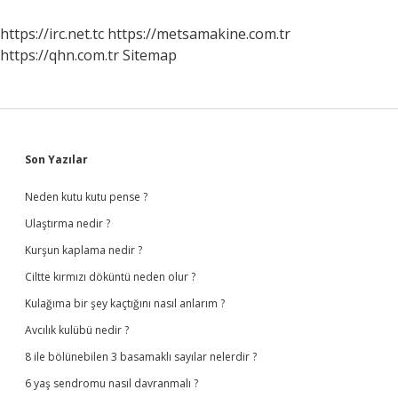
https://irc.net.tc
https://metsamakine.com.tr
https://qhn.com.tr
Sitemap
Sidebar
Son Yazılar
Neden kutu kutu pense ?
Ulaştırma nedir ?
Kurşun kaplama nedir ?
Ciltte kırmızı döküntü neden olur ?
Kulağıma bir şey kaçtığını nasıl anlarım ?
Avcılık kulübü nedir ?
8 ile bölünebilen 3 basamaklı sayılar nelerdir ?
6 yaş sendromu nasıl davranmalı ?