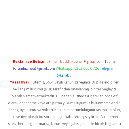
w.betexper.xyz/
betci.co
betci giriş
hiltonbet güncel giriş
Reklam ve İletişim:
E-mail:
backlinkpaneli@gmail.com
Teams:
forumhizmeti@gmail.com
Whatsapp: 0262 606 0 726
Telegram:
@karabul
Yasal Uyarı:
Sitemiz, 5651 Sayılı Kanun gereğince Bilgi Teknolojileri
ve İletişim Kurumu (BTK) tarafından onaylanmış bir Yer Sağlayıcı
olarak hizmet vermektedir. Bu nedenle, sitedeki içerikleri proaktif
olarak denetleme veya araştırma yükümlülüğümüz bulunmamaktadır.
Ancak, üyelerimiz yazdıkları içeriklerin sorumluluğunu taşımakta olup,
siteye üye olarak bu sorumluluğu kabul etmiş sayılırlar. Bu internet
sitesi, herhangi bir marka, kurum veya şahıs şirketi ile hiçbir bağlantısı