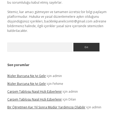
bu sorumluluğu kabul etmiş sayılırlar.
Sitemiz, kar amacı gütmeyen ve tamamen ücretsiz bir bilgi paylaşım
platformudur. Hukuka ve yasal düzenlemelere aykırı olduğunu
düşündüğünüz içerikleri,
backlinkpanelicomtr@gmail.com
adresine
bildirmeniz halinde, ilgili içerikler yasal süre içerisinde sitemizden
kaldırılacaktır.
Arama
Son yorumlar
İKizler Burcuna Ne Iyi Gelir
için
admin
İKizler Burcuna Ne Iyi Gelir
için
Fehime
Çarpım Tablosu Nasıl Hızlı Ezberlenir
için
admin
Çarpım Tablosu Nasıl Hızlı Ezberlenir
için
Dilan
Bir Öğretmen Kaç Yıl Sonra Müdür Yardımcısı Olabilir
için
admin