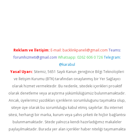
tci.co
betci giriş
hiltonbet güncel giriş
Reklam ve İletişim:
E-mail:
backlinkpaneli@gmail.com
Teams:
forumhizmeti@gmail.com
Whatsapp: 0262 606 0 726
Telegram:
@karabul
Yasal Uyarı:
Sitemiz, 5651 Sayılı Kanun gereğince Bilgi Teknolojileri
ve İletişim Kurumu (BTK) tarafından onaylanmış bir Yer Sağlayıcı
olarak hizmet vermektedir. Bu nedenle, sitedeki içerikleri proaktif
olarak denetleme veya araştırma yükümlülüğümüz bulunmamaktadır.
Ancak, üyelerimiz yazdıkları içeriklerin sorumluluğunu taşımakta olup,
siteye üye olarak bu sorumluluğu kabul etmiş sayılırlar. Bu internet
sitesi, herhangi bir marka, kurum veya şahıs şirketi ile hiçbir bağlantısı
bulunmamaktadır. Sitede yalnızca kendi hazırladığımız makaleler
paylaşılmaktadır. Burada yer alan içerikler haber niteliği taşımamakta