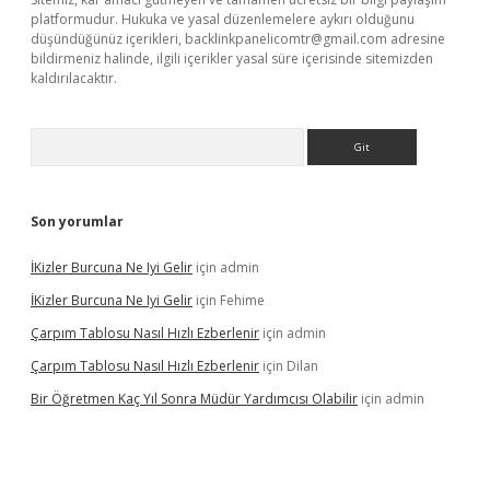
platformudur. Hukuka ve yasal düzenlemelere aykırı olduğunu
düşündüğünüz içerikleri,
backlinkpanelicomtr@gmail.com
adresine
bildirmeniz halinde, ilgili içerikler yasal süre içerisinde sitemizden
kaldırılacaktır.
Arama
Son yorumlar
İKizler Burcuna Ne Iyi Gelir
için
admin
İKizler Burcuna Ne Iyi Gelir
için
Fehime
Çarpım Tablosu Nasıl Hızlı Ezberlenir
için
admin
Çarpım Tablosu Nasıl Hızlı Ezberlenir
için
Dilan
Bir Öğretmen Kaç Yıl Sonra Müdür Yardımcısı Olabilir
için
admin