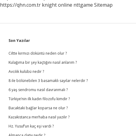
https://qhn.com.tr
knight online
nttgame
Sitemap
Sidebar
Son Yazılar
Ciltte kırmızı döküntü neden olur ?
Kulağıma bir şey kaçtığını nasıl anlarım ?
Avcılık kulübü nedir ?
8 ile bölünebilen 3 basamaklı sayılar nelerdir ?
6 yaş sendromu nasıl davranmalı ?
Türkiye’nin ilk kadın filozofu kimdir ?
Bacaktaki bağlar koparsa ne olur ?
Kazakistanca merhaba nasıl yazılır ?
Hz. Yusuf’un kaç eşi vardı ?
Almanca dativ nedir ?