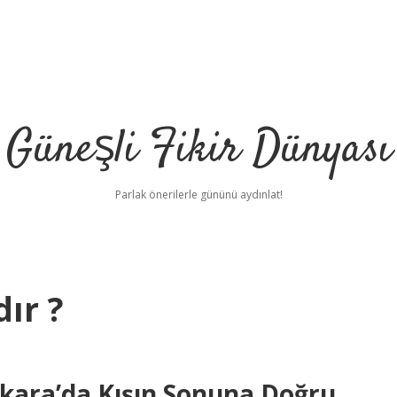
Güneşli Fikir Dünyası
Parlak önerilerle gününü aydınlat!
ır ?
i
kara’da Kışın Sonuna Doğru