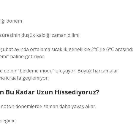
tiği dönem
üresinin düşük kaldığı zaman dilimi
şubat ayında ortalama sıcaklık genellikle 2°C ile 6°C arasınd
emi” haline getiriyor.
de de bir “bekleme modu” oluşuyor. Büyük harcamalar
a icraata geçilemiyor.
den Bu Kadar Uzun Hissediyoruz?
e monoton dönemlerde zaman daha yavaş akar.
neğidir.