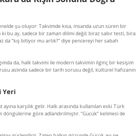
enelde şu oluyor: Takvimde kısa, insanda uzun süren bir
i bu ay, sadece bir zaman dilimi değil; biraz sabır testi, bira
 da “kış bitiyor mu artık?” diye pencereyi her sabah
ımda da, halk takvimi ile modern takvimin ilginç bir kesişim
usu aslında sadece bir tarih sorusu değil, kültürel hafızanın
 Yeri
ayına karşılık gelir. Halk arasında kullanılan eski Türk
 döngülerine göre adlandırılmıştır. “Gücük” kelimesi de
 algıyı güçlendirir. Zaten halkın gözünde Gücük ayı ne