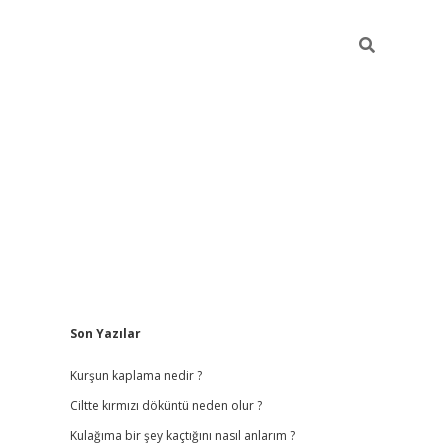
Sidebar
Son Yazılar
lbet
hiltonbet
vdcasino güncel giriş
https://www.betexper.xyz/
Kurşun kaplama nedir ?
Ciltte kırmızı döküntü neden olur ?
Kulağıma bir şey kaçtığını nasıl anlarım ?