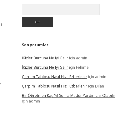
Arama
u
Son yorumlar
İKizler Burcuna Ne Iyi Gelir
için
admin
İKizler Burcuna Ne Iyi Gelir
için
Fehime
Çarpım Tablosu Nasıl Hızlı Ezberlenir
için
admin
e
Çarpım Tablosu Nasıl Hızlı Ezberlenir
için
Dilan
Bir Öğretmen Kaç Yıl Sonra Müdür Yardımcısı Olabilir
için
admin