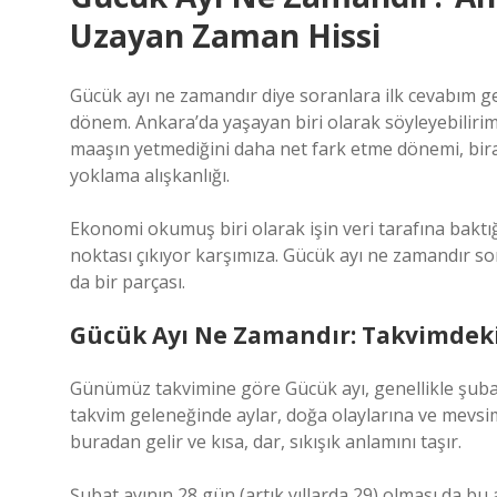
Uzayan Zaman Hissi
Gücük ayı ne zamandır diye soranlara ilk cevabım g
dönem. Ankara’da yaşayan biri olarak söyleyebilirim k
maaşın yetmediğini daha net fark etme dönemi, biraz
yoklama alışkanlığı.
Ekonomi okumuş biri olarak işin veri tarafına baktığ
noktası çıkıyor karşımıza. Gücük ayı ne zamandır sor
da bir parçası.
Gücük Ayı Ne Zamandır: Takvimdeki
Günümüz takvimine göre Gücük ayı, genellikle şubat 
takvim geleneğinde aylar, doğa olaylarına ve mevsim
buradan gelir ve kısa, dar, sıkışık anlamını taşır.
Şubat ayının 28 gün (artık yıllarda 29) olması da bu