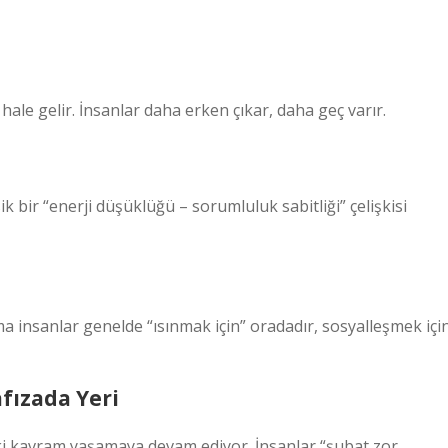
ale gelir. İnsanlar daha erken çıkar, daha geç varır.
bir “enerji düşüklüğü – sorumluluk sabitliği” çelişkisi
ma insanlar genelde “ısınmak için” oradadır, sosyalleşmek içi
fızada Yeri
ski kavram yaşamaya devam ediyor. İnsanlar “şubat zor