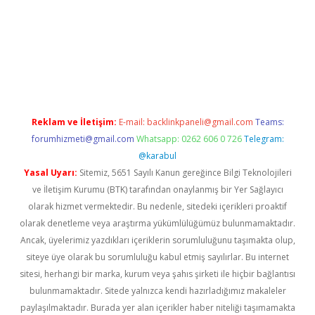
xyz/
betci.co
betci giriş
hiltonbet güncel giriş
Reklam ve İletişim:
E-mail:
backlinkpaneli@gmail.com
Teams:
forumhizmeti@gmail.com
Whatsapp: 0262 606 0 726
Telegram:
@karabul
Yasal Uyarı:
Sitemiz, 5651 Sayılı Kanun gereğince Bilgi Teknolojileri
ve İletişim Kurumu (BTK) tarafından onaylanmış bir Yer Sağlayıcı
olarak hizmet vermektedir. Bu nedenle, sitedeki içerikleri proaktif
olarak denetleme veya araştırma yükümlülüğümüz bulunmamaktadır.
Ancak, üyelerimiz yazdıkları içeriklerin sorumluluğunu taşımakta olup,
siteye üye olarak bu sorumluluğu kabul etmiş sayılırlar. Bu internet
sitesi, herhangi bir marka, kurum veya şahıs şirketi ile hiçbir bağlantısı
bulunmamaktadır. Sitede yalnızca kendi hazırladığımız makaleler
paylaşılmaktadır. Burada yer alan içerikler haber niteliği taşımamakta