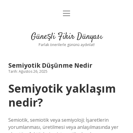
menüyü
Anasayfa
aç
Gizlilik Politikası
Güneşli Fikir Dünyası
Yasal Uyarı
Parlak önerilerle gününü aydınlat!
Hakkımızda
Semiyotik Düşünme Nedir
Tarih: Ağustos 26, 2025
Semiyotik yaklaşım
nedir?
Semiotik, semiotik veya semiyoloji; İşaretlerin
yorumlanması, üretilmesi veya anlaşılmasında yer