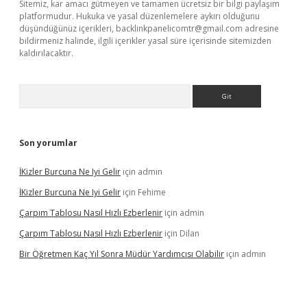
Sitemiz, kar amacı gütmeyen ve tamamen ücretsiz bir bilgi paylaşım
platformudur. Hukuka ve yasal düzenlemelere aykırı olduğunu
düşündüğünüz içerikleri,
backlinkpanelicomtr@gmail.com
adresine
bildirmeniz halinde, ilgili içerikler yasal süre içerisinde sitemizden
kaldırılacaktır.
Arama
Son yorumlar
İKizler Burcuna Ne Iyi Gelir
için
admin
İKizler Burcuna Ne Iyi Gelir
için
Fehime
Çarpım Tablosu Nasıl Hızlı Ezberlenir
için
admin
Çarpım Tablosu Nasıl Hızlı Ezberlenir
için
Dilan
Bir Öğretmen Kaç Yıl Sonra Müdür Yardımcısı Olabilir
için
admin