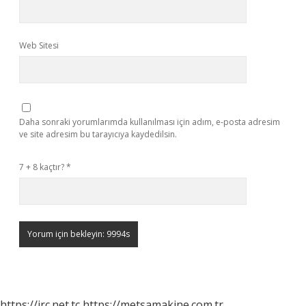
Web Sitesi
Daha sonraki yorumlarımda kullanılması için adım, e-posta adresim
ve site adresim bu tarayıcıya kaydedilsin.
7 + 8 kaçtır?
*
https://irc.net.tc
https://metsamakine.com.tr