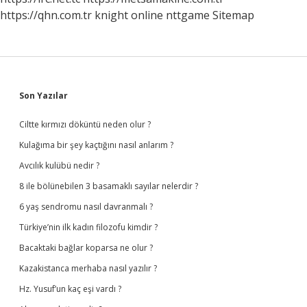
https://qhn.com.tr
knight online
nttgame
Sitemap
Sidebar
Son Yazılar
Ciltte kırmızı döküntü neden olur ?
Kulağıma bir şey kaçtığını nasıl anlarım ?
Avcılık kulübü nedir ?
8 ile bölünebilen 3 basamaklı sayılar nelerdir ?
6 yaş sendromu nasıl davranmalı ?
Türkiye’nin ilk kadın filozofu kimdir ?
Bacaktaki bağlar koparsa ne olur ?
Kazakistanca merhaba nasıl yazılır ?
Hz. Yusuf’un kaç eşi vardı ?