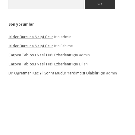
Arama
Son yorumlar
İKizler Burcuna Ne Iyi Gelir
için
admin
İKizler Burcuna Ne Iyi Gelir
için
Fehime
Çarpım Tablosu Nasıl Hızlı Ezberlenir
için
admin
Çarpım Tablosu Nasıl Hızlı Ezberlenir
için
Dilan
Bir Öğretmen Kaç Yıl Sonra Müdür Yardımcısı Olabilir
için
admin
yz/
betci.co
betci giriş
hiltonbet güncel giriş