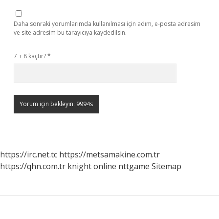
Daha sonraki yorumlarımda kullanılması için adım, e-posta adresim
ve site adresim bu tarayıcıya kaydedilsin.
7 + 8 kaçtır?
*
https://irc.net.tc
https://metsamakine.com.tr
https://qhn.com.tr
knight online
nttgame
Sitemap