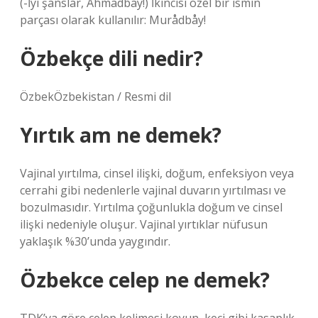
(-İyi şanslar, Ahmadbay!) İkincisi özel bir ismin
parçası olarak kullanılır: Murådbåy!
Özbekçe dili nedir?
ÖzbekÖzbekistan / Resmi dil
Yırtık am ne demek?
Vajinal yırtılma, cinsel ilişki, doğum, enfeksiyon veya
cerrahi gibi nedenlerle vajinal duvarın yırtılması ve
bozulmasıdır. Yırtılma çoğunlukla doğum ve cinsel
ilişki nedeniyle oluşur. Vajinal yırtıklar nüfusun
yaklaşık %30’unda yaygındır.
Özbekce celep ne demek?