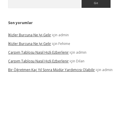
Arama
Son yorumlar
İKizler Burcuna Ne Iyi Gelir
için
admin
İKizler Burcuna Ne Iyi Gelir
için
Fehime
Çarpım Tablosu Nasıl Hızlı Ezberlenir
için
admin
Çarpım Tablosu Nasıl Hızlı Ezberlenir
için
Dilan
Bir Öğretmen Kaç Yıl Sonra Müdür Yardımcısı Olabilir
için
admin
er.xyz/
betci.co
betci giriş
hiltonbet güncel giriş