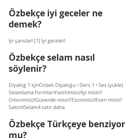
Özbekçe iyi geceler ne
demek?
İyi şanslar! [1] İyi geceler!
Özbekçe selam nasıl
söylenir?
Diyalog 1 içinÖzbek Diyaloğu • Ders 1 • Ses (yükle)
Selamlama FormlarıYaxshimisiz!İyi misin?
Omonmisiz!Güvende misin?Esonmisiz!Esen misin?
Salom!Selam4 satır daha
Özbekçe Türkçeye benziyor
mu?