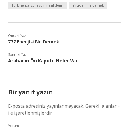
Türkmence günaydın nasıl denir
Yırtık am ne demek
Önceki Yazı
777 Enerjisi Ne Demek
Sonraki Yazı
Arabanın Ön Kaputu Neler Var
Bir yanıt yazın
E-posta adresiniz yayınlanmayacak.
Gerekli alanlar
*
ile işaretlenmişlerdir
Yorum