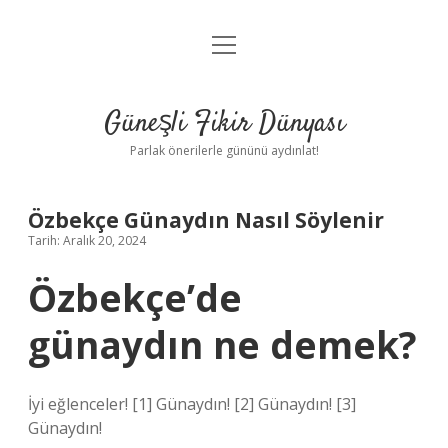
menüyü
Anasayfa
aç
Gizlilik Politikası
Güneşli Fikir Dünyası
Yasal Uyarı
Parlak önerilerle gününü aydınlat!
Hakkımızda
Özbekçe Günaydın Nasıl Söylenir
Tarih: Aralık 20, 2024
Özbekçe’de
günaydın ne demek?
İyi eğlenceler! [1] Günaydın! [2] Günaydın! [3]
Günaydın!