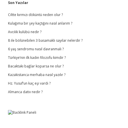
Sidebar
Son Yazılar
Ciltte kırmızı döküntü neden olur ?
Kulağıma bir şey kaçtığını nasıl anlarım ?
Avcılık kulübü nedir ?
8 ile bölünebilen 3 basamaklı sayılar nelerdir ?
6 yaş sendromu nasıl davranmalı ?
Türkiye’nin ilk kadın filozofu kimdir ?
Bacaktaki bağlar koparsa ne olur ?
Kazakistanca merhaba nasıl yazılır ?
Hz. Yusuf’un kaç eşi vardı ?
Almanca dativ nedir ?