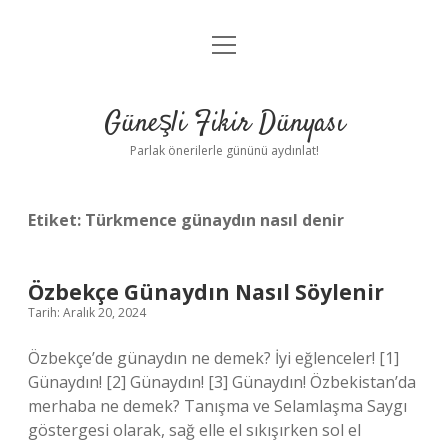
menüyü
Anasayfa
aç
Gizlilik Politikası
Güneşli Fikir Dünyası
Yasal Uyarı
Parlak önerilerle gününü aydınlat!
Hakkımızda
Etiket:
Türkmence günaydın nasıl denir
Özbekçe Günaydın Nasıl Söylenir
Tarih: Aralık 20, 2024
Özbekçe’de günaydın ne demek? İyi eğlenceler! [1]
Günaydın! [2] Günaydın! [3] Günaydın! Özbekistan’da
merhaba ne demek? Tanışma ve Selamlaşma Saygı
göstergesi olarak, sağ elle el sıkışırken sol el