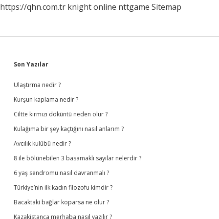
https://qhn.com.tr
knight online
nttgame
Sitemap
Sidebar
Son Yazılar
Ulaştırma nedir ?
Kurşun kaplama nedir ?
Ciltte kırmızı döküntü neden olur ?
Kulağıma bir şey kaçtığını nasıl anlarım ?
Avcılık kulübü nedir ?
8 ile bölünebilen 3 basamaklı sayılar nelerdir ?
6 yaş sendromu nasıl davranmalı ?
Türkiye’nin ilk kadın filozofu kimdir ?
Bacaktaki bağlar koparsa ne olur ?
Kazakistanca merhaba nasıl yazılır ?