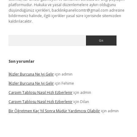
platformudur. Hukuka ve yasal düzenlemelere aykırı olduğunu
düşündüğünüz içerikleri,
backlinkpanelicomtr@gmail.com
adresine
bildirmeniz halinde, ilgili içerikler yasal süre içerisinde sitemizden
kaldırılacaktır.
Arama
Son yorumlar
İKizler Burcuna Ne Iyi Gelir
için
admin
İKizler Burcuna Ne Iyi Gelir
için
Fehime
Çarpım Tablosu Nasıl Hızlı Ezberlenir
için
admin
Çarpım Tablosu Nasıl Hızlı Ezberlenir
için
Dilan
Bir Öğretmen Kaç Yıl Sonra Müdür Yardımcısı Olabilir
için
admin