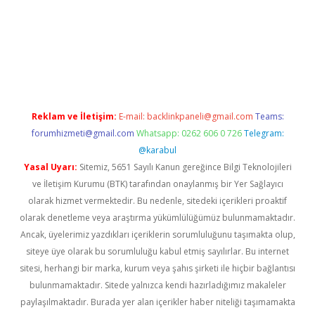
w.betexper.xyz/
betci.co
betci giriş
hiltonbet güncel giriş
Reklam ve İletişim:
E-mail:
backlinkpaneli@gmail.com
Teams:
forumhizmeti@gmail.com
Whatsapp: 0262 606 0 726
Telegram:
@karabul
Yasal Uyarı:
Sitemiz, 5651 Sayılı Kanun gereğince Bilgi Teknolojileri
ve İletişim Kurumu (BTK) tarafından onaylanmış bir Yer Sağlayıcı
olarak hizmet vermektedir. Bu nedenle, sitedeki içerikleri proaktif
olarak denetleme veya araştırma yükümlülüğümüz bulunmamaktadır.
Ancak, üyelerimiz yazdıkları içeriklerin sorumluluğunu taşımakta olup,
siteye üye olarak bu sorumluluğu kabul etmiş sayılırlar. Bu internet
sitesi, herhangi bir marka, kurum veya şahıs şirketi ile hiçbir bağlantısı
bulunmamaktadır. Sitede yalnızca kendi hazırladığımız makaleler
paylaşılmaktadır. Burada yer alan içerikler haber niteliği taşımamakta