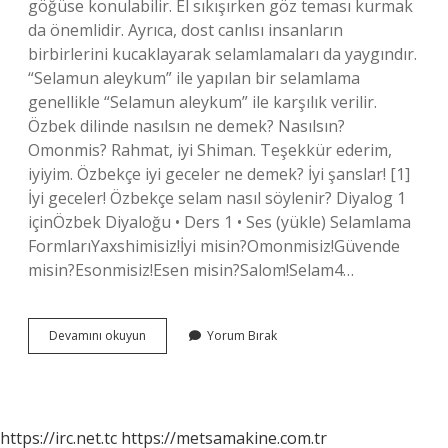
göğüse konulabilir. El sıkışırken göz teması kurmak
da önemlidir. Ayrıca, dost canlısı insanların
birbirlerini kucaklayarak selamlamaları da yaygındır.
“Selamun aleykum” ile yapılan bir selamlama
genellikle “Selamun aleykum” ile karşılık verilir.
Özbek dilinde nasılsın ne demek? Nasılsın?
Omonmis? Rahmat, iyi Shiman. Teşekkür ederim,
iyiyim. Özbekçe iyi geceler ne demek? İyi şanslar! [1]
İyi geceler! Özbekçe selam nasıl söylenir? Diyalog 1
içinÖzbek Diyaloğu • Ders 1 • Ses (yükle) Selamlama
FormlarıYaxshimisiz!İyi misin?Omonmisiz!Güvende
misin?Esonmisiz!Esen misin?Salom!Selam4…
Özbekçe
Devamını okuyun
Yorum Bırak
Günaydın
Nasıl
Söylenir
https://irc.net.tc
https://metsamakine.com.tr