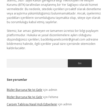
Sitemiz, 5651 Sayılı Kanun gereğince Bilgi Teknolojileri ve İletişim
Kurumu (BTK) tarafından onaylanmış bir Yer Sağlayıcı olarak hizmet
vermektedir. Bu nedenle, sitedeki içerikleri proaktif olarak denetleme
veya araştırma yükümlülüğümüz bulunmamaktadır. Ancak, üyelerimiz
yazdıkları içeriklerin sorumluluğunu taşımakta olup, siteye üye olarak
bu sorumluluğu kabul etmiş sayılırlar.
Sitemiz, kar amacı gütmeyen ve tamamen ücretsiz bir bilgi paylaşım
platformudur. Hukuka ve yasal düzenlemelere aykırı olduğunu
düşündüğünüz içerikleri,
backlinkpanelicomtr@gmail.com
adresine
bildirmeniz halinde, ilgili içerikler yasal süre içerisinde sitemizden
kaldırılacaktır.
Arama
Son yorumlar
İKizler Burcuna Ne Iyi Gelir
için
admin
İKizler Burcuna Ne Iyi Gelir
için
Fehime
Çarpım Tablosu Nasıl Hızlı Ezberlenir
için
admin