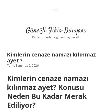
menüyü
Anasayfa
aç
Gizlilik Politikası
Güneşli Fikir Dünyası
Yasal Uyarı
Parlak önerilerle gününü aydınlat!
Hakkımızda
Kimlerin cenaze namazı kılınmaz
ayet ?
Tarih: Temmuz 6, 2026
Kimlerin cenaze namazı
kılınmaz ayet? Konusu
Neden Bu Kadar Merak
Ediliyor?