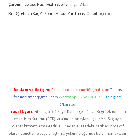
Çarpım Tablosu Nasıl Hızlı Ezberlenir
için
Dilan
Bir Öğretmen Kaç Yıl Sonra Müdür Yardımcısı Olabilir
için
admin
z/
betci.co
betci giriş
hiltonbet güncel giriş
Reklam ve İletişim:
E-mail:
backlinkpaneli@gmail.com
Teams:
forumhizmeti@gmail.com
Whatsapp: 0262 606 0 726
Telegram:
@karabul
Yasal Uyarı:
Sitemiz, 5651 Sayılı Kanun gereğince Bilgi Teknolojileri
ve İletişim Kurumu (BTK) tarafından onaylanmış bir Yer Sağlayıcı
olarak hizmet vermektedir. Bu nedenle, sitedeki içerikleri proaktif
olarak denetleme veya araştırma yükümlülüğümüz bulunmamaktadır.