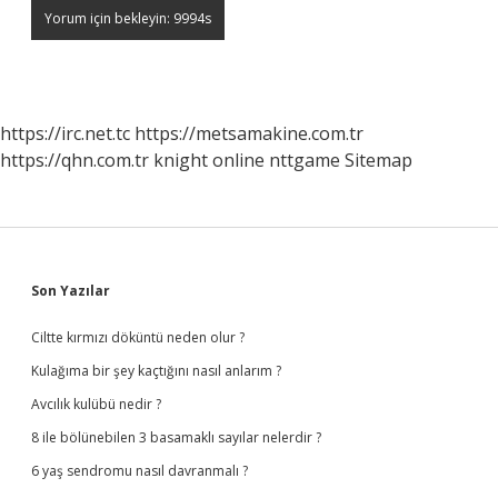
https://irc.net.tc
https://metsamakine.com.tr
https://qhn.com.tr
knight online
nttgame
Sitemap
Sidebar
Son Yazılar
Ciltte kırmızı döküntü neden olur ?
Kulağıma bir şey kaçtığını nasıl anlarım ?
Avcılık kulübü nedir ?
8 ile bölünebilen 3 basamaklı sayılar nelerdir ?
6 yaş sendromu nasıl davranmalı ?