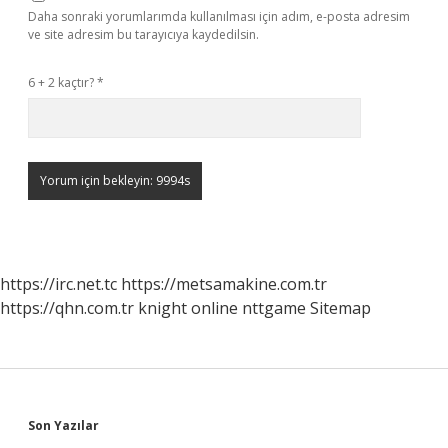
Daha sonraki yorumlarımda kullanılması için adım, e-posta adresim
ve site adresim bu tarayıcıya kaydedilsin.
6 + 2 kaçtır?
*
https://irc.net.tc
https://metsamakine.com.tr
https://qhn.com.tr
knight online
nttgame
Sitemap
Sidebar
Son Yazılar