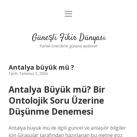
menüyü
Anasayfa
aç
Gizlilik Politikası
Güneşli Fikir Dünyası
Yasal Uyarı
Parlak önerilerle gününü aydınlat!
Hakkımızda
Antalya büyük mü ?
Tarih: Temmuz 3, 2026
Antalya Büyük mü? Bir
Ontolojik Soru Üzerine
Düşünme Denemesi
Antalya büyük mü ile ilgili güncel ve anlaşılır bilgiler
için Girasolar tarafından hazırlanan bu metne göz