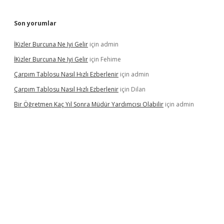
Son yorumlar
İKizler Burcuna Ne Iyi Gelir
için
admin
İKizler Burcuna Ne Iyi Gelir
için
Fehime
Çarpım Tablosu Nasıl Hızlı Ezberlenir
için
admin
Çarpım Tablosu Nasıl Hızlı Ezberlenir
için
Dilan
Bir Öğretmen Kaç Yıl Sonra Müdür Yardımcısı Olabilir
için
admin
betci.co
betci giriş
hiltonbet güncel giriş