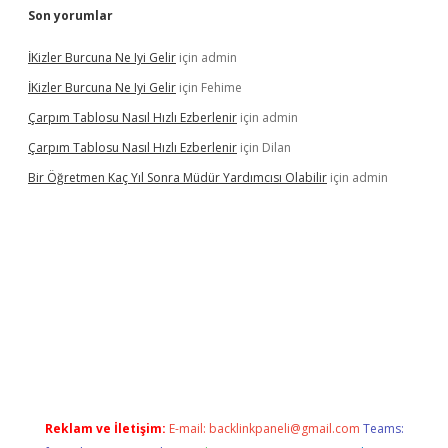
Son yorumlar
İKizler Burcuna Ne Iyi Gelir
için
admin
İKizler Burcuna Ne Iyi Gelir
için
Fehime
Çarpım Tablosu Nasıl Hızlı Ezberlenir
için
admin
Çarpım Tablosu Nasıl Hızlı Ezberlenir
için
Dilan
Bir Öğretmen Kaç Yıl Sonra Müdür Yardımcısı Olabilir
için
admin
betci giriş
hiltonbet güncel giriş
Reklam ve İletişim:
E-mail:
backlinkpaneli@gmail.com
Teams: