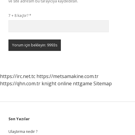
ve site adresim bu tarayıcıya kaydedilsin.
7 + 8 kaçtır?
*
https://irc.net.tc
https://metsamakine.com.tr
https://qhn.com.tr
knight online
nttgame
Sitemap
Sidebar
Son Yazılar
Ulaştırma nedir ?