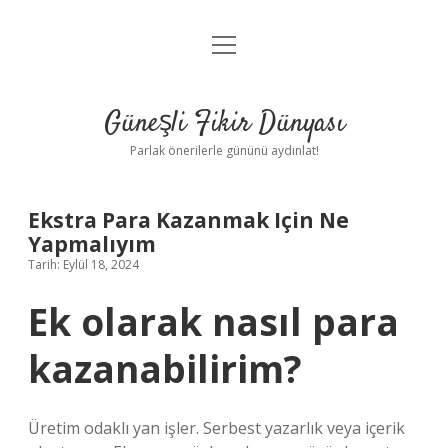
menüyü
Anasayfa
aç
Gizlilik Politikası
Güneşli Fikir Dünyası
Yasal Uyarı
Parlak önerilerle gününü aydınlat!
Hakkımızda
Ekstra Para Kazanmak Için Ne
Yapmalıyım
Tarih: Eylül 18, 2024
Ek olarak nasıl para
kazanabilirim?
Üretim odaklı yan işler. Serbest yazarlık veya içerik