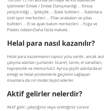
100.000 TL’nin altında sermaye ile kurulabilecek
işletmeler Emlak / Emlak Danışmanlığı … Kinoa
yetiştiriciliği. … İplikçilik. … Balık büfeleri. … Kadınlara
özel spor merkezleri. … Pilav arabaları ve pilav
büfeleri. … El ve ayak bakım merkezleri. …Yoga ve
Pilates odalarıDaha fazla makale…
Helal para nasıl kazanılır?
Helal para kazanmanın sayısız yolu vardır, ancak asıl
çalışma alanları şunlardır: ticaret, tarım, el sanatları,
hayvancılık ve memurluk2. Ayrıca çeşitli alanlarda el
emeği ve helal yöntemlerle geçimini sağlayan
insanlara da rol model teşkil ederler.
Aktif gelirler nelerdir?
Aktif gelir, çalıştığınız veya ürettiğiniz sürece