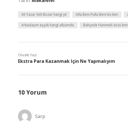
Tarih:
Makaleler
Ali Yazar Veli Bozar hangi yıl
Alla Beni Pulla Beni kiz kim
Arkadaşım eşşek hangi albümde
Bahçede Hanımeli sözü kime
Önceki Yazı
Ekstra Para Kazanmak Için Ne Yapmalıyım
10 Yorum
Sarp