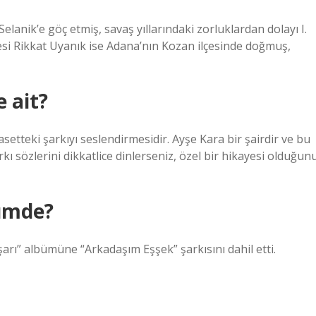
lanik’e göç etmiş, savaş yıllarındaki zorluklardan dolayı I.
esi Rikkat Uyanık ise Adana’nın Kozan ilçesinde doğmuş,
 ait?
setteki şarkıyı seslendirmesidir. Ayşe Kara bir şairdir ve bu
rkı sözlerini dikkatlice dinlerseniz, özel bir hikayesi olduğun
ümde?
rı” albümüne “Arkadaşım Eşşek” şarkısını dahil etti.