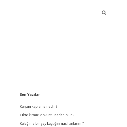
Sidebar
Son Yazılar
bet
hiltonbet
vdcasino güncel giriş
https://www.betexper.xyz/
b
Kurşun kaplama nedir ?
Ciltte kırmızı döküntü neden olur ?
Kulağıma bir şey kaçtığını nasıl anlarım ?