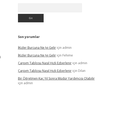
Arama
Son yorumlar
İKizler Burcuna Ne Iyi Gelir
için
admin
İKizler Burcuna Ne Iyi Gelir
için
Fehime
u
Çarpım Tablosu Nasıl Hızlı Ezberlenir
için
admin
Çarpım Tablosu Nasıl Hızlı Ezberlenir
için
Dilan
Bir Öğretmen Kaç Yıl Sonra Müdür Yardımcısı Olabilir
için
admin