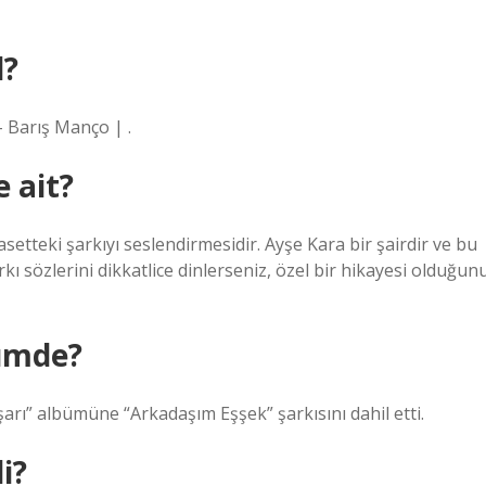
l?
– Barış Manço | .
 ait?
setteki şarkıyı seslendirmesidir. Ayşe Kara bir şairdir ve bu
rkı sözlerini dikkatlice dinlerseniz, özel bir hikayesi olduğun
ümde?
rı” albümüne “Arkadaşım Eşşek” şarkısını dahil etti.
i?