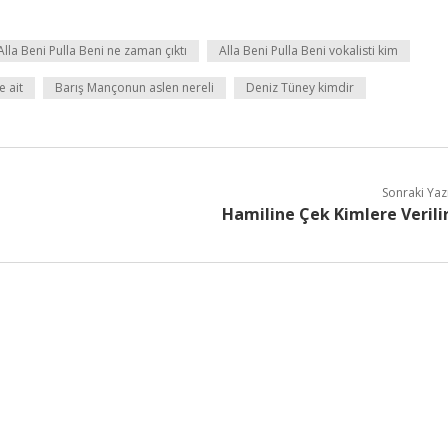
Alla Beni Pulla Beni ne zaman çıktı
Alla Beni Pulla Beni vokalisti kim
 ait
Barış Mançonun aslen nereli
Deniz Tüney kimdir
Sonraki Yaz
Hamiline Çek Kimlere Verili