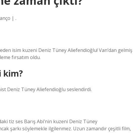
 ne zaman çıktı?
anço | .
k eden isim kuzeni Deniz Tüney Aliefendioğlu! Van’dan gelmiş
leme fırsatım oldu.
i kim?
nist Deniz Tüney Aliefendioğlu seslendirdi.
daki tiz ses Barış Abi’nin kuzeni Deniz Tüney
ncak şarkı söylemekle ilgilenmez. Uzun zamandır çeşitli film,