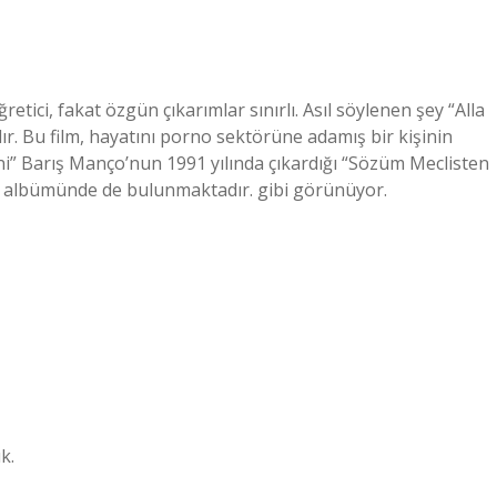
etici, fakat özgün çıkarımlar sınırlı. Asıl söylenen şey “Alla
dır. Bu film, hayatını porno sektörüne adamış bir kişinin
eni” Barış Manço’nun 1991 yılında çıkardığı “Sözüm Meclisten
i” albümünde de bulunmaktadır. gibi görünüyor.
k.