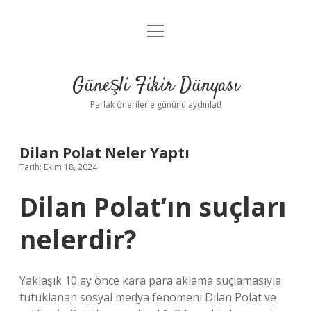
menüyü
Anasayfa
aç
Gizlilik Politikası
Güneşli Fikir Dünyası
Yasal Uyarı
Parlak önerilerle gününü aydınlat!
Hakkımızda
Dilan Polat Neler Yaptı
Tarih: Ekim 18, 2024
Dilan Polat’ın suçları
nelerdir?
Yaklaşık 10 ay önce kara para aklama suçlamasıyla
tutuklanan sosyal medya fenomeni Dilan Polat ve