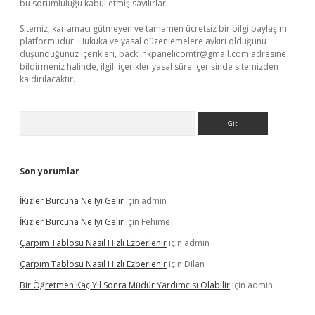
bu sorumluluğu kabul etmiş sayılırlar.
Sitemiz, kar amacı gütmeyen ve tamamen ücretsiz bir bilgi paylaşım
platformudur. Hukuka ve yasal düzenlemelere aykırı olduğunu
düşündüğünüz içerikleri,
backlinkpanelicomtr@gmail.com
adresine
bildirmeniz halinde, ilgili içerikler yasal süre içerisinde sitemizden
kaldırılacaktır.
Arama
Son yorumlar
İKizler Burcuna Ne Iyi Gelir
için
admin
İKizler Burcuna Ne Iyi Gelir
için
Fehime
Çarpım Tablosu Nasıl Hızlı Ezberlenir
için
admin
Çarpım Tablosu Nasıl Hızlı Ezberlenir
için
Dilan
Bir Öğretmen Kaç Yıl Sonra Müdür Yardımcısı Olabilir
için
admin