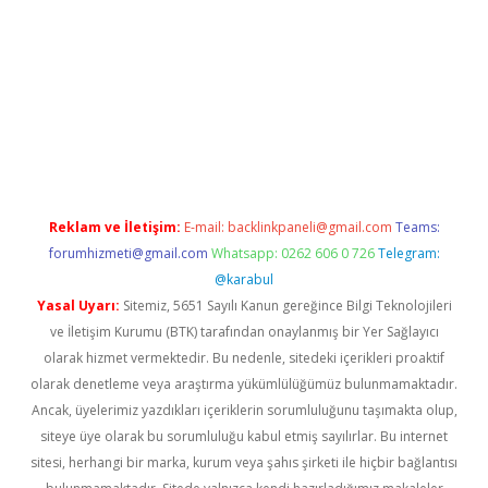
yz/
betci.co
betci giriş
hiltonbet güncel giriş
Reklam ve İletişim:
E-mail:
backlinkpaneli@gmail.com
Teams:
forumhizmeti@gmail.com
Whatsapp: 0262 606 0 726
Telegram:
@karabul
Yasal Uyarı:
Sitemiz, 5651 Sayılı Kanun gereğince Bilgi Teknolojileri
ve İletişim Kurumu (BTK) tarafından onaylanmış bir Yer Sağlayıcı
olarak hizmet vermektedir. Bu nedenle, sitedeki içerikleri proaktif
olarak denetleme veya araştırma yükümlülüğümüz bulunmamaktadır.
Ancak, üyelerimiz yazdıkları içeriklerin sorumluluğunu taşımakta olup,
siteye üye olarak bu sorumluluğu kabul etmiş sayılırlar. Bu internet
sitesi, herhangi bir marka, kurum veya şahıs şirketi ile hiçbir bağlantısı