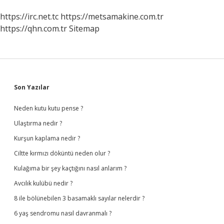
https://irc.net.tc
https://metsamakine.com.tr
https://qhn.com.tr
Sitemap
Sidebar
Son Yazılar
Neden kutu kutu pense ?
Ulaştırma nedir ?
Kurşun kaplama nedir ?
Ciltte kırmızı döküntü neden olur ?
Kulağıma bir şey kaçtığını nasıl anlarım ?
Avcılık kulübü nedir ?
8 ile bölünebilen 3 basamaklı sayılar nelerdir ?
6 yaş sendromu nasıl davranmalı ?