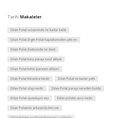
Tarih:
Makaleler
Dilan Polat cezaevinde ne kadar kaldı
Dilan Polat Engin Polat hapishaneden çıktı mı
Dilan Polat ifadesinde ne dedi
Dilan Polat kara parayı nasıl akladı
Dilan Polat kimin parasını akliyor
Dilan Polat Meselesi Nedir
Dilan Polat ne kadar yattı
Dilan Polat olayı nedir
Dilan Polat parayı nereden buldu
Dilan Polat uyutuluyor mu
Dilan polatin sucu nedir
Dilan Polatinın arkasında kim var
Dilan Polatın eşi Engin Polat ne iş yapıyor