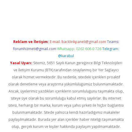
w.betexper.xyz/
betci.co
betci giriş
hiltonbet güncel giriş
Reklam ve İletişim:
E-mail:
backlinkpaneli@gmail.com
Teams:
forumhizmeti@gmail.com
Whatsapp: 0262 606 0 726
Telegram:
@karabul
Yasal Uyarı:
Sitemiz, 5651 Sayılı Kanun gereğince Bilgi Teknolojileri
ve İletişim Kurumu (BTK) tarafından onaylanmış bir Yer Sağlayıcı
olarak hizmet vermektedir. Bu nedenle, sitedeki içerikleri proaktif
olarak denetleme veya araştırma yükümlülüğümüz bulunmamaktadır.
Ancak, üyelerimiz yazdıkları içeriklerin sorumluluğunu taşımakta olup,
siteye üye olarak bu sorumluluğu kabul etmiş sayılırlar. Bu internet
sitesi, herhangi bir marka, kurum veya şahıs şirketi ile hiçbir bağlantısı
bulunmamaktadır. Sitede yalnızca kendi hazırladığımız makaleler
paylaşılmaktadır. Burada yer alan içerikler haber niteliği taşımamakta
olup, gerçek kurum ve kişiler hakkında paylaşım yapılmamaktadır.