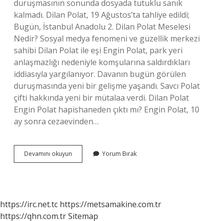
duruşmasının sonunda dosyada tutuklu sanık
kalmadı. Dilan Polat, 19 Ağustos’ta tahliye edildi;
Bugün, İstanbul Anadolu 2. Dilan Polat Meselesi
Nedir? Sosyal medya fenomeni ve güzellik merkezi
sahibi Dilan Polat ile eşi Engin Polat, park yeri
anlaşmazlığı nedeniyle komşularına saldırdıkları
iddiasıyla yargılanıyor. Davanın bugün görülen
duruşmasında yeni bir gelişme yaşandı. Savcı Polat
çifti hakkında yeni bir mütalaa verdi. Dilan Polat
Engin Polat hapishaneden çıktı mı? Engin Polat, 10
ay sonra cezaevinden…
Dilan
Devamını okuyun
Yorum Bırak
Polat
Neler
Yaptı
https://irc.net.tc
https://metsamakine.com.tr
https://qhn.com.tr
Sitemap