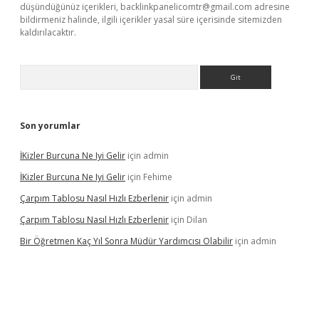
düşündüğünüz içerikleri,
backlinkpanelicomtr@gmail.com
adresine
bildirmeniz halinde, ilgili içerikler yasal süre içerisinde sitemizden
kaldırılacaktır.
Arama
Son yorumlar
İKizler Burcuna Ne Iyi Gelir
için
admin
İKizler Burcuna Ne Iyi Gelir
için
Fehime
Çarpım Tablosu Nasıl Hızlı Ezberlenir
için
admin
Çarpım Tablosu Nasıl Hızlı Ezberlenir
için
Dilan
Bir Öğretmen Kaç Yıl Sonra Müdür Yardımcısı Olabilir
için
admin