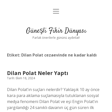
menüyü
Anasayfa
aç
Gizlilik Politikası
Güneşli Fikir Dünyası
Yasal Uyarı
Parlak önerilerle gününü aydınlat!
Hakkımızda
Etiket:
Dilan Polat cezaevinde ne kadar kaldı
Dilan Polat Neler Yaptı
Tarih: Ekim 18, 2024
Dilan Polat’ın suçları nelerdir? Yaklaşık 10 ay önce
kara para aklama suçlamasıyla tutuklanan sosyal
medya fenomeni Dilan Polat ve eşi Engin Polat’ın
yargılandığı 24 sanıklı davanın üç gün süren ilk