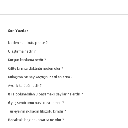
Sidebar
Son Yazılar
Neden kutu kutu pense ?
Ulaştırma nedir ?
Kurşun kaplama nedir ?
Ciltte kırmızı döküntü neden olur ?
Kulağıma bir şey kaçtığını nasıl anlarım ?
Avcılık kulübü nedir ?
8 ile bölünebilen 3 basamaklı sayılar nelerdir ?
6 yaş sendromu nasıl davranmalı ?
Türkiye’nin ilk kadın filozofu kimdir ?
Bacaktaki bağlar koparsa ne olur ?