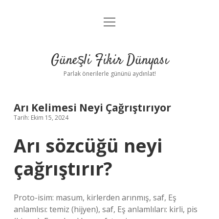
menüyü
Anasayfa
aç
Gizlilik Politikası
Güneşli Fikir Dünyası
Yasal Uyarı
Parlak önerilerle gününü aydınlat!
Hakkımızda
Arı Kelimesi Neyi Çağrıştırıyor
Tarih: Ekim 15, 2024
Arı sözcüğü neyi
çağrıştırır?
Proto-isim: masum, kirlerden arınmış, saf, Eş
anlamlısı: temiz (hijyen), saf, Eş anlamlıları: kirli, pis