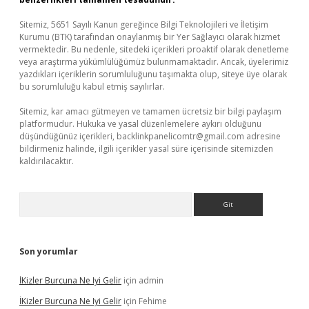
Sitemiz, 5651 Sayılı Kanun gereğince Bilgi Teknolojileri ve İletişim
Kurumu (BTK) tarafından onaylanmış bir Yer Sağlayıcı olarak hizmet
vermektedir. Bu nedenle, sitedeki içerikleri proaktif olarak denetleme
veya araştırma yükümlülüğümüz bulunmamaktadır. Ancak, üyelerimiz
yazdıkları içeriklerin sorumluluğunu taşımakta olup, siteye üye olarak
bu sorumluluğu kabul etmiş sayılırlar.
Sitemiz, kar amacı gütmeyen ve tamamen ücretsiz bir bilgi paylaşım
platformudur. Hukuka ve yasal düzenlemelere aykırı olduğunu
düşündüğünüz içerikleri,
backlinkpanelicomtr@gmail.com
adresine
bildirmeniz halinde, ilgili içerikler yasal süre içerisinde sitemizden
kaldırılacaktır.
Arama
Son yorumlar
İKizler Burcuna Ne Iyi Gelir
için
admin
İKizler Burcuna Ne Iyi Gelir
için
Fehime