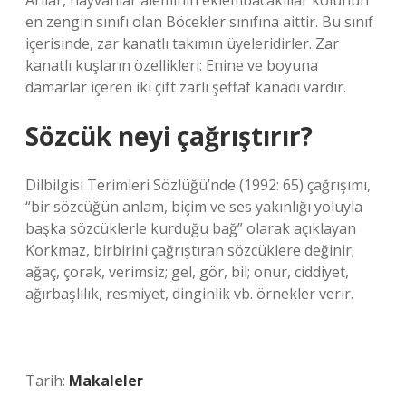
Arılar, hayvanlar aleminin eklembacaklılar kolunun
en zengin sınıfı olan Böcekler sınıfına aittir. Bu sınıf
içerisinde, zar kanatlı takımın üyeleridirler. Zar
kanatlı kuşların özellikleri: Enine ve boyuna
damarlar içeren iki çift zarlı şeffaf kanadı vardır.
Sözcük neyi çağrıştırır?
Dilbilgisi Terimleri Sözlüğü’nde (1992: 65) çağrışımı,
“bir sözcüğün anlam, biçim ve ses yakınlığı yoluyla
başka sözcüklerle kurduğu bağ” olarak açıklayan
Korkmaz, birbirini çağrıştıran sözcüklere değinir;
ağaç, çorak, verimsiz; gel, gör, bil; onur, ciddiyet,
ağırbaşlılık, resmiyet, dinginlik vb. örnekler verir.
Tarih:
Makaleler