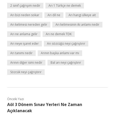
2 sınıf çağrışım nedir
Arı 1 Türkçe ne demek
Arı bizi neden sokar
Arı dil ne
Arı hangi ülkeye ait
Arı kelimesi nereden gelir
Arı kelimesinin iki anlamı nedir
Arı ne anlama gelir
Arı ne demek TDK
Arı neye işaret eder
Arı sözcüğü neyi çağrıştırır
Arı tanımı nedir
Arının başka anlamı var mı
Arının diğer ismi nedir
Bal arı neyi çağrıştırır
Sözcük neyi çağrıştırır
Önceki Yazı
Aöl 3 Dönem Sınav Yerleri Ne Zaman
Açıklanacak