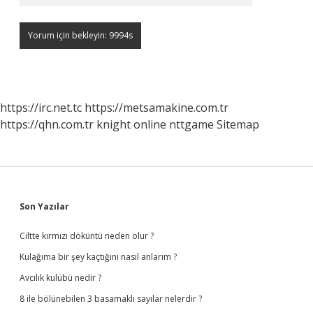
https://irc.net.tc
https://metsamakine.com.tr
https://qhn.com.tr
knight online
nttgame
Sitemap
Sidebar
Son Yazılar
Ciltte kırmızı döküntü neden olur ?
Kulağıma bir şey kaçtığını nasıl anlarım ?
Avcılık kulübü nedir ?
8 ile bölünebilen 3 basamaklı sayılar nelerdir ?