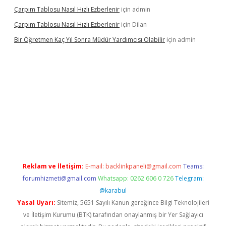
Çarpım Tablosu Nasıl Hızlı Ezberlenir
için
admin
Çarpım Tablosu Nasıl Hızlı Ezberlenir
için
Dilan
Bir Öğretmen Kaç Yıl Sonra Müdür Yardımcısı Olabilir
için
admin
.xyz/
betci.co
betci giriş
hiltonbet güncel giriş
Reklam ve İletişim:
E-mail:
backlinkpaneli@gmail.com
Teams:
forumhizmeti@gmail.com
Whatsapp: 0262 606 0 726
Telegram:
@karabul
Yasal Uyarı:
Sitemiz, 5651 Sayılı Kanun gereğince Bilgi Teknolojileri
ve İletişim Kurumu (BTK) tarafından onaylanmış bir Yer Sağlayıcı