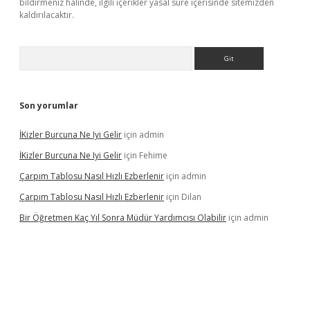
bildirmeniz halinde, ilgili içerikler yasal süre içerisinde sitemizden
kaldırılacaktır.
Arama
Son yorumlar
İKizler Burcuna Ne Iyi Gelir
için
admin
İKizler Burcuna Ne Iyi Gelir
için
Fehime
Çarpım Tablosu Nasıl Hızlı Ezberlenir
için
admin
Çarpım Tablosu Nasıl Hızlı Ezberlenir
için
Dilan
Bir Öğretmen Kaç Yıl Sonra Müdür Yardımcısı Olabilir
için
admin