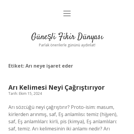
menüyü
Anasayfa
aç
Gizlilik Politikası
Güneşli Fikir Dünyası
Yasal Uyarı
Parlak önerilerle gününü aydınlat!
Hakkımızda
Etiket:
Arı neye işaret eder
Arı Kelimesi Neyi Çağrıştırıyor
Tarih: Ekim 15, 2024
Arı sözcüğü neyi çağrıştırır? Proto-isim: masum,
kirlerden arınmış, saf, Eş anlamlısı: temiz (hijyen),
saf, Eş anlamlıları: kirli, pis (kimya), Eş anlamlıları:
saf, temiz. Arı kelimesinin iki anlamı nedir? Arı