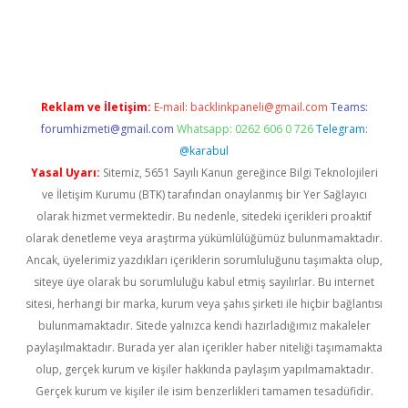
w.betexper.xyz/
betci.co
betci giriş
hiltonbet güncel giriş
Reklam ve İletişim:
E-mail:
backlinkpaneli@gmail.com
Teams:
forumhizmeti@gmail.com
Whatsapp: 0262 606 0 726
Telegram:
@karabul
Yasal Uyarı:
Sitemiz, 5651 Sayılı Kanun gereğince Bilgi Teknolojileri
ve İletişim Kurumu (BTK) tarafından onaylanmış bir Yer Sağlayıcı
olarak hizmet vermektedir. Bu nedenle, sitedeki içerikleri proaktif
olarak denetleme veya araştırma yükümlülüğümüz bulunmamaktadır.
Ancak, üyelerimiz yazdıkları içeriklerin sorumluluğunu taşımakta olup,
siteye üye olarak bu sorumluluğu kabul etmiş sayılırlar. Bu internet
sitesi, herhangi bir marka, kurum veya şahıs şirketi ile hiçbir bağlantısı
bulunmamaktadır. Sitede yalnızca kendi hazırladığımız makaleler
paylaşılmaktadır. Burada yer alan içerikler haber niteliği taşımamakta
olup, gerçek kurum ve kişiler hakkında paylaşım yapılmamaktadır.
Gerçek kurum ve kişiler ile isim benzerlikleri tamamen tesadüfidir.