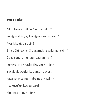
Sidebar
Son Yazılar
Ciltte kırmızı döküntü neden olur ?
Kulağıma bir şey kaçtığını nasıl anlarım ?
Avcılık kulübü nedir ?
8 ile bölünebilen 3 basamaklı sayılar nelerdir ?
6 yaş sendromu nasıl davranmalı ?
Türkiye’nin ilk kadın filozofu kimdir ?
Bacaktaki bağlar koparsa ne olur ?
Kazakistanca merhaba nasıl yazılır ?
Hz. Yusuf’un kaç eşi vardı ?
Almanca dativ nedir ?