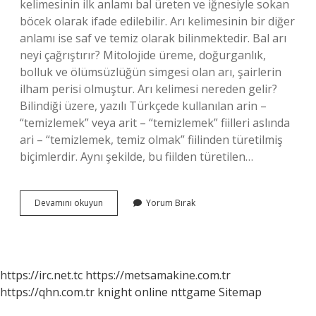
kelimesinin ilk anlamı bal üreten ve iğnesiyle sokan
böcek olarak ifade edilebilir. Arı kelimesinin bir diğer
anlamı ise saf ve temiz olarak bilinmektedir. Bal arı
neyi çağrıştırır? Mitolojide üreme, doğurganlık,
bolluk ve ölümsüzlüğün simgesi olan arı, şairlerin
ilham perisi olmuştur. Arı kelimesi nereden gelir?
Bilindiği üzere, yazılı Türkçede kullanılan arin –
“temizlemek” veya arit – “temizlemek” fiilleri aslında
ari – “temizlemek, temiz olmak” fiilinden türetilmiş
biçimlerdir. Aynı şekilde, bu fiilden türetilen…
Arı
Devamını okuyun
Yorum Bırak
Kelimesi
Neyi
Çağrıştırıyor
https://irc.net.tc
https://metsamakine.com.tr
https://qhn.com.tr
knight online
nttgame
Sitemap