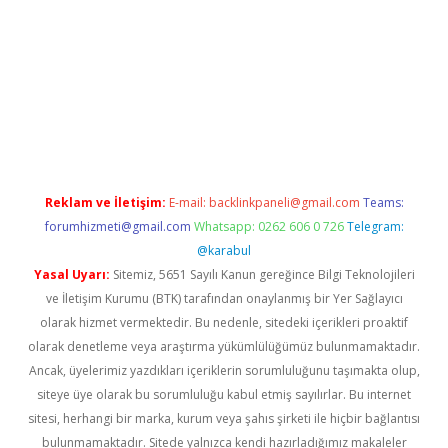
.xyz/
betci.co
betci giriş
hiltonbet güncel giriş
Reklam ve İletişim:
E-mail:
backlinkpaneli@gmail.com
Teams:
forumhizmeti@gmail.com
Whatsapp: 0262 606 0 726
Telegram:
@karabul
Yasal Uyarı:
Sitemiz, 5651 Sayılı Kanun gereğince Bilgi Teknolojileri
ve İletişim Kurumu (BTK) tarafından onaylanmış bir Yer Sağlayıcı
olarak hizmet vermektedir. Bu nedenle, sitedeki içerikleri proaktif
olarak denetleme veya araştırma yükümlülüğümüz bulunmamaktadır.
Ancak, üyelerimiz yazdıkları içeriklerin sorumluluğunu taşımakta olup,
siteye üye olarak bu sorumluluğu kabul etmiş sayılırlar. Bu internet
sitesi, herhangi bir marka, kurum veya şahıs şirketi ile hiçbir bağlantısı
bulunmamaktadır. Sitede yalnızca kendi hazırladığımız makaleler