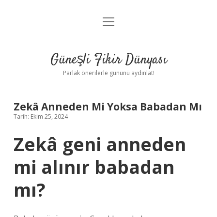
menüyü
Anasayfa
aç
Gizlilik Politikası
Güneşli Fikir Dünyası
Yasal Uyarı
Parlak önerilerle gününü aydınlat!
Hakkımızda
Zekâ Anneden Mi Yoksa Babadan Mı
Tarih: Ekim 25, 2024
Zekâ geni anneden
mi alınır babadan
mı?