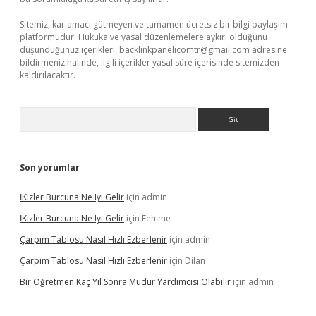
Sitemiz, kar amacı gütmeyen ve tamamen ücretsiz bir bilgi paylaşım
platformudur. Hukuka ve yasal düzenlemelere aykırı olduğunu
düşündüğünüz içerikleri,
backlinkpanelicomtr@gmail.com
adresine
bildirmeniz halinde, ilgili içerikler yasal süre içerisinde sitemizden
kaldırılacaktır.
Arama
Son yorumlar
İKizler Burcuna Ne Iyi Gelir
için
admin
İKizler Burcuna Ne Iyi Gelir
için
Fehime
Çarpım Tablosu Nasıl Hızlı Ezberlenir
için
admin
Çarpım Tablosu Nasıl Hızlı Ezberlenir
için
Dilan
Bir Öğretmen Kaç Yıl Sonra Müdür Yardımcısı Olabilir
için
admin