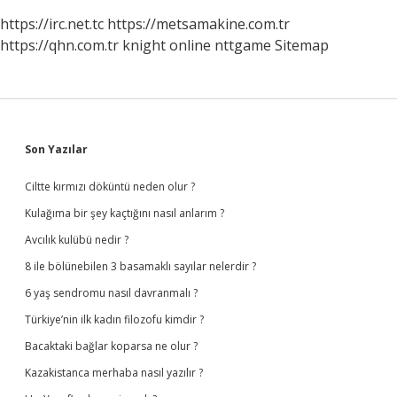
https://irc.net.tc
https://metsamakine.com.tr
https://qhn.com.tr
knight online
nttgame
Sitemap
Sidebar
Son Yazılar
Ciltte kırmızı döküntü neden olur ?
Kulağıma bir şey kaçtığını nasıl anlarım ?
Avcılık kulübü nedir ?
8 ile bölünebilen 3 basamaklı sayılar nelerdir ?
6 yaş sendromu nasıl davranmalı ?
Türkiye’nin ilk kadın filozofu kimdir ?
Bacaktaki bağlar koparsa ne olur ?
Kazakistanca merhaba nasıl yazılır ?