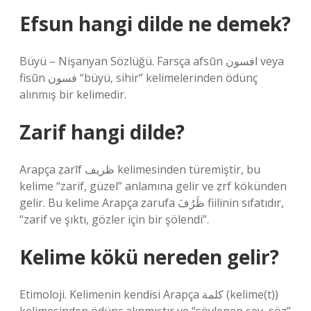
Efsun hangi dilde ne demek?
Büyü – ​​Nişanyan Sözlüğü. Farsça afsūn افسون veya
fisūn فسون “büyü, sihir” kelimelerinden ödünç
alınmış bir kelimedir.
Zarif hangi dilde?
Arapça ẓarīf ظريف kelimesinden türemiştir, bu
kelime “zarif, güzel” anlamına gelir ve ẓrf kökünden
gelir. Bu kelime Arapça ẓarufa ظَرُفَ fiilinin sıfatıdır,
“zarif ve şıktı, gözler için bir şölendi”.
Kelime kökü nereden gelir?
Etimoloji. Kelimenin kendisi Arapça كلمة (kelime(t))