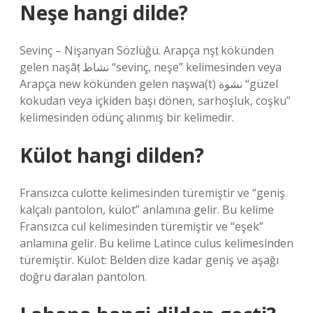
Neşe hangi dilde?
Sevinç – Nişanyan Sözlüğü. Arapça nşṭ kökünden
gelen naşāṭ نشاط “sevinç, neşe” kelimesinden veya
Arapça new kökünden gelen naşwa(t) نشوة “güzel
kokudan veya içkiden başı dönen, sarhoşluk, coşku”
kelimesinden ödünç alınmış bir kelimedir.
Külot hangi dilden?
Fransızca culotte kelimesinden türemiştir ve “geniş
kalçalı pantolon, külot” anlamına gelir. Bu kelime
Fransızca cul kelimesinden türemiştir ve “eşek”
anlamına gelir. Bu kelime Latince culus kelimesinden
türemiştir. Külot: Belden dize kadar geniş ve aşağı
doğru daralan pantolon.