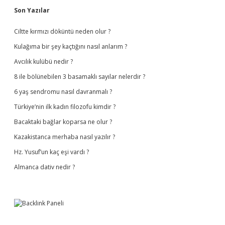
Sidebar
Son Yazılar
Ciltte kırmızı döküntü neden olur ?
Kulağıma bir şey kaçtığını nasıl anlarım ?
Avcılık kulübü nedir ?
8 ile bölünebilen 3 basamaklı sayılar nelerdir ?
6 yaş sendromu nasıl davranmalı ?
Türkiye’nin ilk kadın filozofu kimdir ?
Bacaktaki bağlar koparsa ne olur ?
Kazakistanca merhaba nasıl yazılır ?
Hz. Yusuf’un kaç eşi vardı ?
Almanca dativ nedir ?