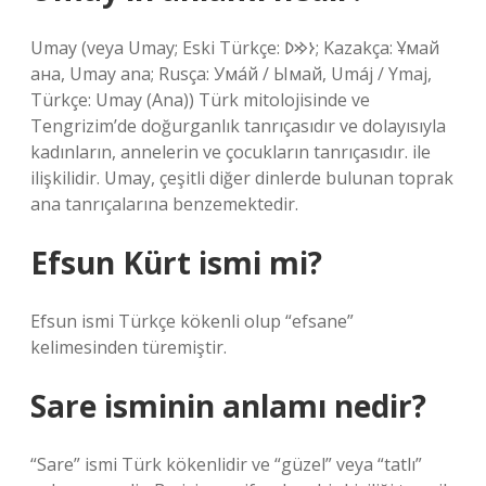
Umay (veya Umay; Eski Türkçe: 𐰆𐰢𐰖; Kazakça: Ұмай
aна, Umay ana; Rusça: Ума́й / Ымай, Umáj / Ymaj,
Türkçe: Umay (Ana)) Türk mitolojisinde ve
Tengrizim’de doğurganlık tanrıçasıdır ve dolayısıyla
kadınların, annelerin ve çocukların tanrıçasıdır. ile
ilişkilidir. Umay, çeşitli diğer dinlerde bulunan toprak
ana tanrıçalarına benzemektedir.
Efsun Kürt ismi mi?
Efsun ismi Türkçe kökenli olup “efsane”
kelimesinden türemiştir.
Sare isminin anlamı nedir?
“Sare” ismi Türk kökenlidir ve “güzel” veya “tatlı”