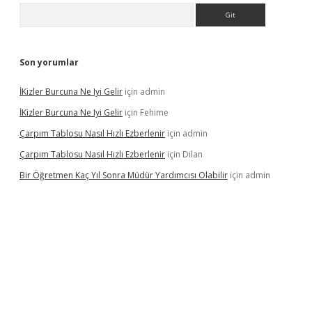
Arama
Son yorumlar
İKizler Burcuna Ne Iyi Gelir
için
admin
İKizler Burcuna Ne Iyi Gelir
için
Fehime
Çarpım Tablosu Nasıl Hızlı Ezberlenir
için
admin
Çarpım Tablosu Nasıl Hızlı Ezberlenir
için
Dilan
Bir Öğretmen Kaç Yıl Sonra Müdür Yardımcısı Olabilir
için
admin
.xyz/
betci.co
betci giriş
hiltonbet güncel giriş