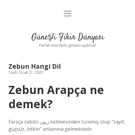
menüyü
Anasayfa
aç
Gizlilik Politikası
Güneşli Fikir Dünyası
Yasal Uyarı
Parlak önerilerle gününü aydınlat!
Hakkımızda
Zebun Hangi Dil
Tarih: Ocak 21, 2025
Zebun Arapça ne
demek?
Farsça zabūn زبون kelimesinden türemiş olup “zayıf,
güçsüz, bitkin” anlamına gelmektedir.