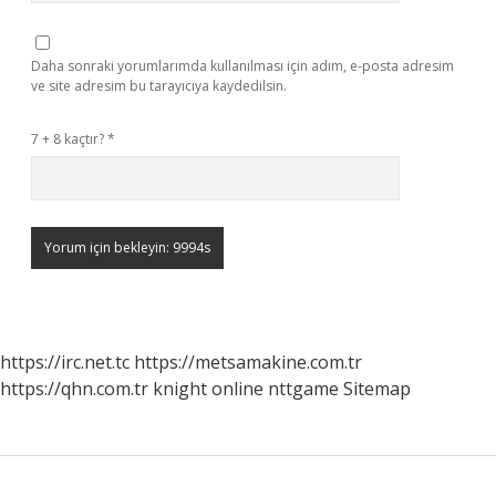
Daha sonraki yorumlarımda kullanılması için adım, e-posta adresim
ve site adresim bu tarayıcıya kaydedilsin.
7 + 8 kaçtır?
*
https://irc.net.tc
https://metsamakine.com.tr
https://qhn.com.tr
knight online
nttgame
Sitemap