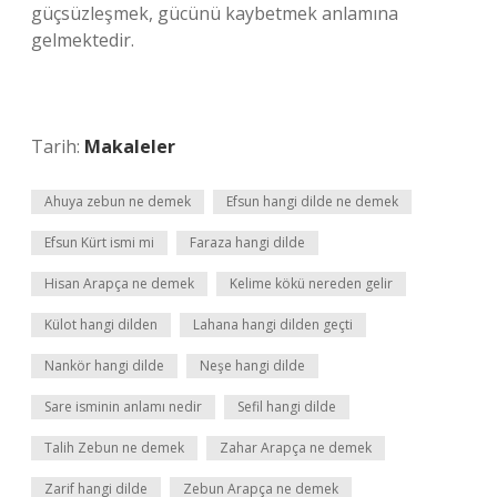
güçsüzleşmek, gücünü kaybetmek anlamına
gelmektedir.
Tarih:
Makaleler
Ahuya zebun ne demek
Efsun hangi dilde ne demek
Efsun Kürt ismi mi
Faraza hangi dilde
Hisan Arapça ne demek
Kelime kökü nereden gelir
Külot hangi dilden
Lahana hangi dilden geçti
Nankör hangi dilde
Neşe hangi dilde
Sare isminin anlamı nedir
Sefil hangi dilde
Talih Zebun ne demek
Zahar Arapça ne demek
Zarif hangi dilde
Zebun Arapça ne demek