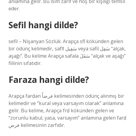
anlamına gelir. Bu isim zarif ve hoş bir kişiliği temsil
eder.
Sefil hangi dilde?
sefil – Nişanyan Sözlük. Arapça sfl kökünden gelen
bir ödünç kelimedir, safīl سَفِيل veya safil سَفِل “alçak,
aşağı”. Bu kelime Arapça safala سَفَلَ “alçak ve aşağı”
fiilinin sıfatıdır.
Faraza hangi dilde?
Arapça farḍan فرضاً kelimesinden ödünç alınmış bir
kelimedir ve “kural veya varsayım olarak” anlamına
gelir. Bu kelime, Arapça frḍ kökünden gelen ve
“zorunlu kabul, yasa, varsayım” anlamına gelen farḍ
فرض kelimesinin zarfıdır.