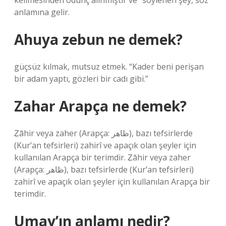
kelimesinden ödünç alınmıştır ve “söylenen şey, söz”
anlamına gelir.
Ahuya zebun ne demek?
güçsüz kılmak, mutsuz etmek. “Kader beni perişan
bir adam yaptı, gözleri bir cadı gibi.”
Zahar Arapça ne demek?
Ẓāhir veya zaher (Arapça: ظاهر‎), bazı tefsirlerde
(Kur’an tefsirleri) zahirî ve apaçık olan şeyler için
kullanılan Arapça bir terimdir. Ẓāhir veya zaher
(Arapça: ظاهر‎), bazı tefsirlerde (Kur’an tefsirleri)
zahirî ve apaçık olan şeyler için kullanılan Arapça bir
terimdir.
Umay’ın anlamı nedir?