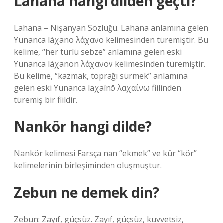
Lahana hangi dilden geçti?
Lahana – Nişanyan Sözlüğü. Lahana anlamına gelen
Yunanca láχano λάχανο kelimesinden türemiştir. Bu
kelime, “her türlü sebze” anlamına gelen eski
Yunanca láχanon λάχανον kelimesinden türemiştir.
Bu kelime, “kazmak, toprağı sürmek” anlamına
gelen eski Yunanca laχaínō λαχαίνω fiilinden
türemiş bir fiildir.
Nankör hangi dilde?
Nankör kelimesi Farsça nan “ekmek” ve kûr “kör”
kelimelerinin birleşiminden oluşmuştur.
Zebun ne demek din?
Zebun: Zayıf, güçsüz. Zayıf, güçsüz, kuvvetsiz,