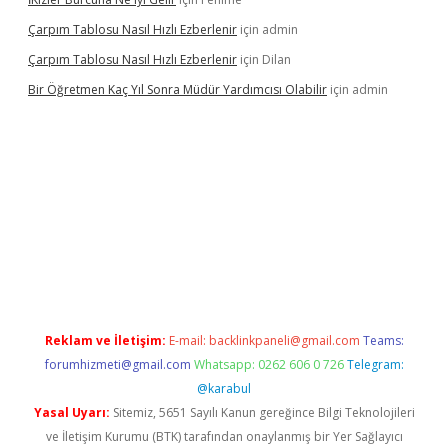
Çarpım Tablosu Nasıl Hızlı Ezberlenir
için
admin
Çarpım Tablosu Nasıl Hızlı Ezberlenir
için
Dilan
Bir Öğretmen Kaç Yıl Sonra Müdür Yardımcısı Olabilir
için
admin
xyz/
betci.co
betci giriş
hiltonbet güncel giriş
Reklam ve İletişim:
E-mail:
backlinkpaneli@gmail.com
Teams:
forumhizmeti@gmail.com
Whatsapp: 0262 606 0 726
Telegram:
@karabul
Yasal Uyarı:
Sitemiz, 5651 Sayılı Kanun gereğince Bilgi Teknolojileri
ve İletişim Kurumu (BTK) tarafından onaylanmış bir Yer Sağlayıcı