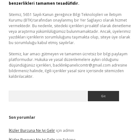
benzerlikleri tamamen tesadüfidir.
Sitemiz, 5651 Sayılı Kanun gereğince Bilgi Teknolojileri ve İletişim
Kurumu (BTK) tarafından onaylanmış bir Yer Sağlayıcı olarak hizmet
vermektedir. Bu nedenle, sitedeki içerikleri proaktif olarak denetleme
veya araştırma yükümlülüğümüz bulunmamaktadır. Ancak, üyelerimiz
yazdıkları içeriklerin sorumluluğunu taşımakta olup, siteye üye olarak
bu sorumluluğu kabul etmiş sayılırlar.
Sitemiz, kar amacı gütmeyen ve tamamen ücretsiz bir bilgi paylaşım
platformudur. Hukuka ve yasal düzenlemelere aykırı olduğunu
düşündüğünüz içerikleri,
backlinkpanelicomtr@gmail.com
adresine
bildirmeniz halinde, ilgili içerikler yasal süre içerisinde sitemizden
kaldırılacaktır.
Arama
Son yorumlar
İKizler Burcuna Ne Iyi Gelir
için
admin
İKizler Burcuna Ne Iyi Gelir
için
Fehime