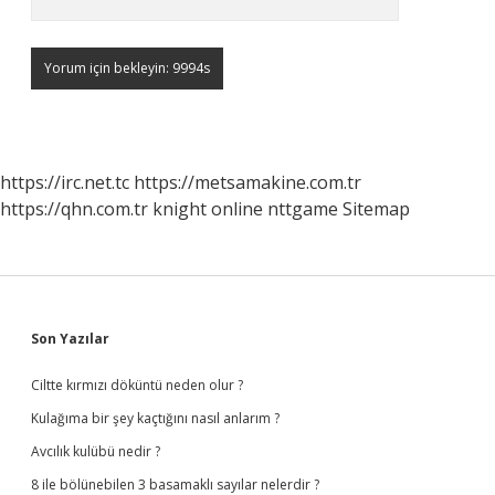
https://irc.net.tc
https://metsamakine.com.tr
https://qhn.com.tr
knight online
nttgame
Sitemap
Sidebar
Son Yazılar
Ciltte kırmızı döküntü neden olur ?
Kulağıma bir şey kaçtığını nasıl anlarım ?
Avcılık kulübü nedir ?
8 ile bölünebilen 3 basamaklı sayılar nelerdir ?