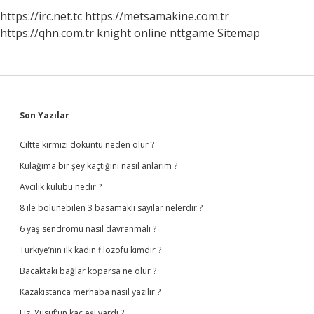
https://irc.net.tc
https://metsamakine.com.tr
https://qhn.com.tr
knight online
nttgame
Sitemap
Sidebar
Son Yazılar
Ciltte kırmızı döküntü neden olur ?
Kulağıma bir şey kaçtığını nasıl anlarım ?
Avcılık kulübü nedir ?
8 ile bölünebilen 3 basamaklı sayılar nelerdir ?
6 yaş sendromu nasıl davranmalı ?
Türkiye’nin ilk kadın filozofu kimdir ?
Bacaktaki bağlar koparsa ne olur ?
Kazakistanca merhaba nasıl yazılır ?
Hz. Yusuf’un kaç eşi vardı ?