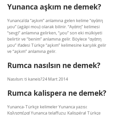
Yunanca aşkım ne demek?
Yunanca’da “aşkım” anlamına gelen kelime “αγάπη
μου” (agápi mou) olarak bilinir. “Αγάπη” kelimesi
“sevgi” anlamına gelirken, “μου” son eki mülkiyeti
belirtir ve “benim” anlamına gelir. Böylece “αγάπη
μου” ifadesi Türkçe “aşkım” kelimesine karşılık gelir
ve “aşkım” anlamına gelir.
Rumca nasılsın ne demek?
Nasılsın: ti kaneis?24 Mart 2014
Rumca kalispera ne demek?
Yunanca-Türkçe kelimeler Yunanca yazısı:
Καλησπέρα! Yunanca telaffuzu: Kalispéra! Türkçe