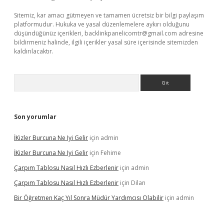
Sitemiz, kar amacı gütmeyen ve tamamen ücretsiz bir bilgi paylaşım
platformudur. Hukuka ve yasal düzenlemelere aykırı olduğunu
düşündüğünüz içerikleri,
backlinkpanelicomtr@gmail.com
adresine
bildirmeniz halinde, ilgili içerikler yasal süre içerisinde sitemizden
kaldırılacaktır.
Arama
Son yorumlar
İKizler Burcuna Ne Iyi Gelir
için
admin
İKizler Burcuna Ne Iyi Gelir
için
Fehime
Çarpım Tablosu Nasıl Hızlı Ezberlenir
için
admin
Çarpım Tablosu Nasıl Hızlı Ezberlenir
için
Dilan
Bir Öğretmen Kaç Yıl Sonra Müdür Yardımcısı Olabilir
için
admin