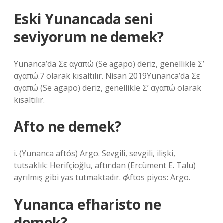
Eski Yunancada seni
seviyorum ne demek?
Yunanca’da Σε αγαπώ (Se agapo) deriz, genellikle Σ’
αγαπώ.7 olarak kısaltılır. Nisan 2019Yunanca’da Σε
αγαπώ (Se agapo) deriz, genellikle Σ’ αγαπώ olarak
kısaltılır.
Afto ne demek?
i. (Yunanca aftós) Argo. Sevgili, sevgili, ilişki,
tutsaklık: Herifçioğlu, aftından (Ercüment E. Talu)
ayrılmış gibi yas tutmaktadır. ѻ Aftos piyos: Argo.
Yunanca efharisto ne
demek?