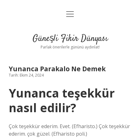
menüyü
Anasayfa
aç
Gizlilik Politikası
Güneşli Fikir Dünyası
Yasal Uyarı
Parlak önerilerle gününü aydınlat!
Hakkımızda
Yunanca Parakalo Ne Demek
Tarih: Ekim 24, 2024
Yunanca teşekkür
nasıl edilir?
Çok teşekkür ederim. Evet. (Efharisto.) Çok teşekkür
ederim. çok güzel. (Efharisto poli.)