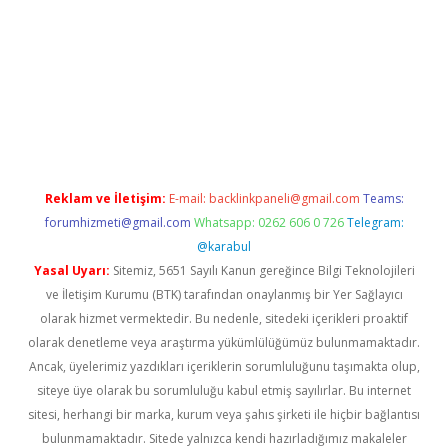
.xyz/
betci.co
betci giriş
hiltonbet güncel giriş
Reklam ve İletişim:
E-mail:
backlinkpaneli@gmail.com
Teams:
forumhizmeti@gmail.com
Whatsapp: 0262 606 0 726
Telegram:
@karabul
Yasal Uyarı:
Sitemiz, 5651 Sayılı Kanun gereğince Bilgi Teknolojileri
ve İletişim Kurumu (BTK) tarafından onaylanmış bir Yer Sağlayıcı
olarak hizmet vermektedir. Bu nedenle, sitedeki içerikleri proaktif
olarak denetleme veya araştırma yükümlülüğümüz bulunmamaktadır.
Ancak, üyelerimiz yazdıkları içeriklerin sorumluluğunu taşımakta olup,
siteye üye olarak bu sorumluluğu kabul etmiş sayılırlar. Bu internet
sitesi, herhangi bir marka, kurum veya şahıs şirketi ile hiçbir bağlantısı
bulunmamaktadır. Sitede yalnızca kendi hazırladığımız makaleler