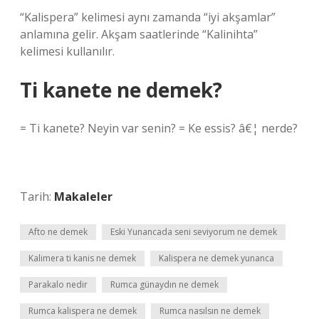
“Kalispera” kelimesi aynı zamanda “iyi akşamlar”
anlamına gelir. Akşam saatlerinde “Kalinihta”
kelimesi kullanılır.
Ti kanete ne demek?
= Ti kanete? Neyin var senin? = Ke essis? â€¦ nerde?
Tarih:
Makaleler
Afto ne demek
Eski Yunancada seni seviyorum ne demek
Kalimera ti kanis ne demek
Kalispera ne demek yunanca
Parakalo nedir
Rumca günaydın ne demek
Rumca kalispera ne demek
Rumca nasılsın ne demek