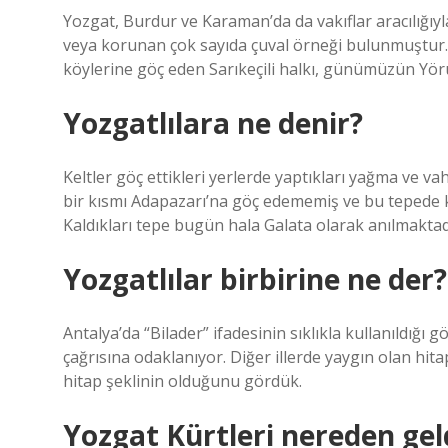
Yozgat, Burdur ve Karaman’da da vakıflar aracılığı
veya korunan çok sayıda çuval örneği bulunmuştur. H
köylerine göç eden Sarıkeçili halkı, günümüzün Yör
Yozgatlılara ne denir?
Keltler göç ettikleri yerlerde yaptıkları yağma ve vahş
bir kısmı Adapazarı’na göç edememiş ve bu tepede k
Kaldıkları tepe bugün hala Galata olarak anılmaktad
Yozgatlılar birbirine ne der?
Antalya’da “Bilader” ifadesinin sıklıkla kullanıldığı
çağrısına odaklanıyor. Diğer illerde yaygın olan hitap
hitap şeklinin olduğunu gördük.
Yozgat Kürtleri nereden gel