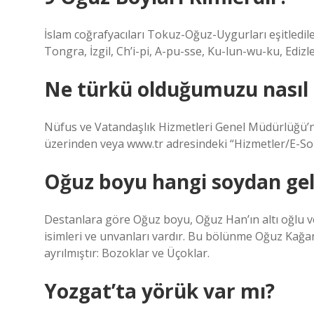
İslam coğrafyacıları Tokuz-Oğuz-Uygurları eşitledil
Tongra, İzgil, Ch’i-pi, A-pu-sse, Ku-lun-wu-ku, Edizle
Ne türkü olduğumuzu nasıl 
Nüfus ve Vatandaşlık Hizmetleri Genel Müdürlüğü’n
üzerinden veya www.tr adresindeki “Hizmetler/E-So
Oğuz boyu hangi soydan gel
Destanlara göre Oğuz boyu, Oğuz Han’ın altı oğlu v
isimleri ve unvanları vardır. Bu bölünme Oğuz Kağa
ayrılmıştır: Bozoklar ve Üçoklar.
Yozgat’ta yörük var mı?