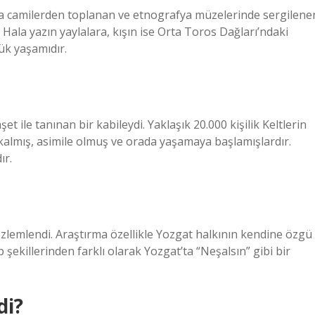
yla camilerden toplanan ve etnografya müzelerinde sergilene
ala yazın yaylalara, kışın ise Orta Toros Dağları’ndaki
ük yaşamıdır.
et ile tanınan bir kabileydi. Yaklaşık 20.000 kişilik Keltlerin
almış, asimile olmuş ve orada yaşamaya başlamışlardır.
ır.
 gözlemlendi. Araştırma özellikle Yozgat halkının kendine özgü
 şekillerinden farklı olarak Yozgat’ta “Neşalsın” gibi bir
di?