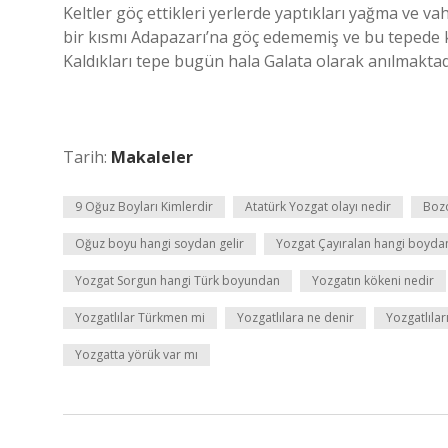
Keltler göç ettikleri yerlerde yaptıkları yağma ve vahş
bir kısmı Adapazarı’na göç edememiş ve bu tepede k
Kaldıkları tepe bugün hala Galata olarak anılmaktad
Tarih:
Makaleler
9 Oğuz Boyları Kimlerdir
Atatürk Yozgat olayı nedir
Boz
Oğuz boyu hangi soydan gelir
Yozgat Çayıralan hangi boyda
Yozgat Sorgun hangi Türk boyundan
Yozgatın kökeni nedir
Yozgatlılar Türkmen mi
Yozgatlılara ne denir
Yozgatlılar
Yozgatta yörük var mı