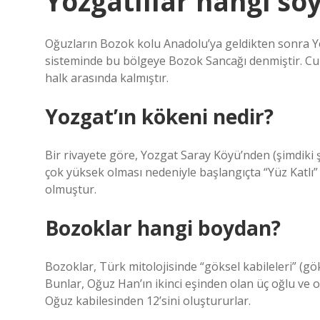
Yozgatlılar hangi so
Oğuzların Bozok kolu Anadolu’ya geldikten sonra Yo
sisteminde bu bölgeye Bozok Sancağı denmiştir. C
halk arasında kalmıştır.
Yozgat’ın kökeni nedir?
Bir rivayete göre, Yozgat Saray Köyü’nden (şimdiki 
çok yüksek olması nedeniyle başlangıçta “Yüz Katlı”
olmuştur.
Bozoklar hangi boydan?
Bozoklar, Türk mitolojisinde “göksel kabileleri” (gök
Bunlar, Oğuz Han’ın ikinci eşinden olan üç oğlu ve on
Oğuz kabilesinden 12’sini oluştururlar.