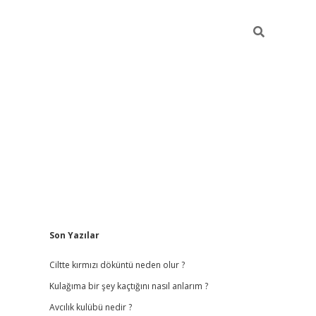
Sidebar
Son Yazılar
ilbet
hiltonbet
vdcasino güncel giriş
https://www.betexper.xy
Ciltte kırmızı döküntü neden olur ?
Kulağıma bir şey kaçtığını nasıl anlarım ?
Avcılık kulübü nedir ?