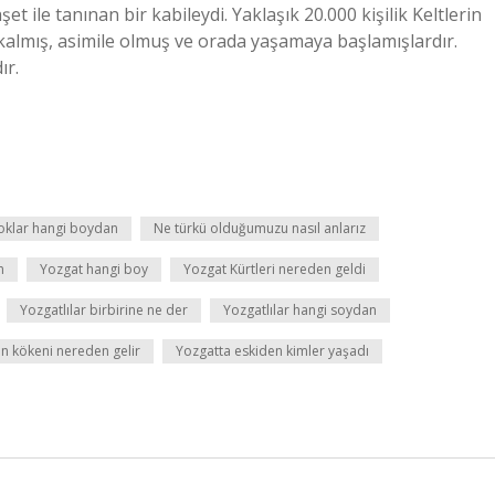
et ile tanınan bir kabileydi. Yaklaşık 20.000 kişilik Keltlerin
almış, asimile olmuş ve orada yaşamaya başlamışlardır.
ır.
oklar hangi boydan
Ne türkü olduğumuzu nasıl anlarız
n
Yozgat hangi boy
Yozgat Kürtleri nereden geldi
Yozgatlılar birbirine ne der
Yozgatlılar hangi soydan
ın kökeni nereden gelir
Yozgatta eskiden kimler yaşadı