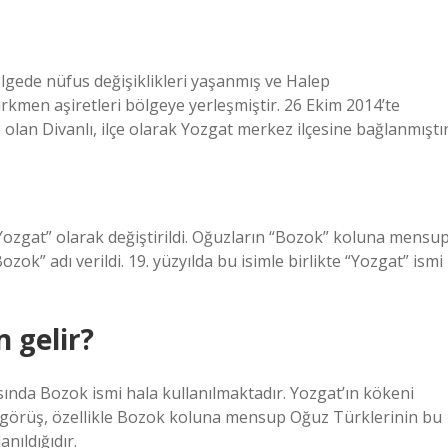
gede nüfus değişiklikleri yaşanmış ve Halep
kmen aşiretleri bölgeye yerleşmiştir. 26 Ekim 2014’te
an Divanlı, ilçe olarak Yozgat merkez ilçesine bağlanmıştır
dı “Yozgat” olarak değiştirildi. Oğuzların “Bozok” koluna mensu
k” adı verildi. 19. yüzyılda bu isimle birlikte “Yozgat” ismi
 gelir?
nda Bozok ismi hala kullanılmaktadır. Yozgat’ın kökeni
n görüş, özellikle Bozok koluna mensup Oğuz Türklerinin bu
nıldığıdır.