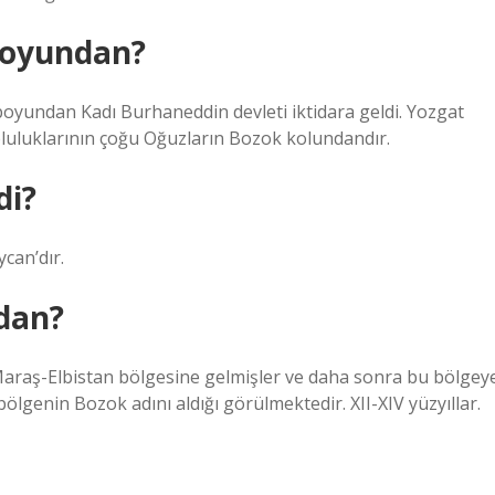
boyundan?
oyundan Kadı Burhaneddin devleti iktidara geldi. Yozgat
pluluklarının çoğu Oğuzların Bozok kolundandır.
di?
can’dır.
dan?
Maraş-Elbistan bölgesine gelmişler ve daha sonra bu bölgey
ölgenin Bozok adını aldığı görülmektedir. XII-XIV yüzyıllar.