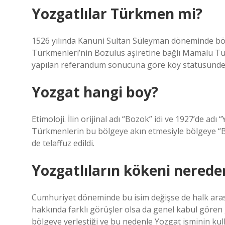
Yozgatlılar Türkmen mi?
1526 yılında Kanuni Sultan Süleyman döneminde böl
Türkmenleri’nin Bozulus aşiretine bağlı Mamalu Tür
yapılan referandum sonucuna göre köy statüsünde ol
Yozgat hangi boy?
Etimoloji. İlin orijinal adı “Bozok” idi ve 1927’de a
Türkmenlerin bu bölgeye akın etmesiyle bölgeye “Bozo
de telaffuz edildi.
Yozgatlıların kökeni nereden
Cumhuriyet döneminde bu isim değişse de halk arası
hakkında farklı görüşler olsa da genel kabul göre
bölgeye yerleştiği ve bu nedenle Yozgat isminin kulla