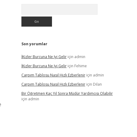
Arama
Son yorumlar
İKizler Burcuna Ne Iyi Gelir
için
admin
İKizler Burcuna Ne Iyi Gelir
için
Fehime
Çarpım Tablosu Nasıl Hızlı Ezberlenir
için
admin
Çarpım Tablosu Nasıl Hızlı Ezberlenir
için
Dilan
Bir Öğretmen Kaç Yıl Sonra Müdür Yardımcısı Olabilir
için
admin
e