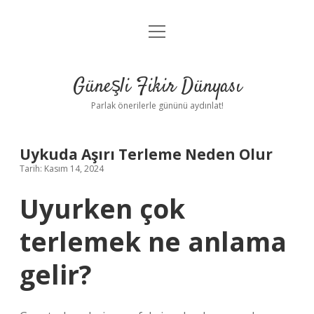
menüyü
Anasayfa
aç
Gizlilik Politikası
Güneşli Fikir Dünyası
Yasal Uyarı
Parlak önerilerle gününü aydınlat!
Hakkımızda
Uykuda Aşırı Terleme Neden Olur
Tarih: Kasım 14, 2024
Uyurken çok
terlemek ne anlama
gelir?