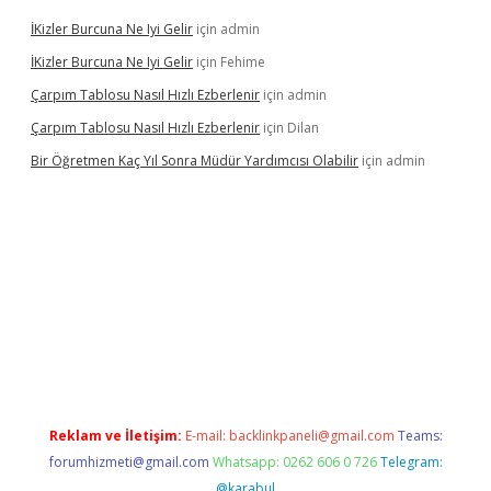
İKizler Burcuna Ne Iyi Gelir
için
admin
İKizler Burcuna Ne Iyi Gelir
için
Fehime
Çarpım Tablosu Nasıl Hızlı Ezberlenir
için
admin
Çarpım Tablosu Nasıl Hızlı Ezberlenir
için
Dilan
Bir Öğretmen Kaç Yıl Sonra Müdür Yardımcısı Olabilir
için
admin
.xyz/
betci.co
betci giriş
hiltonbet güncel giriş
Reklam ve İletişim:
E-mail:
backlinkpaneli@gmail.com
Teams:
forumhizmeti@gmail.com
Whatsapp: 0262 606 0 726
Telegram:
@karabul