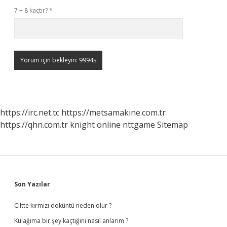
7 + 8 kaçtır?
*
https://irc.net.tc
https://metsamakine.com.tr
https://qhn.com.tr
knight online
nttgame
Sitemap
Sidebar
Son Yazılar
Ciltte kırmızı döküntü neden olur ?
Kulağıma bir şey kaçtığını nasıl anlarım ?