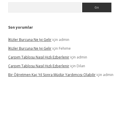
Arama
Son yorumlar
İKizler Burcuna Ne Iyi Gelir
için
admin
İKizler Burcuna Ne Iyi Gelir
için
Fehime
Çarpım Tablosu Nasıl Hızlı Ezberlenir
için
admin
Çarpım Tablosu Nasıl Hızlı Ezberlenir
için
Dilan
Bir Öğretmen Kaç Yıl Sonra Müdür Yardımcısı Olabilir
için
admin
yz/
betci.co
betci giriş
hiltonbet güncel giriş