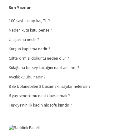
Sidebar
Son Yazılar
100 sayfa kitap kaç TL ?
Neden kutu kutu pense ?
Ulaştırma nedir ?
Kurşun kaplama nedir ?
Ciltte kırmızı döküntü neden olur ?
Kulağıma bir şey kaçtığını nasıl anlarım ?
Avcılık kulübü nedir ?
8 ile bölünebilen 3 basamaklı sayılar nelerdir ?
6 yaş sendromu nasıl davranmalı ?
Türkiye’nin ilk kadın filozofu kimdir ?