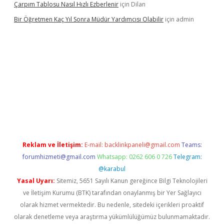
Çarpım Tablosu Nasıl Hızlı Ezberlenir
için
Dilan
Bir Öğretmen Kaç Yıl Sonra Müdür Yardımcısı Olabilir
için
admin
yz/
betci.co
betci giriş
hiltonbet güncel giriş
Reklam ve İletişim:
E-mail:
backlinkpaneli@gmail.com
Teams:
forumhizmeti@gmail.com
Whatsapp: 0262 606 0 726
Telegram:
@karabul
Yasal Uyarı:
Sitemiz, 5651 Sayılı Kanun gereğince Bilgi Teknolojileri
ve İletişim Kurumu (BTK) tarafından onaylanmış bir Yer Sağlayıcı
olarak hizmet vermektedir. Bu nedenle, sitedeki içerikleri proaktif
olarak denetleme veya araştırma yükümlülüğümüz bulunmamaktadır.