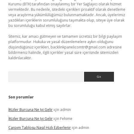
Kurumu (BTK) tarafından onaylanmış bir Yer Sağlayıcı olarak hizmet
vermektedir. Bu nedenle, sitedeki içerikleri proaktif olarak denetleme
veya araştırma yükümlülüğümüz bulunmamaktadır. Ancak, üyelerimiz
yazdıkları içeriklerin sorumluluğunu taşımakta olup, siteye üye olarak
bu sorumluluğu kabul etmiş sayılırlar.
Sitemiz, kar amacı gütmeyen ve tamamen ücretsiz bir bilgi paylaşım
platformudur. Hukuka ve yasal düzenlemelere aykırı olduğunu
düşündüğünüz içerikleri,
backlinkpanelicomtr@gmail.com
adresine
bildirmeniz halinde, ilgili içerikler yasal süre içerisinde sitemizden
kaldırılacaktır.
Arama
Son yorumlar
İKizler Burcuna Ne Iyi Gelir
için
admin
İKizler Burcuna Ne Iyi Gelir
için
Fehime
Çarpım Tablosu Nasıl Hızlı Ezberlenir
için
admin