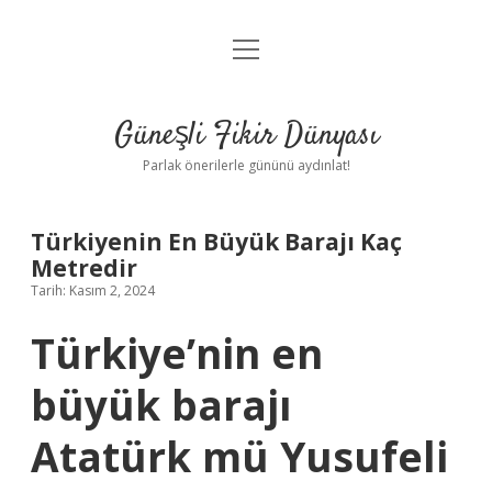
menüyü
Anasayfa
aç
Gizlilik Politikası
Güneşli Fikir Dünyası
Yasal Uyarı
Parlak önerilerle gününü aydınlat!
Hakkımızda
Türkiyenin En Büyük Barajı Kaç
Metredir
Tarih: Kasım 2, 2024
Türkiye’nin en
büyük barajı
Atatürk mü Yusufeli