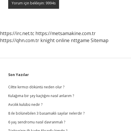
https://irc.net.tc
https://metsamakine.com.tr
https://qhn.com.tr
knight online
nttgame
Sitemap
Sidebar
Son Yazılar
Ciltte kırmızı döküntü neden olur ?
Kulağıma bir şey kaçtığını nasıl anlarım ?
Avcılık kulübü nedir ?
8 ile bölünebilen 3 basamaklı sayılar nelerdir ?
6 yaş sendromu nasıl davranmalı ?
Türkiye’nin ilk kadın filozofu kimdir ?