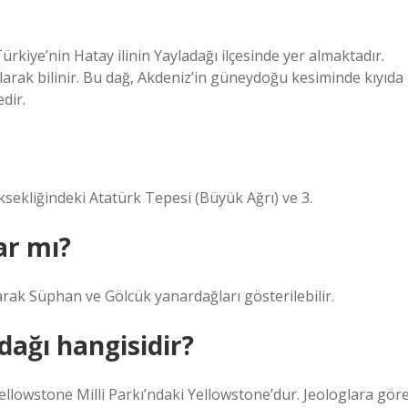
 Türkiye’nin Hatay ilinin Yayladağı ilçesinde yer almaktadır.
 olarak bilinir. Bu dağ, Akdeniz’in güneydoğu kesiminde kıyıda
dir.
ksekliğindeki Atatürk Tepesi (Büyük Ağrı) ve 3.
ar mı?
k Süphan ve Gölcük yanardağları gösterilebilir.
dağı hangisidir?
ellowstone Milli Parkı’ndaki Yellowstone’dur. Jeologlara gör