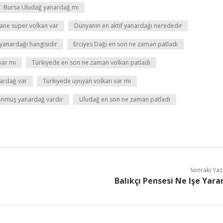
Bursa Uludağ yanardağ mı
ane süper volkan var
Dünyanın en aktif yanardağı nerededir
 yanardağı hangisidir
Erciyes Dağı en son ne zaman patladı
var mı
Türkiyede en son ne zaman volkan patladı
nardağ var
Türkiyede uyuyan volkan var mı
önmüş yanardağ vardır
Uludağ en son ne zaman patladı
Sonraki Yaz
Balıkçı Pensesi Ne Işe Yara