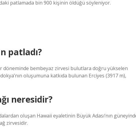
aki patlamada bin 900 kişinin öldüğü söyleniyor.
n patladı?
 her döneminde bembeyaz zirvesi bulutlara doğru yükselen
padokya’nın oluşumuna katkıda bulunan Erciyes (3917 m),
ı neresidir?
alardan oluşan Hawaii eyaletinin Büyük Adası’nın güneyind
ğ zirvesidir.