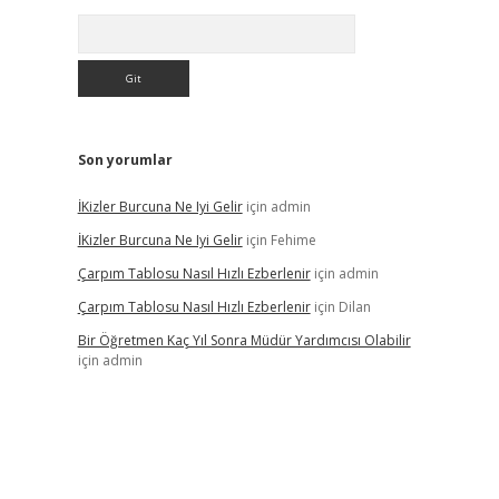
Arama
Son yorumlar
İKizler Burcuna Ne Iyi Gelir
için
admin
İKizler Burcuna Ne Iyi Gelir
için
Fehime
Çarpım Tablosu Nasıl Hızlı Ezberlenir
için
admin
Çarpım Tablosu Nasıl Hızlı Ezberlenir
için
Dilan
Bir Öğretmen Kaç Yıl Sonra Müdür Yardımcısı Olabilir
için
admin