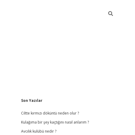
Sidebar
Son Yazılar
bet
hiltonbet
vdcasino güncel giriş
https://www.betexper.xyz/
be
Ciltte kırmızı döküntü neden olur ?
Kulağıma bir şey kaçtığını nasıl anlarım ?
Avcılık kulübü nedir ?