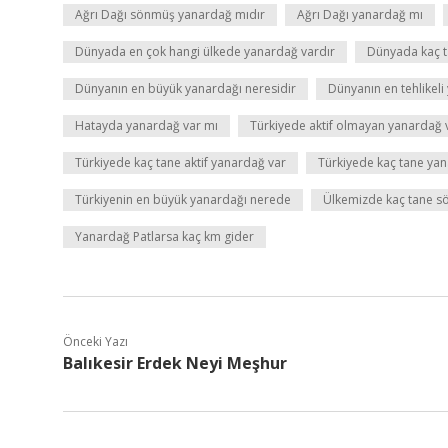
Ağrı Dağı sönmüş yanardağ mıdır
Ağrı Dağı yanardağ mı
Dünyada en çok hangi ülkede yanardağ vardır
Dünyada kaç t
Dünyanın en büyük yanardağı neresidir
Dünyanın en tehlikeli
Hatayda yanardağ var mı
Türkiyede aktif olmayan yanardağ 
Türkiyede kaç tane aktif yanardağ var
Türkiyede kaç tane ya
Türkiyenin en büyük yanardağı nerede
Ülkemizde kaç tane s
Yanardağ Patlarsa kaç km gider
Önceki Yazı
Balıkesir Erdek Neyi Meşhur