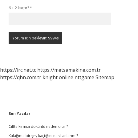
6 + 2 kaçtır?
*
https://irc.net.tc
https://metsamakine.com.tr
https://qhn.com.tr
knight online
nttgame
Sitemap
Sidebar
Son Yazılar
Ciltte kırmızı döküntü neden olur ?
Kulağıma bir şey kaçtığını nasıl anlarım ?