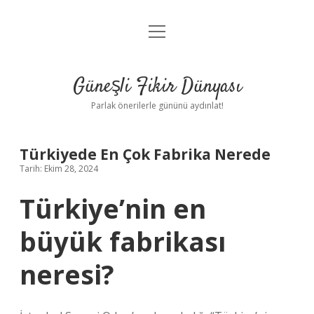
menüyü
Anasayfa
aç
Gizlilik Politikası
Güneşli Fikir Dünyası
Yasal Uyarı
Parlak önerilerle gününü aydınlat!
Hakkımızda
Türkiyede En Çok Fabrika Nerede
Tarih: Ekim 28, 2024
Türkiye’nin en
büyük fabrikası
neresi?