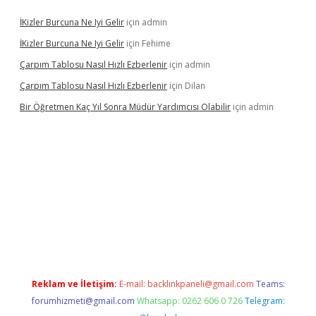
İKizler Burcuna Ne Iyi Gelir
için
admin
İKizler Burcuna Ne Iyi Gelir
için
Fehime
Çarpım Tablosu Nasıl Hızlı Ezberlenir
için
admin
Çarpım Tablosu Nasıl Hızlı Ezberlenir
için
Dilan
Bir Öğretmen Kaç Yıl Sonra Müdür Yardımcısı Olabilir
için
admin
r.xyz/
betci.co
betci giriş
hiltonbet güncel giriş
Reklam ve İletişim:
E-mail:
backlinkpaneli@gmail.com
Teams:
forumhizmeti@gmail.com
Whatsapp: 0262 606 0 726
Telegram: