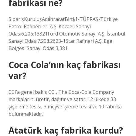
fabrikası ne?
SiparişKuruluşAdıİhracatBin$1-TÜPRAŞ-Türkiye
Petrol Rafinerileri A.Ş. Kocaeli Sanayi
Odası6.206.13821Ford Otomotiv Sanayi A.Ş. İstanbul
Sanayi Odası7.208.2623-1Star Rafineri A.Ş. Ege
Bölgesi Sanayi Odası3,381.
Coca Cola’nın kaç fabrikası
var?
CCI’a genel bakış CCI, The Coca-Cola Company
markalarını üretir, dağıtır ve satar. 12 ülkede 33
şişeleme tesisi, 3 meyve işleme tesisi ve 10 fabrika
bulunmaktadır.
Atatürk kaç fabrika kurdu?