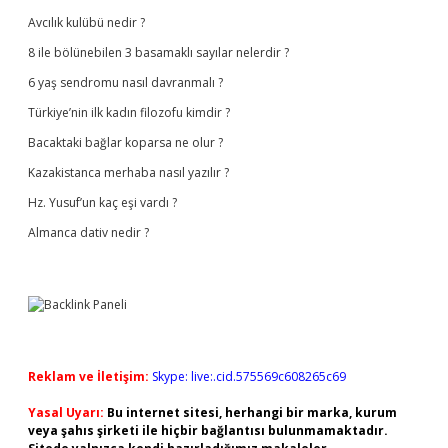
Avcılık kulübü nedir ?
8 ile bölünebilen 3 basamaklı sayılar nelerdir ?
6 yaş sendromu nasıl davranmalı ?
Türkiye’nin ilk kadın filozofu kimdir ?
Bacaktaki bağlar koparsa ne olur ?
Kazakistanca merhaba nasıl yazılır ?
Hz. Yusuf’un kaç eşi vardı ?
Almanca dativ nedir ?
Reklam ve İletişim:
Skype: live:.cid.575569c608265c69
Yasal Uyarı:
Bu internet sitesi, herhangi bir marka, kurum
veya şahıs şirketi ile hiçbir bağlantısı bulunmamaktadır.