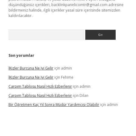
düşündüğünüz içerikleri,
backlinkpanelicomtr@gmail.com
adresine
bildirmeniz halinde, ilgili içerikler yasal süre içerisinde sitemizden
kaldırılacaktır.
Arama
Son yorumlar
İKizler Burcuna Ne Iyi Gelir
için
admin
İKizler Burcuna Ne Iyi Gelir
için
Fehime
Çarpım Tablosu Nasıl Hızlı Ezberlenir
için
admin
Çarpım Tablosu Nasıl Hızlı Ezberlenir
için
Dilan
Bir Öğretmen Kaç Yıl Sonra Müdür Yardımcısı Olabilir
için
admin