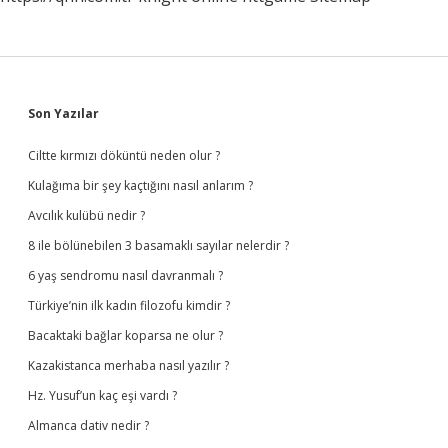
Sidebar
Son Yazılar
Ciltte kırmızı döküntü neden olur ?
Kulağıma bir şey kaçtığını nasıl anlarım ?
Avcılık kulübü nedir ?
8 ile bölünebilen 3 basamaklı sayılar nelerdir ?
6 yaş sendromu nasıl davranmalı ?
Türkiye’nin ilk kadın filozofu kimdir ?
Bacaktaki bağlar koparsa ne olur ?
Kazakistanca merhaba nasıl yazılır ?
Hz. Yusuf’un kaç eşi vardı ?
Almanca dativ nedir ?