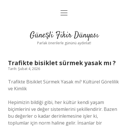
menüyü
Anasayfa
aç
Gizlilik Politikası
Güneşli Fikir Dünyası
Yasal Uyarı
Parlak önerilerle gününü aydınlat!
Hakkımızda
Trafikte bisiklet sürmek yasak mı ?
Tarih: Şubat 4, 2026
Trafikte Bisiklet Sürmek Yasak mı? Kültürel Görelilik
ve Kimlik
Hepimizin bildiği gibi, her kültür kendi yaşam
biçimlerini ve değer sistemlerini şekillendirir. Bazen
bu değerler o kadar derinlemesine işler ki,
toplumlar için norm haline gelir. İnsanlar bir