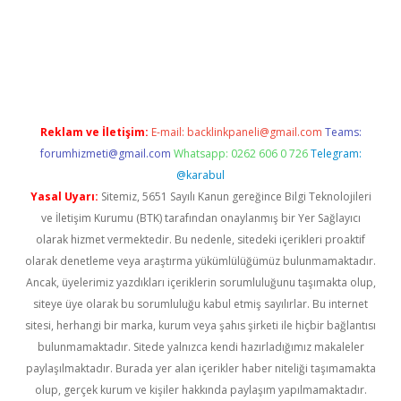
er.xyz/
betci.co
betci giriş
hiltonbet güncel giriş
Reklam ve İletişim:
E-mail:
backlinkpaneli@gmail.com
Teams:
forumhizmeti@gmail.com
Whatsapp: 0262 606 0 726
Telegram:
@karabul
Yasal Uyarı:
Sitemiz, 5651 Sayılı Kanun gereğince Bilgi Teknolojileri
ve İletişim Kurumu (BTK) tarafından onaylanmış bir Yer Sağlayıcı
olarak hizmet vermektedir. Bu nedenle, sitedeki içerikleri proaktif
olarak denetleme veya araştırma yükümlülüğümüz bulunmamaktadır.
Ancak, üyelerimiz yazdıkları içeriklerin sorumluluğunu taşımakta olup,
siteye üye olarak bu sorumluluğu kabul etmiş sayılırlar. Bu internet
sitesi, herhangi bir marka, kurum veya şahıs şirketi ile hiçbir bağlantısı
bulunmamaktadır. Sitede yalnızca kendi hazırladığımız makaleler
paylaşılmaktadır. Burada yer alan içerikler haber niteliği taşımamakta
olup, gerçek kurum ve kişiler hakkında paylaşım yapılmamaktadır.