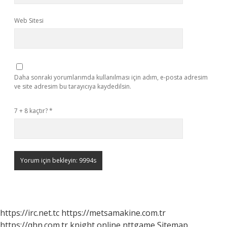
Web Sitesi
Daha sonraki yorumlarımda kullanılması için adım, e-posta adresim
ve site adresim bu tarayıcıya kaydedilsin.
7 + 8 kaçtır?
*
https://irc.net.tc
https://metsamakine.com.tr
https://qhn.com.tr
knight online
nttgame
Sitemap