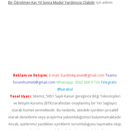
Bir Öğretmen Kaç Yıl Sonra Müdür Yardımcısı Olabilir
için
admin
.xyz/
betci.co
betci giriş
hiltonbet güncel giriş
Reklam ve İletişim:
E-mail:
backlinkpaneli@gmail.com
Teams:
forumhizmeti@gmail.com
Whatsapp: 0262 606 0 726
Telegram:
@karabul
Yasal Uyarı:
Sitemiz, 5651 Sayılı Kanun gereğince Bilgi Teknolojileri
ve İletişim Kurumu (BTK) tarafından onaylanmış bir Yer Sağlayıcı
olarak hizmet vermektedir. Bu nedenle, sitedeki içerikleri proaktif
olarak denetleme veya araştırma yükümlülüğümüz bulunmamaktadır.
Ancak, üyelerimiz yazdıkları içeriklerin sorumluluğunu taşımakta olup,