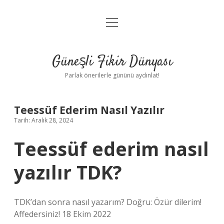
menüyü
Anasayfa
aç
Gizlilik Politikası
Güneşli Fikir Dünyası
Yasal Uyarı
Parlak önerilerle gününü aydınlat!
Hakkımızda
Teessüf Ederim Nasıl Yazılır
Tarih: Aralık 28, 2024
Teessüf ederim nasıl
yazılır TDK?
TDK’dan sonra nasıl yazarım? Doğru: Özür dilerim!
Affedersiniz! 18 Ekim 2022