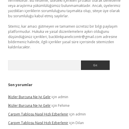
vermektedir. Bu nedenle, sitedeki içerikleri proaktif olarak denetleme
veya araştırma yükümlülüğümüz bulunmamaktadır. Ancak, üyelerimiz
yazdıkları içeriklerin sorumluluğunu taşımakta olup, siteye üye olarak
bu sorumluluğu kabul etmiş sayılırlar.
Sitemiz, kar amacı gütmeyen ve tamamen ücretsiz bir bilgi paylaşım
platformudur. Hukuka ve yasal düzenlemelere aykırı olduğunu
düşündüğünüz içerikleri,
backlinkpanelicomtr@gmail.com
adresine
bildirmeniz halinde, ilgili içerikler yasal süre içerisinde sitemizden
kaldırılacaktır.
Arama
Son yorumlar
İKizler Burcuna Ne Iyi Gelir
için
admin
İKizler Burcuna Ne Iyi Gelir
için
Fehime
Çarpım Tablosu Nasıl Hızlı Ezberlenir
için
admin
Çarpım Tablosu Nasıl Hızlı Ezberlenir
için
Dilan