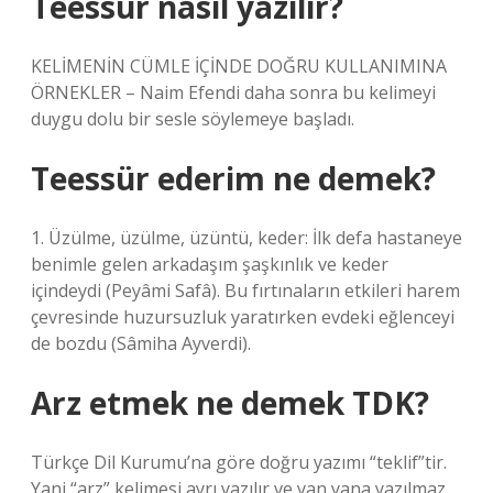
Teessür nasıl yazılır?
KELİMENİN CÜMLE İÇİNDE DOĞRU KULLANIMINA
ÖRNEKLER – Naim Efendi daha sonra bu kelimeyi
duygu dolu bir sesle söylemeye başladı.
Teessür ederim ne demek?
1. Üzülme, üzülme, üzüntü, keder: İlk defa hastaneye
benimle gelen arkadaşım şaşkınlık ve keder
içindeydi (Peyâmi Safâ). Bu fırtınaların etkileri harem
çevresinde huzursuzluk yaratırken evdeki eğlenceyi
de bozdu (Sâmiha Ayverdi).
Arz etmek ne demek TDK?
Türkçe Dil Kurumu’na göre doğru yazımı “teklif”tir.
Yani “arz” kelimesi ayrı yazılır ve yan yana yazılmaz.