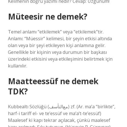
Kelimenin doğru yazımı nedir? Cevap: Üzgünüm!
Müteesir ne demek?
Temel anlamı “etkilemek” veya “etkilemek”tir.
Anlamı: “Müessir” kelimesi, bir şeyin etkisi altında
olan veya bir şeyi etkileyen kişi anlamına gelir.
Genellikle bir kişinin veya durumun bir başkası
üzerindeki etkisini veya etkileşimini belirtmek için
kullanılır.
Maatteessüf ne demek
TDK?
Kubbealtı Sözlüğü (ﻣﻊﺍﻟﺘﺄﺳﻒ) zf. (Ar. ma’a “birlikte”,
harf-i tariff el- ve te’essüf ve ma’a’t-te’essüf)
Maalesef ki kapı tekrar açılacak, çünkü maalesef