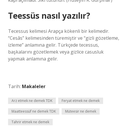
kapı açılmadı. Sıkı tutunun. (Hüseyin R. Gürpınar)
Teessüs nasıl yazılır?
Tecessus kelimesi Arapça kökenli bir kelimedir.
“Cesâs” kelimesinden türemiştir ve “gizli gözetleme,
izleme” anlamına gelir. Türkçede tecessus,
başkalarını gözetlemek veya gizlice casusluk
yapmak anlamına gelir.
Tarih:
Makaleler
Arz etmek ne demek TDK
Feryat etmek ne demek
Maatteessüf ne demek TDK
Müteesir ne demek
Tahrir etmek ne demek