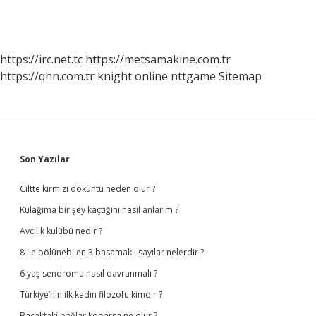
https://irc.net.tc
https://metsamakine.com.tr
https://qhn.com.tr
knight online
nttgame
Sitemap
Sidebar
Son Yazılar
Ciltte kırmızı döküntü neden olur ?
Kulağıma bir şey kaçtığını nasıl anlarım ?
Avcılık kulübü nedir ?
8 ile bölünebilen 3 basamaklı sayılar nelerdir ?
6 yaş sendromu nasıl davranmalı ?
Türkiye’nin ilk kadın filozofu kimdir ?
Bacaktaki bağlar koparsa ne olur ?