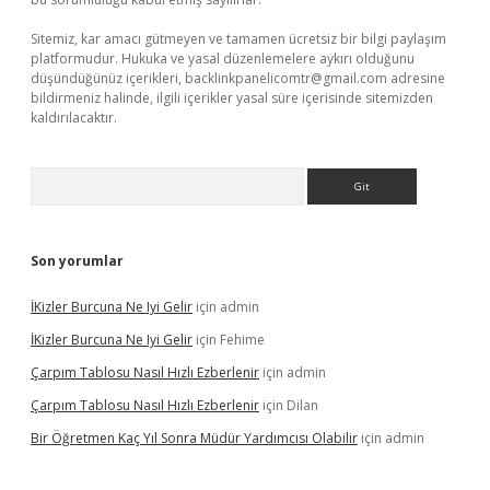
Sitemiz, kar amacı gütmeyen ve tamamen ücretsiz bir bilgi paylaşım
platformudur. Hukuka ve yasal düzenlemelere aykırı olduğunu
düşündüğünüz içerikleri,
backlinkpanelicomtr@gmail.com
adresine
bildirmeniz halinde, ilgili içerikler yasal süre içerisinde sitemizden
kaldırılacaktır.
Arama
Son yorumlar
İKizler Burcuna Ne Iyi Gelir
için
admin
İKizler Burcuna Ne Iyi Gelir
için
Fehime
Çarpım Tablosu Nasıl Hızlı Ezberlenir
için
admin
Çarpım Tablosu Nasıl Hızlı Ezberlenir
için
Dilan
Bir Öğretmen Kaç Yıl Sonra Müdür Yardımcısı Olabilir
için
admin