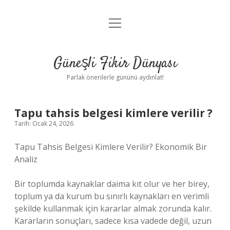
menüyü
Anasayfa
aç
Gizlilik Politikası
Güneşli Fikir Dünyası
Yasal Uyarı
Parlak önerilerle gününü aydınlat!
Hakkımızda
Tapu tahsis belgesi kimlere verilir ?
Tarih: Ocak 24, 2026
Tapu Tahsis Belgesi Kimlere Verilir? Ekonomik Bir
Analiz
Bir toplumda kaynaklar daima kıt olur ve her birey,
toplum ya da kurum bu sınırlı kaynakları en verimli
şekilde kullanmak için kararlar almak zorunda kalır.
Kararların sonuçları, sadece kısa vadede değil, uzun