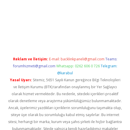
.xyz/
betci.co
betci giriş
hiltonbet güncel giriş
Reklam ve İletişim:
E-mail:
backlinkpaneli@gmail.com
Teams:
forumhizmeti@gmail.com
Whatsapp: 0262 606 0 726
Telegram:
@karabul
Yasal Uyarı:
Sitemiz, 5651 Sayılı Kanun gereğince Bilgi Teknolojileri
ve İletişim Kurumu (BTK) tarafından onaylanmış bir Yer Sağlayıcı
olarak hizmet vermektedir. Bu nedenle, sitedeki içerikleri proaktif
olarak denetleme veya araştırma yükümlülüğümüz bulunmamaktadır.
Ancak, üyelerimiz yazdıkları içeriklerin sorumluluğunu taşımakta olup,
siteye üye olarak bu sorumluluğu kabul etmiş sayılırlar. Bu internet
sitesi, herhangi bir marka, kurum veya şahıs şirketi ile hiçbir bağlantısı
bulunmamaktadır. Sitede yalnızca kendi hazırladığımız makaleler