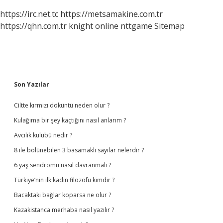
https://irc.net.tc
https://metsamakine.com.tr
https://qhn.com.tr
knight online
nttgame
Sitemap
Sidebar
Son Yazılar
Ciltte kırmızı döküntü neden olur ?
Kulağıma bir şey kaçtığını nasıl anlarım ?
Avcılık kulübü nedir ?
8 ile bölünebilen 3 basamaklı sayılar nelerdir ?
6 yaş sendromu nasıl davranmalı ?
Türkiye’nin ilk kadın filozofu kimdir ?
Bacaktaki bağlar koparsa ne olur ?
Kazakistanca merhaba nasıl yazılır ?