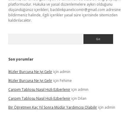
platformudur. Hukuka ve yasal düzenlemelere aykırı olduğunu
düşündüğünüz içerikleri,
backlinkpanelicomtr@gmail.com
adresine
bildirmeniz halinde, ilgili içerikler yasal süre içerisinde sitemizden
kaldırılacaktır.
Arama
Son yorumlar
İKizler Burcuna Ne Iyi Gelir
için
admin
İKizler Burcuna Ne Iyi Gelir
için
Fehime
Çarpım Tablosu Nasıl Hızlı Ezberlenir
için
admin
Çarpım Tablosu Nasıl Hızlı Ezberlenir
için
Dilan
Bir Öğretmen Kaç Yıl Sonra Müdür Yardımcısı Olabilir
için
admin