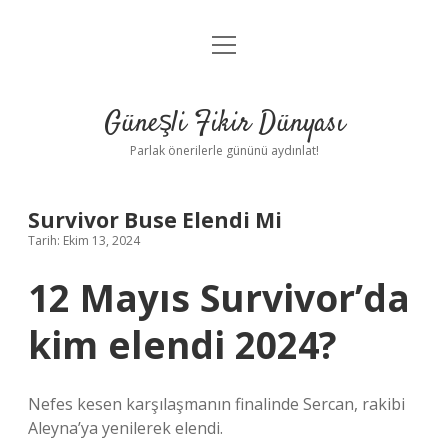
menüyü
Anasayfa
aç
Gizlilik Politikası
Güneşli Fikir Dünyası
Yasal Uyarı
Parlak önerilerle gününü aydınlat!
Hakkımızda
Survivor Buse Elendi Mi
Tarih: Ekim 13, 2024
12 Mayıs Survivor’da
kim elendi 2024?
Nefes kesen karşılaşmanın finalinde Sercan, rakibi
Aleyna’ya yenilerek elendi.