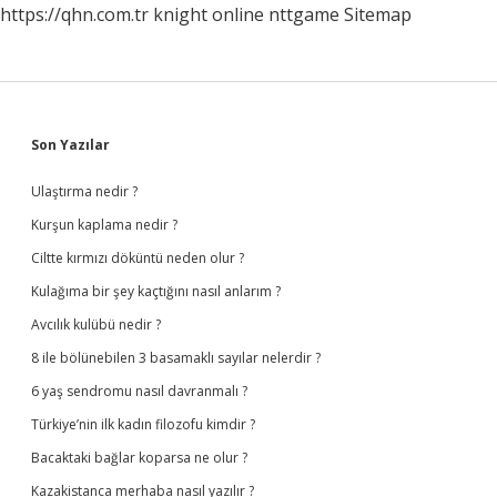
https://qhn.com.tr
knight online
nttgame
Sitemap
Sidebar
Son Yazılar
Ulaştırma nedir ?
Kurşun kaplama nedir ?
Ciltte kırmızı döküntü neden olur ?
Kulağıma bir şey kaçtığını nasıl anlarım ?
Avcılık kulübü nedir ?
8 ile bölünebilen 3 basamaklı sayılar nelerdir ?
6 yaş sendromu nasıl davranmalı ?
Türkiye’nin ilk kadın filozofu kimdir ?
Bacaktaki bağlar koparsa ne olur ?
Kazakistanca merhaba nasıl yazılır ?