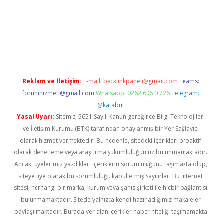
.xyz/
betci.co
betci giriş
hiltonbet güncel giriş
Reklam ve İletişim:
E-mail:
backlinkpaneli@gmail.com
Teams:
forumhizmeti@gmail.com
Whatsapp: 0262 606 0 726
Telegram:
@karabul
Yasal Uyarı:
Sitemiz, 5651 Sayılı Kanun gereğince Bilgi Teknolojileri
ve İletişim Kurumu (BTK) tarafından onaylanmış bir Yer Sağlayıcı
olarak hizmet vermektedir. Bu nedenle, sitedeki içerikleri proaktif
olarak denetleme veya araştırma yükümlülüğümüz bulunmamaktadır.
Ancak, üyelerimiz yazdıkları içeriklerin sorumluluğunu taşımakta olup,
siteye üye olarak bu sorumluluğu kabul etmiş sayılırlar. Bu internet
sitesi, herhangi bir marka, kurum veya şahıs şirketi ile hiçbir bağlantısı
bulunmamaktadır. Sitede yalnızca kendi hazırladığımız makaleler
paylaşılmaktadır. Burada yer alan içerikler haber niteliği taşımamakta