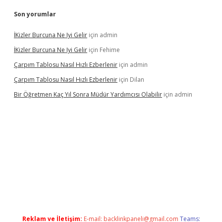
Son yorumlar
İKizler Burcuna Ne Iyi Gelir
için
admin
İKizler Burcuna Ne Iyi Gelir
için
Fehime
Çarpım Tablosu Nasıl Hızlı Ezberlenir
için
admin
Çarpım Tablosu Nasıl Hızlı Ezberlenir
için
Dilan
Bir Öğretmen Kaç Yıl Sonra Müdür Yardımcısı Olabilir
için
admin
xper.xyz/
betci.co
betci giriş
hiltonbet güncel giriş
Reklam ve İletişim:
E-mail:
backlinkpaneli@gmail.com
Teams: