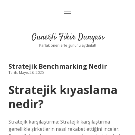
menüyü
Anasayfa
aç
Gizlilik Politikası
Güneşli Fikir Dünyası
Yasal Uyarı
Parlak önerilerle gününü aydınlat!
Hakkımızda
Stratejik Benchmarking Nedir
Tarih: Mayıs 28, 2025
Stratejik kıyaslama
nedir?
Stratejik karşılaştırma: Stratejik karşılaştırma
genellikle şirketlerin nasıl rekabet ettiğini inceler.