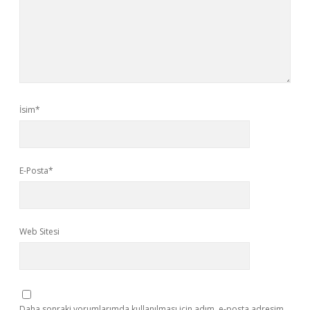
İsim*
E-Posta*
Web Sitesi
Daha sonraki yorumlarımda kullanılması için adım, e-posta adresim