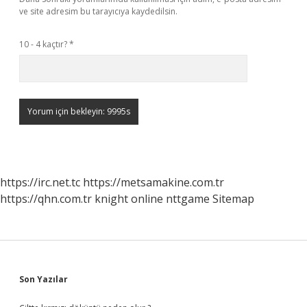
ve site adresim bu tarayıcıya kaydedilsin.
10 - 4 kaçtır?
*
https://irc.net.tc
https://metsamakine.com.tr
https://qhn.com.tr
knight online
nttgame
Sitemap
Sidebar
Son Yazılar