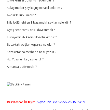
Ciltte kırmızı döküntü neden olur ?
Kulağıma bir şey kaçtığını nasıl anlarım ?
Avcılık kulübü nedir ?
8 ile bölünebilen 3 basamaklı sayılar nelerdir ?
6 yaş sendromu nasıl davranmalı ?
Türkiye’nin ilk kadın filozofu kimdir ?
Bacaktaki bağlar koparsa ne olur ?
Kazakistanca merhaba nasıl yazılır ?
Hz. Yusuf’un kaç eşi vardı ?
Almanca dativ nedir ?
Reklam ve İletişim:
Skype: live:.cid.575569c608265c69