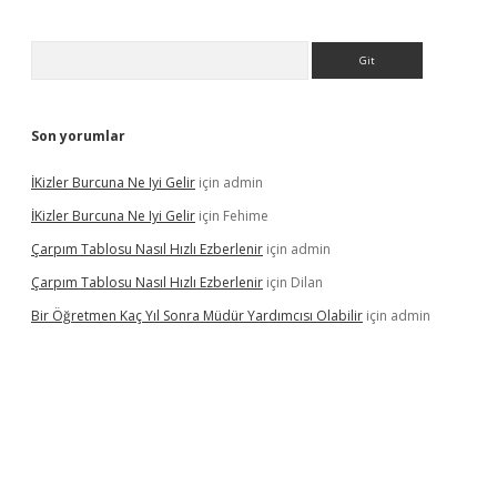
Arama
Son yorumlar
İKizler Burcuna Ne Iyi Gelir
için
admin
İKizler Burcuna Ne Iyi Gelir
için
Fehime
Çarpım Tablosu Nasıl Hızlı Ezberlenir
için
admin
Çarpım Tablosu Nasıl Hızlı Ezberlenir
için
Dilan
Bir Öğretmen Kaç Yıl Sonra Müdür Yardımcısı Olabilir
için
admin
.xyz/
betci.co
betci giriş
hiltonbet güncel giriş