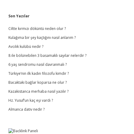
Sidebar
Son Yazılar
Ciltte kırmızı döküntü neden olur ?
Kulağıma bir şey kaçtığını nasıl anlarım ?
Avcılık kulübü nedir ?
8 ile bölünebilen 3 basamaklı sayılar nelerdir ?
6 yaş sendromu nasıl davranmalı ?
Türkiye’nin ilk kadın filozofu kimdir ?
Bacaktaki bağlar koparsa ne olur ?
Kazakistanca merhaba nasıl yazılır ?
Hz. Yusuf’un kaç eşi vardı ?
Almanca dativ nedir ?