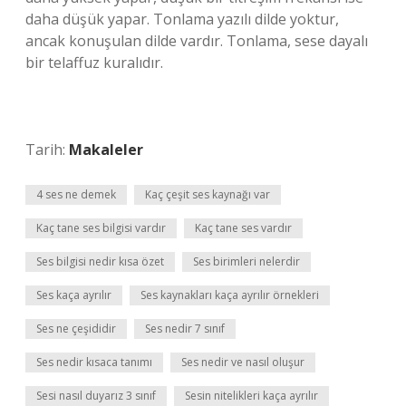
daha düşük yapar. Tonlama yazılı dilde yoktur,
ancak konuşulan dilde vardır. Tonlama, sese dayalı
bir telaffuz kuralıdır.
Tarih:
Makaleler
4 ses ne demek
Kaç çeşit ses kaynağı var
Kaç tane ses bilgisi vardır
Kaç tane ses vardır
Ses bilgisi nedir kısa özet
Ses birimleri nelerdir
Ses kaça ayrılır
Ses kaynakları kaça ayrılır örnekleri
Ses ne çeşididir
Ses nedir 7 sınıf
Ses nedir kısaca tanımı
Ses nedir ve nasıl oluşur
Sesi nasıl duyarız 3 sınıf
Sesin nitelikleri kaça ayrılır