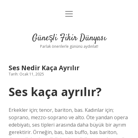
menüyü
Anasayfa
aç
Gizlilik Politikası
Güneşli Fikir Dünyası
Yasal Uyarı
Parlak önerilerle gününü aydınlat!
Hakkımızda
Ses Nedir Kaça Ayrılır
Tarih: Ocak 11, 2025
Ses kaça ayrılır?
Erkekler için; tenor, bariton, bas. Kadınlar için;
soprano, mezzo-soprano ve alto. Öte yandan opera
edebiyatı, ses tipleri arasında daha büyük bir ayrım
gerektirir. Örneğin, bas, bas buffo, bas bariton,