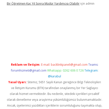
Bir Öğretmen Kaç Yıl Sonra Müdür Yardımcısı Olabilir
için
admin
r.xyz/
betci.co
betci giriş
hiltonbet güncel giriş
Reklam ve İletişim:
E-mail:
backlinkpaneli@gmail.com
Teams:
forumhizmeti@gmail.com
Whatsapp: 0262 606 0 726
Telegram:
@karabul
Yasal Uyarı:
Sitemiz, 5651 Sayılı Kanun gereğince Bilgi Teknolojileri
ve İletişim Kurumu (BTK) tarafından onaylanmış bir Yer Sağlayıcı
olarak hizmet vermektedir. Bu nedenle, sitedeki içerikleri proaktif
olarak denetleme veya araştırma yükümlülüğümüz bulunmamaktadır.
Ancak, üyelerimiz yazdıkları içeriklerin sorumluluğunu taşımakta olup,