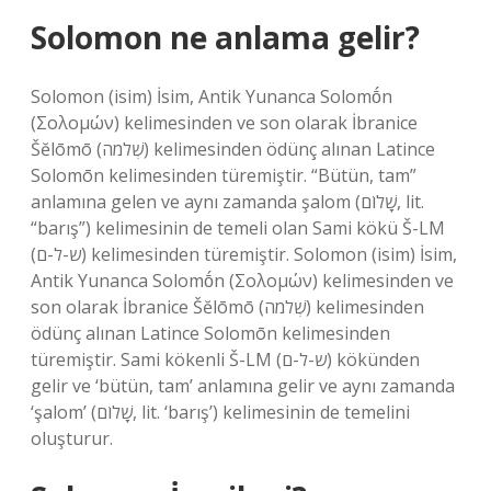
Solomon ne anlama gelir?
Solomon (isim) İsim, Antik Yunanca Solomṓn
(Σολομών) kelimesinden ve son olarak İbranice
Šĕlōmō (שְׁלֹמֹה) kelimesinden ödünç alınan Latince
Solomōn kelimesinden türemiştir. “Bütün, tam”
anlamına gelen ve aynı zamanda şalom (שָׁלוֹם, lit.
“barış”) kelimesinin de temeli olan Sami kökü Š-LM
(ש-ל-ם) kelimesinden türemiştir. Solomon (isim) İsim,
Antik Yunanca Solomṓn (Σολομών) kelimesinden ve
son olarak İbranice Šĕlōmō (שְׁלֹמֹה) kelimesinden
ödünç alınan Latince Solomōn kelimesinden
türemiştir. Sami kökenli Š-LM (ש-ל-ם) kökünden
gelir ve ‘bütün, tam’ anlamına gelir ve aynı zamanda
‘şalom’ (שָׁלוֹם, lit. ‘barış’) kelimesinin de temelini
oluşturur.