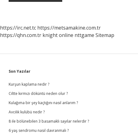
https://irc.net.tc
https://metsamakine.com.tr
https://qhn.com.tr
knight online
nttgame
Sitemap
Sidebar
Son Yazılar
Kurşun kaplama nedir ?
Ciltte kırmızı döküntü neden olur ?
Kulağıma bir şey kaçtığını nasıl anlarım ?
Avcılık kulübü nedir ?
8 ile bölünebilen 3 basamaklı sayılar nelerdir ?
6 yaş sendromu nasıl davranmalı ?