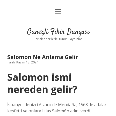
menüyü
Anasayfa
aç
Gizlilik Politikası
Güneşli Fikir Dünyası
Yasal Uyarı
Parlak önerilerle gününü aydınlat!
Hakkımızda
Salomon Ne Anlama Gelir
Tarih: Kasım 13, 2024
Salomon ismi
nereden gelir?
İspanyol denizci Alvaro de Mendaña, 1568’de adaları
keşfetti ve onlara Islas Salomón adını verdi.