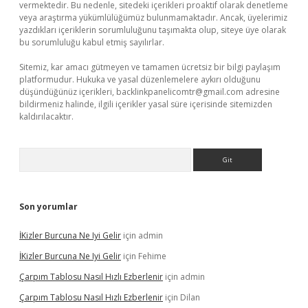
vermektedir. Bu nedenle, sitedeki içerikleri proaktif olarak denetleme
veya araştırma yükümlülüğümüz bulunmamaktadır. Ancak, üyelerimiz
yazdıkları içeriklerin sorumluluğunu taşımakta olup, siteye üye olarak
bu sorumluluğu kabul etmiş sayılırlar.
Sitemiz, kar amacı gütmeyen ve tamamen ücretsiz bir bilgi paylaşım
platformudur. Hukuka ve yasal düzenlemelere aykırı olduğunu
düşündüğünüz içerikleri,
backlinkpanelicomtr@gmail.com
adresine
bildirmeniz halinde, ilgili içerikler yasal süre içerisinde sitemizden
kaldırılacaktır.
Arama
Son yorumlar
İKizler Burcuna Ne Iyi Gelir
için
admin
İKizler Burcuna Ne Iyi Gelir
için
Fehime
Çarpım Tablosu Nasıl Hızlı Ezberlenir
için
admin
Çarpım Tablosu Nasıl Hızlı Ezberlenir
için
Dilan