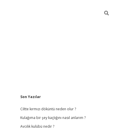
Sidebar
Son Yazılar
ilbet
hiltonbet
vdcasino güncel giriş
https://www.betexper.x
Ciltte kırmızı döküntü neden olur ?
Kulağıma bir şey kaçtığını nasıl anlarım ?
Avcılık kulübü nedir ?