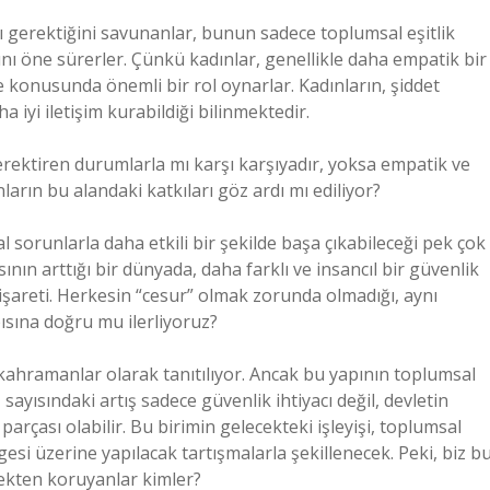
ı gerektiğini savunanlar, bunun sadece toplumsal eşitlik
ğını öne sürerler. Çünkü kadınlar, genellikle daha empatik bir
 konusunda önemli bir rol oynarlar. Kadınların, şiddet
a iyi iletişim kurabildiği bilinmektedir.
gerektiren durumlarla mı karşı karşıyadır, yoksa empatik ve
ların bu alandaki katkıları göz ardı mı ediliyor?
al sorunlarla daha etkili bir şekilde başa çıkabileceği pek çok
nın arttığı bir dünyada, daha farklı ve insancıl bir güvenlik
 işareti. Herkesin “cesur” olmak zorunda olmadığı, aynı
ısına doğru mu ilerliyoruz?
ahramanlar olarak tanıtılıyor. Ancak bu yapının toplumsal
sayısındaki artış sadece güvenlik ihtiyacı değil, devletin
arçası olabilir. Bu birimin gelecekteki işleyişi, toplumsal
esi üzerine yapılacak tartışmalarla şekillenecek. Peki, biz b
ekten koruyanlar kimler?