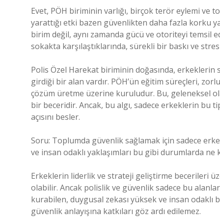
Evet, PÖH biriminin varlığı, birçok terör eylemi ve
yarattığı etki bazen güvenlikten daha fazla korku y
birim değil, aynı zamanda gücü ve otoriteyi temsil 
sokakta karşılaştıklarında, sürekli bir baskı ve stres 
Polis Özel Harekat biriminin doğasında, erkeklerin
girdiği bir alan vardır. PÖH’ün eğitim süreçleri, zor
çözüm üretme üzerine kuruludur. Bu, geleneksel ola
bir beceridir. Ancak, bu algı, sadece erkeklerin bu t
açısını besler.
Soru: Toplumda güvenlik sağlamak için sadece erkekl
ve insan odaklı yaklaşımları bu gibi durumlarda ne ka
Erkeklerin liderlik ve strateji geliştirme becerileri
olabilir. Ancak polislik ve güvenlik sadece bu alanlarl
kurabilen, duygusal zekası yüksek ve insan odaklı b
güvenlik anlayışına katkıları göz ardı edilemez.