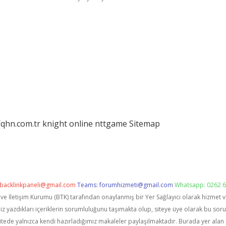
/qhn.com.tr
knight online
nttgame
Sitemap
backlinkpaneli@gmail.com
Teams:
forumhizmeti@gmail.com
Whatsapp: 0262 6
i ve İletişim Kurumu (BTK) tarafından onaylanmış bir Yer Sağlayıcı olarak hizmet 
zdıkları içeriklerin sorumluluğunu taşımakta olup, siteye üye olarak bu sorumlu
itede yalnızca kendi hazırladığımız makaleler paylaşılmaktadır. Burada yer alan 