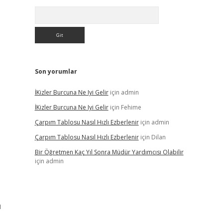
Arama
Son yorumlar
İKizler Burcuna Ne Iyi Gelir
için
admin
İKizler Burcuna Ne Iyi Gelir
için
Fehime
Çarpım Tablosu Nasıl Hızlı Ezberlenir
için
admin
Çarpım Tablosu Nasıl Hızlı Ezberlenir
için
Dilan
Bir Öğretmen Kaç Yıl Sonra Müdür Yardımcısı Olabilir
için
admin
u