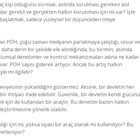
aç kişi olduğunu sormak, aslında sorulması gereken asıl
ar gerekli ve gerçekten halkın korunması için mi var? İşte
başlatmak, sadece yüzeysel bir düşünceden öteye
olan PÖH, çoğu zaman medyanın parlatmaya çalıştığı, cesur ve
aha derin bir şekilde ele alındığında, bu birimin, aslında
 toplumsal denetimler ve kontrol mekanizmaları adına ne kadar
 var: PÖH sayısı giderek artıyor. Ancak bu artış halkın
e mi ilgilidir?
eviyesinin yükseldiğini göstermez. Aksine, bir devletin her
r ihtiyacı ifade edebilir. Güvenlik, bir devletin kendi gücünü
 için de kullanılan bir araçtır. Bu denetim bazen halkın
eştirilmesine yönelik olabilir.
i için mi, yoksa siyasi bir araç olarak mı kullanılıyor? Bu
netleniyor?