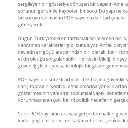
sergileyen bir gösteriye dönüşen bir yapıdır. Ama k
sorunun gerisinde kaybolan bir soru: Bu yapı ne kad
bu soruyu sormadan PÖH sayısına dair tartışmalar 
gitmeyecek.
Bugün Türkiye’deki en tartışmalı birimlerden biri 
kahraman karakterler gibi sunuluyor. Ancak olaylar d
devletin en güçlü araçlarından biri olarak, belirli
etkin olduğu sorgulanabilir. Herkesin bildiği bir şey
güvenliğiyle mi, yoksa ideolojik bir göstergememesiyl
PÖH sayısının sürekli artması, tek başına güvenlik s
karış toprağını kontrol etme amacına yönelik artan bi
göstermesinin yanı sıra, toplumsal yapıyı denetlemek
korunmasından çok, belirli politik hedeflerin gerçekl
Soru: PÖH sayısının artması gerçekten halkın güvenliğ
kadar güçlü bir birim, ne kadar şeffaf bir şekilde de