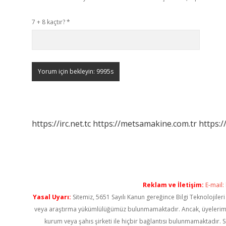
7 + 8 kaçtır?
*
https://irc.net.tc
https://metsamakine.com.tr
https:/
Reklam ve İletişim:
E-mail:
Yasal Uyarı:
Sitemiz, 5651 Sayılı Kanun gereğince Bilgi Teknolojiler
veya araştırma yükümlülüğümüz bulunmamaktadır. Ancak, üyelerimiz ya
kurum veya şahıs şirketi ile hiçbir bağlantısı bulunmamaktadır. S