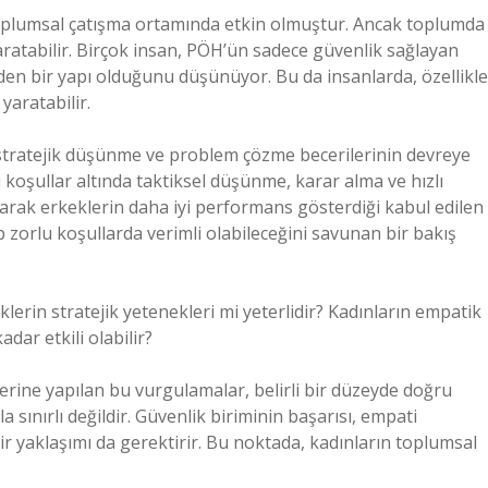
 toplumsal çatışma ortamında etkin olmuştur. Ancak toplumda
aratabilir. Birçok insan, PÖH’ün sadece güvenlik sağlayan
eden bir yapı olduğunu düşünüyor. Bu da insanlarda, özellikle
yaratabilir.
 stratejik düşünme ve problem çözme becerilerinin devreye
lu koşullar altında taktiksel düşünme, karar alma ve hızlı
rak erkeklerin daha iyi performans gösterdiği kabul edilen
ip zorlu koşullarda verimli olabileceğini savunan bir bakış
erin stratejik yetenekleri mi yeterlidir? Kadınların empatik
dar etkili olabilir?
 üzerine yapılan bu vurgulamalar, belirli bir düzeyde doğru
a sınırlı değildir. Güvenlik biriminin başarısı, empati
ir yaklaşımı da gerektirir. Bu noktada, kadınların toplumsal