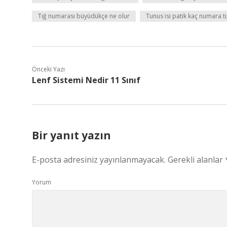
Tığ numarası büyüdükçe ne olur
Tunus isi patik kaç numara tığ
Önceki Yazı
Lenf Sistemi Nedir 11 Sınıf
Bir yanıt yazın
E-posta adresiniz yayınlanmayacak.
Gerekli alanlar
Yorum