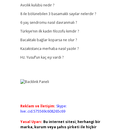
Avcılık kulübü nedir ?
8 ile bölünebilen 3 basamaklı sayılar nelerdir ?
6 yaş sendromu nasıl davranmalı ?
Türkiye’nin ilk kadın filozofu kimdir ?
Bacaktaki bağlar koparsa ne olur ?
Kazakistanca merhaba nasıl yazılır ?
Hz. Yusuf’un kaç eşi vardı ?
Reklam ve İletişim:
Skype:
live:.cid.575569c608265c69
Yasal Uyarı:
Bu internet sitesi, herhangi bir
marka, kurum veya şahıs şirketi ile hiçbir