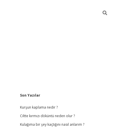
Sidebar
Son Yazılar
ilbet
hiltonbet
vdcasino güncel giriş
https://www.betexpe
Kurşun kaplama nedir ?
Ciltte kırmızı döküntü neden olur ?
Kulağıma bir şey kaçtığını nasıl anlarım ?