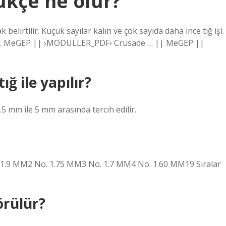
kçe ne olur?
belirtilir. Küçük sayılar kalın ve çok sayıda daha ince tığ işi.
arlar. MeGEP || ›MODULLER_PDF› Crusade … || MeGEP ||
ğ ile yapılır?
.5 mm ile 5 mm arasında tercih edilir.
. 1.9 MM2 No. 1.75 MM3 No. 1.7 MM4 No. 1.60 MM19 Sıralar
örülür?