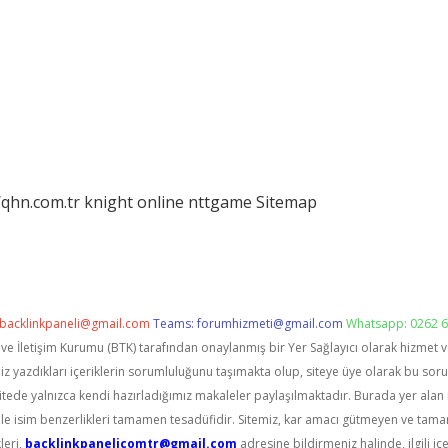
/qhn.com.tr
knight online
nttgame
Sitemap
backlinkpaneli@gmail.com
Teams:
forumhizmeti@gmail.com
Whatsapp: 0262 6
i ve İletişim Kurumu (BTK) tarafından onaylanmış bir Yer Sağlayıcı olarak hizmet 
zdıkları içeriklerin sorumluluğunu taşımakta olup, siteye üye olarak bu sorumlu
itede yalnızca kendi hazırladığımız makaleler paylaşılmaktadır. Burada yer alan 
le isim benzerlikleri tamamen tesadüfidir. Sitemiz, kar amacı gütmeyen ve tama
leri,
backlinkpanelicomtr@gmail.com
adresine bildirmeniz halinde, ilgili içe