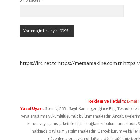
5 + 3 kaçtır?
*
https://irc.net.tc
https://metsamakine.com.tr
https:/
Reklam ve İletişim:
E-mail:
Yasal Uyarı:
Sitemiz, 5651 Sayılı Kanun gereğince Bilgi Teknolojiler
veya araştırma yükümlülüğümüz bulunmamaktadır. Ancak, üyelerimiz ya
kurum veya şahıs şirketi ile hiçbir bağlantısı bulunmamaktadır. S
hakkında paylaşım yapılmamaktadır. Gerçek kurum ve kişiler i
düzenlemelere aykırı olduğunu düşündüğünüz içerik