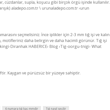
ar, cüzdanlar, supla, koşucu gibi birçok örgü işinde kullanılır.
(karışık) aladepo.com.tr \ urunaladepo.com.tr ›urun
numarasını seçmelisiniz. İnce iplikler için 2-3 mm tığ işi ve kalın
da, motifleriniz daha belirgin ve daha hacimli görünür. Tığ işi
ekingi-Diranhak HABERICE› Blog ›Tig-oorgu-tnigi- What
iftir. Kaygan ve pürüzsüz bir yüzeye sahiptir.
6 numara tığ kaç mmdir
Tığ nasıl seçilir