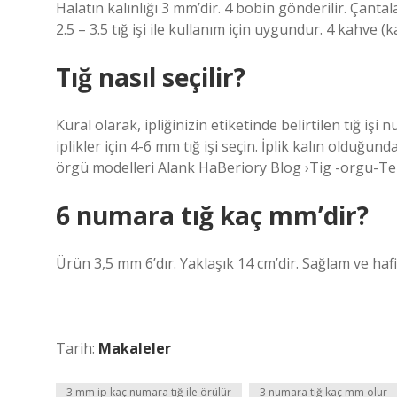
Halatın kalınlığı 3 mm’dir. 4 bobin gönderilir. Çantal
2.5 – 3.5 tığ işi ile kullanım için uygundur. 4 kahve 
Tığ nasıl seçilir?
Kural olarak, ipliğinizin etiketinde belirtilen tığ işi 
iplikler için 4-6 mm tığ işi seçin. İplik kalın olduğun
örgü modelleri Alank HaBeriory Blog ›Tig -orgu-T
6 numara tığ kaç mm’dir?
Ürün 3,5 mm 6’dır. Yaklaşık 14 cm’dir. Sağlam ve haf
Tarih:
Makaleler
3 mm ip kaç numara tığ ile örülür
3 numara tığ kaç mm olur