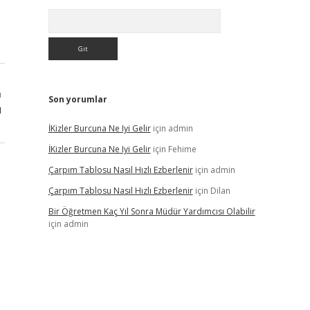
Arama
ı
Son yorumlar
u
İKizler Burcuna Ne Iyi Gelir
için
admin
İKizler Burcuna Ne Iyi Gelir
için
Fehime
Çarpım Tablosu Nasıl Hızlı Ezberlenir
için
admin
Çarpım Tablosu Nasıl Hızlı Ezberlenir
için
Dilan
Bir Öğretmen Kaç Yıl Sonra Müdür Yardımcısı Olabilir
için
admin