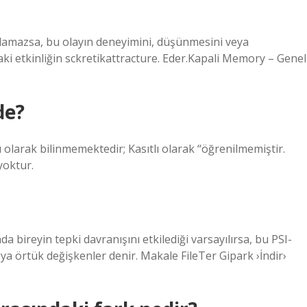
tırlamazsa, bu olayın deneyimini, düşünmesini veya
ki etkinliğin sckretikattracture. Eder.Kapali Memory – Genel
de?
tlı olarak bilinmemektedir; Kasıtlı olarak “öğrenilmemiştir.
yoktur.
a bireyin tepki davranışını etkilediği varsayılırsa, bu PSI-
 veya örtük değişkenler denir. Makale FileTer Gipark ›İndir›