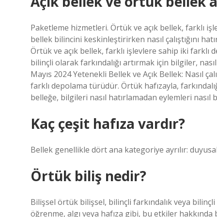
Açık bellek ve örtük bellek 
Paketleme hizmetleri. Örtük ve açık bellek, farklı işl
bellek bilincini keskinleştirirken nasıl çalıştığını hat
Örtük ve açık bellek, farklı işlevlere sahip iki farkl
bilinçli olarak farkındalığı artırmak için bilgiler, nas
Mayıs 2024 Yetenekli Bellek ve Açık Bellek: Nasıl çalı
farklı depolama türüdür. Örtük hafızayla, farkındalı
belleğe, bilgileri nasıl hatırlamadan eylemleri nasıl bi
Kaç çeşit hafıza vardır?
Bellek genellikle dört ana kategoriye ayrılır: duyusa
Örtük biliş nedir?
Bilişsel örtük bilişsel, bilinçli farkındalık veya bilinç
öğrenme, algı veya hafıza gibi, bu etkiler hakkında bi