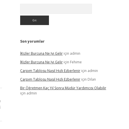
Arama
Son yorumlar
İKizler Burcuna Ne Iyi Gelir
için
admin
İKizler Burcuna Ne Iyi Gelir
için
Fehime
Çarpım Tablosu Nasıl Hızlı Ezberlenir
için
admin
Çarpım Tablosu Nasıl Hızlı Ezberlenir
için
Dilan
Bir Öğretmen Kaç Yıl Sonra Müdür Yardımcısı Olabilir
için
admin
ı
i