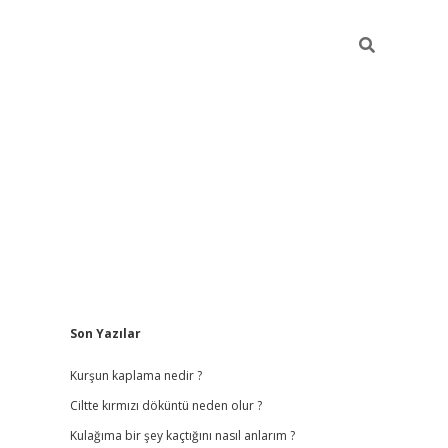
Sidebar
Son Yazılar
ilbet
hiltonbet
vdcasino güncel giriş
https://www.betexper
Kurşun kaplama nedir ?
Ciltte kırmızı döküntü neden olur ?
Kulağıma bir şey kaçtığını nasıl anlarım ?