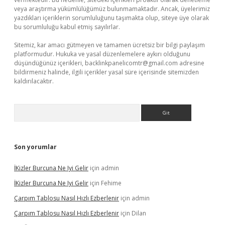
veya araştırma yükümlülüğümüz bulunmamaktadır. Ancak, üyelerimiz
yazdıkları içeriklerin sorumluluğunu taşımakta olup, siteye üye olarak
bu sorumluluğu kabul etmiş sayılırlar.
Sitemiz, kar amacı gütmeyen ve tamamen ücretsiz bir bilgi paylaşım
platformudur. Hukuka ve yasal düzenlemelere aykırı olduğunu
düşündüğünüz içerikleri,
backlinkpanelicomtr@gmail.com
adresine
bildirmeniz halinde, ilgili içerikler yasal süre içerisinde sitemizden
kaldırılacaktır.
Arama
Son yorumlar
İKizler Burcuna Ne Iyi Gelir
için
admin
İKizler Burcuna Ne Iyi Gelir
için
Fehime
Çarpım Tablosu Nasıl Hızlı Ezberlenir
için
admin
Çarpım Tablosu Nasıl Hızlı Ezberlenir
için
Dilan