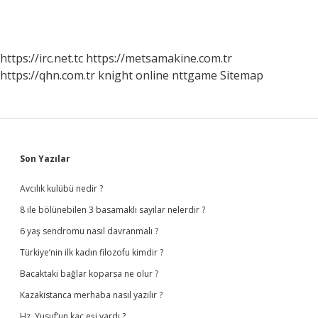
https://irc.net.tc
https://metsamakine.com.tr
https://qhn.com.tr
knight online
nttgame
Sitemap
Sidebar
Son Yazılar
Avcılık kulübü nedir ?
8 ile bölünebilen 3 basamaklı sayılar nelerdir ?
6 yaş sendromu nasıl davranmalı ?
Türkiye’nin ilk kadın filozofu kimdir ?
Bacaktaki bağlar koparsa ne olur ?
Kazakistanca merhaba nasıl yazılır ?
Hz. Yusuf’un kaç eşi vardı ?