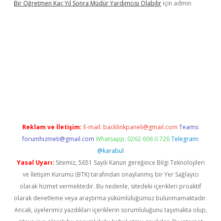
Bir Öğretmen Kaç Yıl Sonra Müdür Yardımcısı Olabilir
için
admin
xyz/
betci.co
betci giriş
hiltonbet güncel giriş
Reklam ve İletişim:
E-mail:
backlinkpaneli@gmail.com
Teams:
forumhizmeti@gmail.com
Whatsapp: 0262 606 0 726
Telegram:
@karabul
Yasal Uyarı:
Sitemiz, 5651 Sayılı Kanun gereğince Bilgi Teknolojileri
ve İletişim Kurumu (BTK) tarafından onaylanmış bir Yer Sağlayıcı
olarak hizmet vermektedir. Bu nedenle, sitedeki içerikleri proaktif
olarak denetleme veya araştırma yükümlülüğümüz bulunmamaktadır.
Ancak, üyelerimiz yazdıkları içeriklerin sorumluluğunu taşımakta olup,