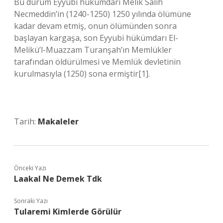
Bu durum Eyyubi hükümdarı Melik Salih
Necmeddin’in (1240-1250) 1250 yılında ölümüne
kadar devam etmiş, onun ölümünden sonra
başlayan kargaşa, son Eyyubi hükümdarı El-
Melikü’l-Muazzam Turanşah’ın Memlükler
tarafından öldürülmesi ve Memlük devletinin
kurulmasıyla (1250) sona ermiştir[1].
Tarih:
Makaleler
Önceki Yazı
Laakal Ne Demek Tdk
Sonraki Yazı
Tularemi Kimlerde Görülür