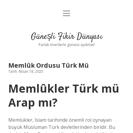
menüyü
Anasayfa
aç
Gizlilik Politikası
Güneşli Fikir Dünyası
Yasal Uyarı
Parlak önerilerle gününü aydınlat!
Hakkımızda
Memlûk Ordusu Türk Mü
Tarih: Nisan 18, 2025
Memlûkler Türk mü
Arap mı?
Memlükler, İslam tarihinde önemli rol oynayan
büyük Müslüman Türk devletlerinden biridir. Bu