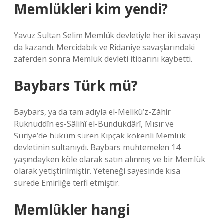
Memlükleri kim yendi?
Yavuz Sultan Selim Memlük devletiyle her iki savaşı
da kazandı. Mercidabık ve Ridaniye savaşlarındaki
zaferden sonra Memlük devleti itibarını kaybetti.
Baybars Türk mü?
Baybars, ya da tam adıyla el-Melikü’z-Zâhir
Rüknüddîn es-Sâlihî el-Bundukdârî, Mısır ve
Suriye’de hüküm süren Kıpçak kökenli Memlük
devletinin sultanıydı. Baybars muhtemelen 14
yaşındayken köle olarak satın alınmış ve bir Memlük
olarak yetiştirilmiştir. Yeteneği sayesinde kısa
sürede Emirliğe terfi etmiştir.
Memlûkler hangi