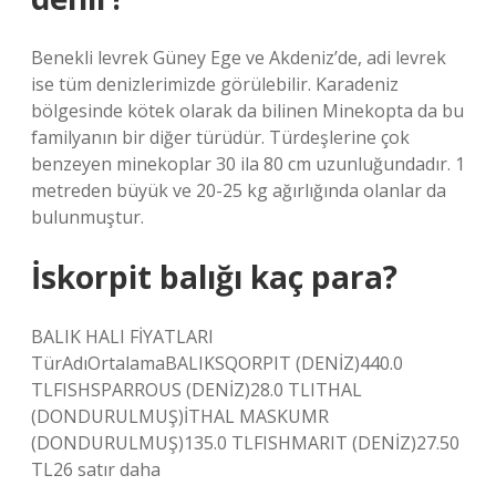
Benekli levrek Güney Ege ve Akdeniz’de, adi levrek
ise tüm denizlerimizde görülebilir. Karadeniz
bölgesinde kötek olarak da bilinen Minekopta da bu
familyanın bir diğer türüdür. Türdeşlerine çok
benzeyen minekoplar 30 ila 80 cm uzunluğundadır. 1
metreden büyük ve 20-25 kg ağırlığında olanlar da
bulunmuştur.
İskorpit balığı kaç para?
BALIK HALI FİYATLARI
TürAdıOrtalamaBALIKSQORPIT (DENİZ)440.0
TLFISHSPARROUS (DENİZ)28.0 TLITHAL
(DONDURULMUŞ)İTHAL MASKUMR
(DONDURULMUŞ)135.0 TLFISHMARIT (DENİZ)27.50
TL26 satır daha