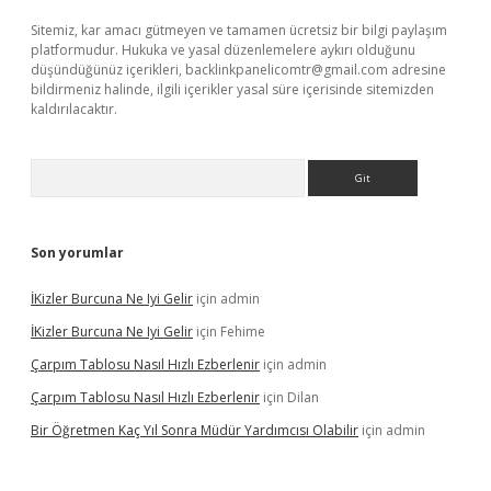
Sitemiz, kar amacı gütmeyen ve tamamen ücretsiz bir bilgi paylaşım
platformudur. Hukuka ve yasal düzenlemelere aykırı olduğunu
düşündüğünüz içerikleri,
backlinkpanelicomtr@gmail.com
adresine
bildirmeniz halinde, ilgili içerikler yasal süre içerisinde sitemizden
kaldırılacaktır.
Arama
Son yorumlar
İKizler Burcuna Ne Iyi Gelir
için
admin
İKizler Burcuna Ne Iyi Gelir
için
Fehime
Çarpım Tablosu Nasıl Hızlı Ezberlenir
için
admin
Çarpım Tablosu Nasıl Hızlı Ezberlenir
için
Dilan
Bir Öğretmen Kaç Yıl Sonra Müdür Yardımcısı Olabilir
için
admin