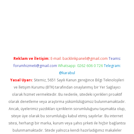
.xyz/
betci.co
betci giriş
hiltonbet güncel giriş
Reklam ve İletişim:
E-mail:
backlinkpaneli@gmail.com
Teams:
forumhizmeti@gmail.com
Whatsapp: 0262 606 0 726
Telegram:
@karabul
Yasal Uyarı:
Sitemiz, 5651 Sayılı Kanun gereğince Bilgi Teknolojileri
ve İletişim Kurumu (BTK) tarafından onaylanmış bir Yer Sağlayıcı
olarak hizmet vermektedir. Bu nedenle, sitedeki içerikleri proaktif
olarak denetleme veya araştırma yükümlülüğümüz bulunmamaktadır.
Ancak, üyelerimiz yazdıkları içeriklerin sorumluluğunu taşımakta olup,
siteye üye olarak bu sorumluluğu kabul etmiş sayılırlar. Bu internet
sitesi, herhangi bir marka, kurum veya şahıs şirketi ile hiçbir bağlantısı
bulunmamaktadır. Sitede yalnızca kendi hazırladığımız makaleler