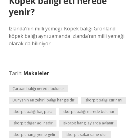
Köpek balığı eti nerede
yenir?
İzlanda’nın milli yemeği: Köpek balığı Grönland
köpek balığı aynı zamanda İzlanda’nın milli yemeği
olarak da biliniyor.
Tarih:
Makaleler
Çarpan balığı nerede bulunur
Dünyanın en zehirli balığı hangisidir
İskorpit balığı ısırır mı
İskorpit balığı kaç para
İskorpit balığı nerede bulunur
İskorpit diğer adı nedir
İskorpit hangi aylarda avlanır
İskorpit hangi yeme gelir
İskorpit sokarsa ne olur