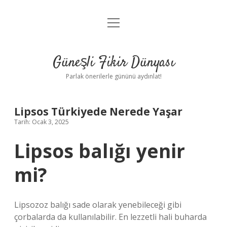
menüyü
Anasayfa
aç
Gizlilik Politikası
Güneşli Fikir Dünyası
Yasal Uyarı
Parlak önerilerle gününü aydınlat!
Hakkımızda
Lipsos Türkiyede Nerede Yaşar
Tarih: Ocak 3, 2025
Lipsos balığı yenir
mi?
Lipsozoz balığı sade olarak yenebileceği gibi
çorbalarda da kullanılabilir. En lezzetli hali buharda