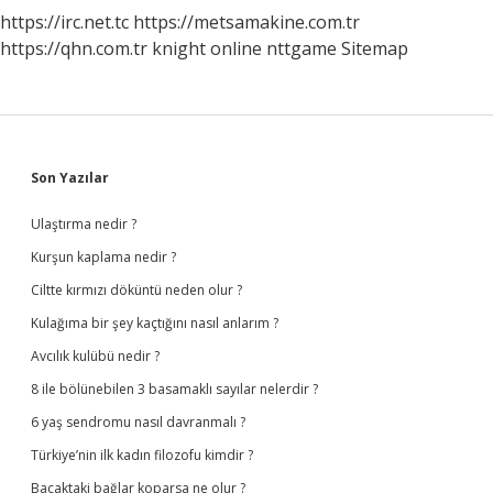
https://irc.net.tc
https://metsamakine.com.tr
https://qhn.com.tr
knight online
nttgame
Sitemap
Sidebar
Son Yazılar
Ulaştırma nedir ?
Kurşun kaplama nedir ?
Ciltte kırmızı döküntü neden olur ?
Kulağıma bir şey kaçtığını nasıl anlarım ?
Avcılık kulübü nedir ?
8 ile bölünebilen 3 basamaklı sayılar nelerdir ?
6 yaş sendromu nasıl davranmalı ?
Türkiye’nin ilk kadın filozofu kimdir ?
Bacaktaki bağlar koparsa ne olur ?