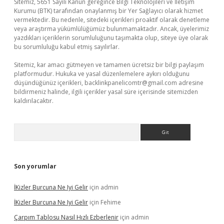
Sitemiz, 5651 Sayılı Kanun gereğince Bilgi Teknolojileri ve İletişim
Kurumu (BTK) tarafından onaylanmış bir Yer Sağlayıcı olarak hizmet
vermektedir. Bu nedenle, sitedeki içerikleri proaktif olarak denetleme
veya araştırma yükümlülüğümüz bulunmamaktadır. Ancak, üyelerimiz
yazdıkları içeriklerin sorumluluğunu taşımakta olup, siteye üye olarak
bu sorumluluğu kabul etmiş sayılırlar.
Sitemiz, kar amacı gütmeyen ve tamamen ücretsiz bir bilgi paylaşım
platformudur. Hukuka ve yasal düzenlemelere aykırı olduğunu
düşündüğünüz içerikleri,
backlinkpanelicomtr@gmail.com
adresine
bildirmeniz halinde, ilgili içerikler yasal süre içerisinde sitemizden
kaldırılacaktır.
Arama
Son yorumlar
İKizler Burcuna Ne Iyi Gelir
için
admin
İKizler Burcuna Ne Iyi Gelir
için
Fehime
Çarpım Tablosu Nasıl Hızlı Ezberlenir
için
admin