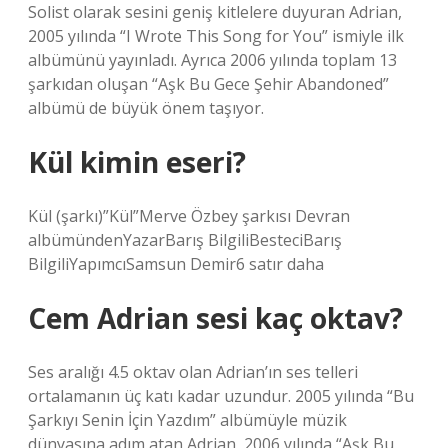
Solist olarak sesini geniş kitlelere duyuran Adrian,
2005 yılında “I Wrote This Song for You” ismiyle ilk
albümünü yayınladı. Ayrıca 2006 yılında toplam 13
şarkıdan oluşan “Aşk Bu Gece Şehir Abandoned”
albümü de büyük önem taşıyor.
Kül kimin eseri?
Kül (şarkı)”Kül”Merve Özbey şarkısı Devran
albümündenYazarBarış BilgiliBesteciBarış
BilgiliYapımcıSamsun Demir6 satır daha
Cem Adrian sesi kaç oktav?
Ses aralığı 4.5 oktav olan Adrian’ın ses telleri
ortalamanın üç katı kadar uzundur. 2005 yılında “Bu
Şarkıyı Senin İçin Yazdım” albümüyle müzik
dünyasına adım atan Adrian, 2006 yılında “Aşk Bu