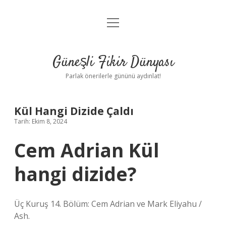
menüyü
Anasayfa
aç
Gizlilik Politikası
Güneşli Fikir Dünyası
Yasal Uyarı
Parlak önerilerle gününü aydınlat!
Hakkımızda
Kül Hangi Dizide Çaldı
Tarih: Ekim 8, 2024
Cem Adrian Kül
hangi dizide?
Üç Kuruş 14. Bölüm: Cem Adrian ve Mark Eliyahu /
Ash.