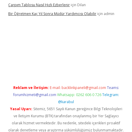
Çarpım Tablosu Nasıl Hızlı Ezberlenir
için
Dilan
Bir Öğretmen Kaç Yıl Sonra Müdür Yardımcısı Olabilir
için
admin
.xyz/
betci.co
betci giriş
hiltonbet güncel giriş
Reklam ve İletişim:
E-mail:
backlinkpaneli@gmail.com
Teams:
forumhizmeti@gmail.com
Whatsapp: 0262 606 0 726
Telegram:
@karabul
Yasal Uyarı:
Sitemiz, 5651 Sayılı Kanun gereğince Bilgi Teknolojileri
ve İletişim Kurumu (BTK) tarafından onaylanmış bir Yer Sağlayıcı
olarak hizmet vermektedir. Bu nedenle, sitedeki içerikleri proaktif
olarak denetleme veya araştırma yükümlülüğümüz bulunmamaktadır.