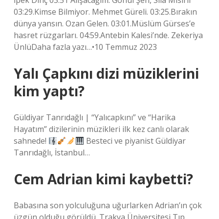
İpek Dinç 03:51 Alışacağım. Gönül Şen, Sıla Mısırlı
03:29.Kimse Bilmiyor. Mehmet Güreli. 03:25.Bırakın
dünya yansın. Ozan Gelen. 03:01.Müslüm Gürses’e
hasret rüzgarları. 04:59.Antebin Kalesi’nde. Zekeriya
ÜnlüDaha fazla yazı…•10 Temmuz 2023
Yalı Çapkını dizi müziklerini
kim yaptı?
Güldiyar Tanrıdağlı | “Yalıcapkını” ve “Harika
Hayatım” dizilerinin müzikleri ilk kez canlı olarak
sahnede!
Besteci ve piyanist Güldiyar
Tanrıdağlı, İstanbul…
Cem Adrian kimi kaybetti?
Babasına son yolculuğuna uğurlarken Adrian’ın çok
üzgün olduğu görüldü. Trakya Üniversitesi Tıp