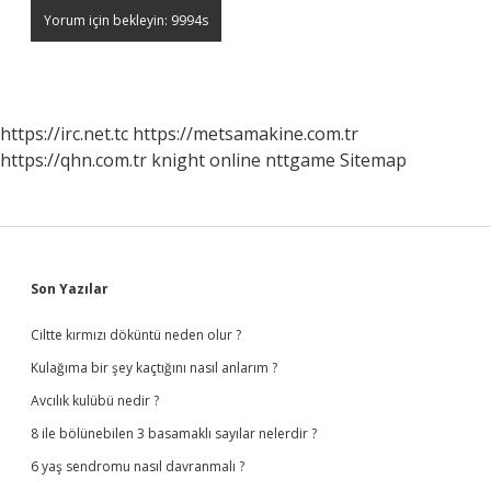
https://irc.net.tc
https://metsamakine.com.tr
https://qhn.com.tr
knight online
nttgame
Sitemap
Sidebar
Son Yazılar
Ciltte kırmızı döküntü neden olur ?
Kulağıma bir şey kaçtığını nasıl anlarım ?
Avcılık kulübü nedir ?
8 ile bölünebilen 3 basamaklı sayılar nelerdir ?
6 yaş sendromu nasıl davranmalı ?