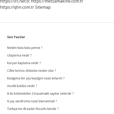
https://irc.net.tc
https://metsamakine.com.tr
https://qhn.com.tr
Sitemap
Sidebar
Son Yazılar
Neden kutu kutu pense ?
Ulaştırma nedir ?
Kurşun kaplama nedir ?
Ciltte kırmızı döküntü neden olur ?
Kulağıma bir şey kaçtığını nasıl anlarım ?
Avcılık kulübü nedir ?
8 ile bölünebilen 3 basamaklı sayılar nelerdir ?
6 yaş sendromu nasıl davranmalı ?
Türkiye’nin ilk kadın filozofu kimdir ?