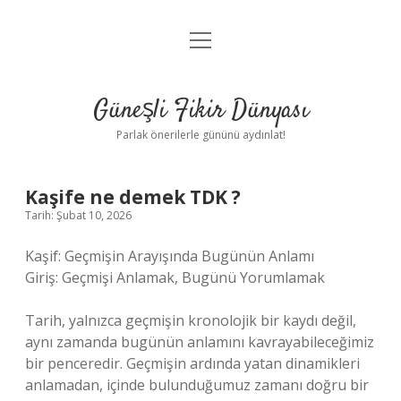
menüyü
Anasayfa
aç
Gizlilik Politikası
Güneşli Fikir Dünyası
Yasal Uyarı
Parlak önerilerle gününü aydınlat!
Hakkımızda
Kaşife ne demek TDK ?
Tarih: Şubat 10, 2026
Kaşif: Geçmişin Arayışında Bugünün Anlamı
Giriş: Geçmişi Anlamak, Bugünü Yorumlamak
Tarih, yalnızca geçmişin kronolojik bir kaydı değil,
aynı zamanda bugünün anlamını kavrayabileceğimiz
bir penceredir. Geçmişin ardında yatan dinamikleri
anlamadan, içinde bulunduğumuz zamanı doğru bir