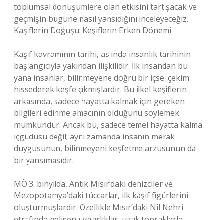
toplumsal dönüşümlere olan etkisini tartışacak ve
geçmişin bugüne nasıl yansıdığını inceleyeceğiz.
Kaşiflerin Doğuşu: Keşiflerin Erken Dönemi
Kaşif kavramının tarihi, aslında insanlık tarihinin
başlangıcıyla yakından ilişkilidir. İlk insandan bu
yana insanlar, bilinmeyene doğru bir içsel çekim
hissederek keşfe çıkmışlardır. Bu ilkel keşiflerin
arkasında, sadece hayatta kalmak için gereken
bilgileri edinme amacının olduğunu söylemek
mümkündür. Ancak bu, sadece temel hayatta kalma
içgüdüsü değil; aynı zamanda insanın merak
duygusunun, bilinmeyeni keşfetme arzusunun da
bir yansımasıdır.
MÖ 3. binyılda, Antik Mısır’daki denizciler ve
Mezopotamya’daki tüccarlar, ilk kaşif figürlerini
oluşturmuşlardır. Özellikle Mısır’daki Nil Nehri
etrafında gelişen uygarlıklar, uzak topraklarla