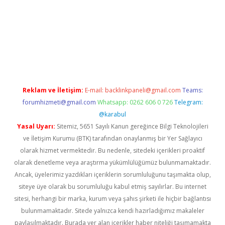
.xyz/
betci.co
betci giriş
hiltonbet güncel giriş
Reklam ve İletişim:
E-mail:
backlinkpaneli@gmail.com
Teams:
forumhizmeti@gmail.com
Whatsapp: 0262 606 0 726
Telegram:
@karabul
Yasal Uyarı:
Sitemiz, 5651 Sayılı Kanun gereğince Bilgi Teknolojileri
ve İletişim Kurumu (BTK) tarafından onaylanmış bir Yer Sağlayıcı
olarak hizmet vermektedir. Bu nedenle, sitedeki içerikleri proaktif
olarak denetleme veya araştırma yükümlülüğümüz bulunmamaktadır.
Ancak, üyelerimiz yazdıkları içeriklerin sorumluluğunu taşımakta olup,
siteye üye olarak bu sorumluluğu kabul etmiş sayılırlar. Bu internet
sitesi, herhangi bir marka, kurum veya şahıs şirketi ile hiçbir bağlantısı
bulunmamaktadır. Sitede yalnızca kendi hazırladığımız makaleler
paylaşılmaktadır. Burada yer alan içerikler haber niteliği taşımamakta