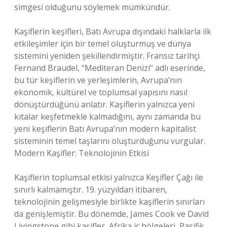
simgesi olduğunu söylemek mümkündür.
Kaşiflerin keşifleri, Batı Avrupa dışındaki halklarla ilk
etkileşimler için bir temel oluşturmuş ve dünya
sistemini yeniden şekillendirmiştir. Fransız tarihçi
Fernand Braudel, “Mediteran Denizi” adlı eserinde,
bu tür keşiflerin ve yerleşimlerin, Avrupa’nın
ekonomik, kültürel ve toplumsal yapısını nasıl
dönüştürdüğünü anlatır. Kaşiflerin yalnızca yeni
kıtalar keşfetmekle kalmadığını, aynı zamanda bu
yeni keşiflerin Batı Avrupa’nın modern kapitalist
sisteminin temel taşlarını oluşturduğunu vurgular.
Modern Kaşifler: Teknolojinin Etkisi
Kaşiflerin toplumsal etkisi yalnızca Keşifler Çağı ile
sınırlı kalmamıştır. 19. yüzyıldan itibaren,
teknolojinin gelişmesiyle birlikte kaşiflerin sınırları
da genişlemiştir. Bu dönemde, James Cook ve David
Livingstone gibi kaşifler, Afrika iç bölgeleri, Pasifik