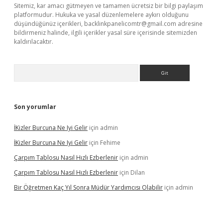
Sitemiz, kar amacı gütmeyen ve tamamen ücretsiz bir bilgi paylaşım
platformudur. Hukuka ve yasal düzenlemelere aykırı olduğunu
düşündüğünüz içerikleri,
backlinkpanelicomtr@gmail.com
adresine
bildirmeniz halinde, ilgili içerikler yasal süre içerisinde sitemizden
kaldırılacaktır.
Arama
Son yorumlar
İKizler Burcuna Ne Iyi Gelir
için
admin
İKizler Burcuna Ne Iyi Gelir
için
Fehime
Çarpım Tablosu Nasıl Hızlı Ezberlenir
için
admin
Çarpım Tablosu Nasıl Hızlı Ezberlenir
için
Dilan
Bir Öğretmen Kaç Yıl Sonra Müdür Yardımcısı Olabilir
için
admin