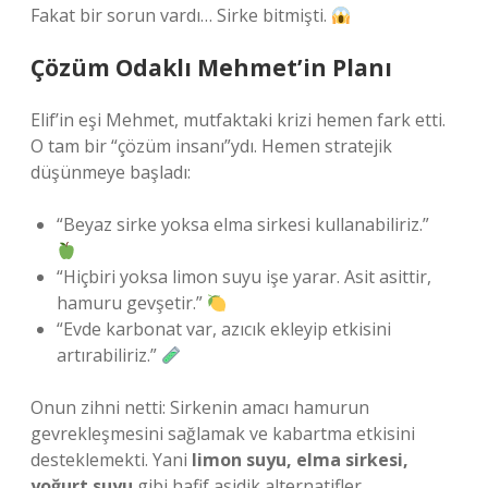
Fakat bir sorun vardı… Sirke bitmişti.
Çözüm Odaklı Mehmet’in Planı
Elif’in eşi Mehmet, mutfaktaki krizi hemen fark etti.
O tam bir “çözüm insanı”ydı. Hemen stratejik
düşünmeye başladı:
“Beyaz sirke yoksa elma sirkesi kullanabiliriz.”
“Hiçbiri yoksa limon suyu işe yarar. Asit asittir,
hamuru gevşetir.”
“Evde karbonat var, azıcık ekleyip etkisini
artırabiliriz.”
Onun zihni netti: Sirkenin amacı hamurun
gevrekleşmesini sağlamak ve kabartma etkisini
desteklemekti. Yani
limon suyu, elma sirkesi,
yoğurt suyu
gibi hafif asidik alternatifler