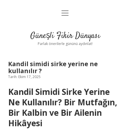
menüyü
Anasayfa
aç
Gizlilik Politikası
Güneşli Fikir Dünyası
Yasal Uyarı
Parlak önerilerle gününü aydınlat!
Hakkımızda
Kandil simidi sirke yerine ne
kullanılır ?
Tarih: Ekim 17, 2025
Kandil Simidi Sirke Yerine
Ne Kullanılır? Bir Mutfağın,
Bir Kalbin ve Bir Ailenin
Hikâyesi