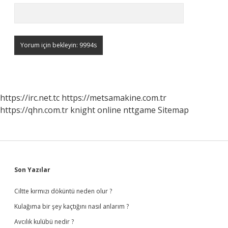
https://irc.net.tc
https://metsamakine.com.tr
https://qhn.com.tr
knight online
nttgame
Sitemap
Sidebar
Son Yazılar
Ciltte kırmızı döküntü neden olur ?
Kulağıma bir şey kaçtığını nasıl anlarım ?
Avcılık kulübü nedir ?