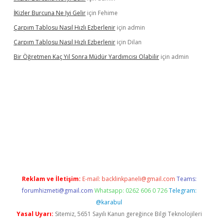
İKizler Burcuna Ne Iyi Gelir
için
Fehime
Çarpım Tablosu Nasıl Hızlı Ezberlenir
için
admin
Çarpım Tablosu Nasıl Hızlı Ezberlenir
için
Dilan
Bir Öğretmen Kaç Yıl Sonra Müdür Yardımcısı Olabilir
için
admin
yz/
betci.co
betci giriş
hiltonbet güncel giriş
Reklam ve İletişim:
E-mail:
backlinkpaneli@gmail.com
Teams:
forumhizmeti@gmail.com
Whatsapp: 0262 606 0 726
Telegram:
@karabul
Yasal Uyarı:
Sitemiz, 5651 Sayılı Kanun gereğince Bilgi Teknolojileri