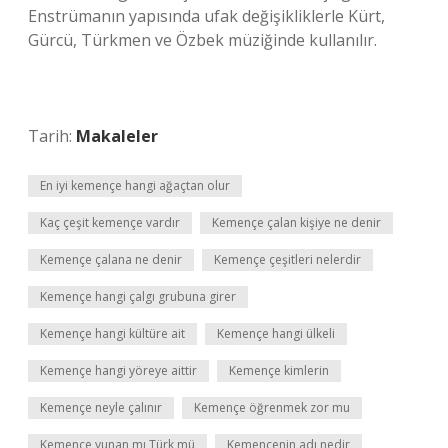
Enstrümanın yapısında ufak değişikliklerle Kürt,
Gürcü, Türkmen ve Özbek müziğinde kullanılır.
Tarih:
Makaleler
En iyi kemençe hangi ağaçtan olur
Kaç çeşit kemençe vardır
Kemençe çalan kişiye ne denir
Kemençe çalana ne denir
Kemençe çeşitleri nelerdir
Kemençe hangi çalgı grubuna girer
Kemençe hangi kültüre ait
Kemençe hangi ülkeli
Kemençe hangi yöreye aittir
Kemençe kimlerin
Kemençe neyle çalınır
Kemençe öğrenmek zor mu
Kemençe yunan mı Türk mü
Kemençenin adı nedir