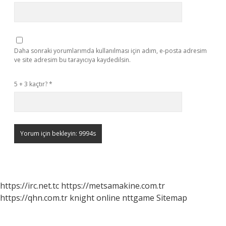
Daha sonraki yorumlarımda kullanılması için adım, e-posta adresim
ve site adresim bu tarayıcıya kaydedilsin.
5 + 3 kaçtır?
*
https://irc.net.tc
https://metsamakine.com.tr
https://qhn.com.tr
knight online
nttgame
Sitemap