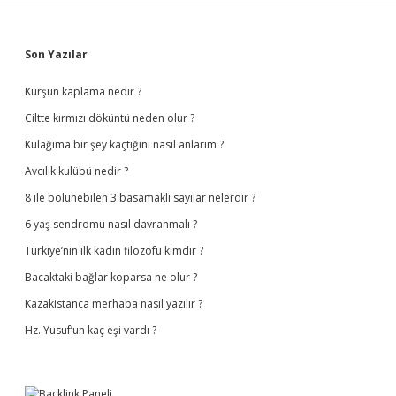
Sidebar
Son Yazılar
Kurşun kaplama nedir ?
Ciltte kırmızı döküntü neden olur ?
Kulağıma bir şey kaçtığını nasıl anlarım ?
Avcılık kulübü nedir ?
8 ile bölünebilen 3 basamaklı sayılar nelerdir ?
6 yaş sendromu nasıl davranmalı ?
Türkiye’nin ilk kadın filozofu kimdir ?
Bacaktaki bağlar koparsa ne olur ?
Kazakistanca merhaba nasıl yazılır ?
Hz. Yusuf’un kaç eşi vardı ?