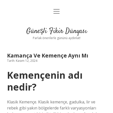
menüyü
Anasayfa
aç
Gizlilik Politikası
Güneşli Fikir Dünyası
Yasal Uyarı
Parlak önerilerle gününü aydınlat!
Hakkımızda
Kamança Ve Kemençe Aynı Mı
Tarih: Kasım 12, 2024
Kemençenin adı
nedir?
Klasik Kemençe. Klasik kemençe, gadulka, lir ve
rebek gibi yakın bölgelerde farklı varyasyonları