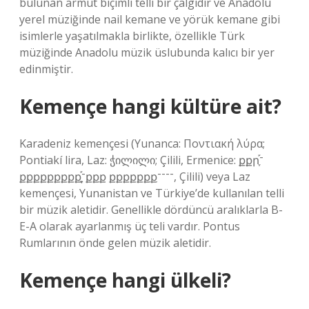
bulunan armut biçimli telli bir çalgıdır ve Anadolu
yerel müziğinde nail kemane ve yörük kemane gibi
isimlerle yaşatılmakla birlikte, özellikle Türk
müziğinde Anadolu müzik üslubunda kalıcı bir yer
edinmiştir.
Kemençe hangi kültüre ait?
Karadeniz kemençesi (Yunanca: Ποντιακή λύρα;
Pontiakí lira, Laz: ჭილილი; Çilili, Ermenice: քքրִֶ֡־
քքքքքքքքքִֶ֡־ָքքִք քքքքքքִքִ־־־־, Çilili) veya Laz
kemençesi, Yunanistan ve Türkiye’de kullanılan telli
bir müzik aletidir. Genellikle dördüncü aralıklarla B-
E-A olarak ayarlanmış üç teli vardır. Pontus
Rumlarının önde gelen müzik aletidir.
Kemençe hangi ülkeli?