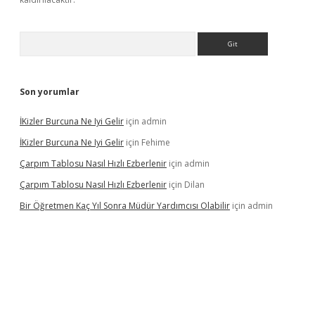
Arama
Son yorumlar
İKizler Burcuna Ne Iyi Gelir
için
admin
İKizler Burcuna Ne Iyi Gelir
için
Fehime
Çarpım Tablosu Nasıl Hızlı Ezberlenir
için
admin
Çarpım Tablosu Nasıl Hızlı Ezberlenir
için
Dilan
Bir Öğretmen Kaç Yıl Sonra Müdür Yardımcısı Olabilir
için
admin
er.xyz/
betci.co
betci giriş
hiltonbet güncel giriş