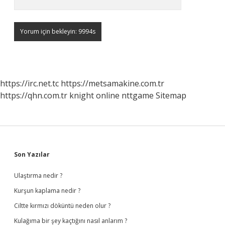
https://irc.net.tc
https://metsamakine.com.tr
https://qhn.com.tr
knight online
nttgame
Sitemap
Sidebar
Son Yazılar
Ulaştırma nedir ?
Kurşun kaplama nedir ?
Ciltte kırmızı döküntü neden olur ?
Kulağıma bir şey kaçtığını nasıl anlarım ?