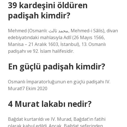
39 kardeşini öldüren
padişah kimdir?
Mehmed (Osmanlı: محمد ثالث, Mehmed-i Sâlis), divan
edebiyatındaki mahlasıyla Adlî (26 Mayıs 1566,
Manisa – 21 Aralık 1603, İstanbul), 13. Osmanlı
padişahı ve 92. İslam halifesidir.
En güçlü padişah kimdir?
Osmanlı İmparatorluğunun en güçlü padişahı IV.
Murat!7 Ekim 2020
4 Murat lakabı nedir?
Bağdat kurtarıldı ve IV. Murad, Bağdat’ın fatihi
olarak kabul edildi. Ancak, Bağdat seferinden