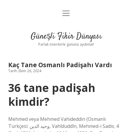
menüyü
Anasayfa
aç
Gizlilik Politikası
Güneşli Fikir Dünyası
Yasal Uyarı
Parlak önerilerle gününü aydınlat!
Hakkımızda
Kaç Tane Osmanlı Padişahı Vardı
Tarih: Ekim 26, 2024
36 tane padişah
kimdir?
Mehmed veya Mehmed Vahideddin (Osmanlı
Türkçesi: وحيد الدين, Vahîdüddîn, Mehmed-i Sadis; 4