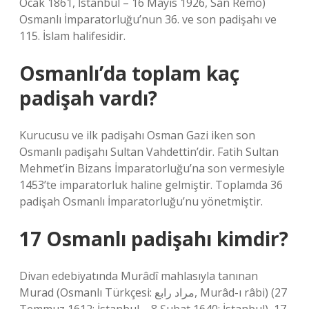
Ocak 1861, İstanbul – 16 Mayıs 1926, San Remo)
Osmanlı İmparatorluğu’nun 36. ve son padişahı ve
115. İslam halifesidir.
Osmanlı’da toplam kaç
padişah vardı?
Kurucusu ve ilk padişahı Osman Gazi iken son
Osmanlı padişahı Sultan Vahdettin’dir. Fatih Sultan
Mehmet’in Bizans İmparatorluğu’na son vermesiyle
1453’te imparatorluk haline gelmiştir. Toplamda 36
padişah Osmanlı İmparatorluğu’nu yönetmiştir.
17 Osmanlı padişahı kimdir?
Divan edebiyatında Murâdî mahlasıyla tanınan
Murad (Osmanlı Türkçesi: مراد رابع, Murâd-ı râbi) (27