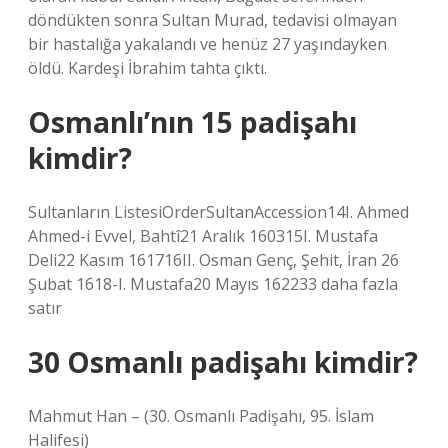
döndükten sonra Sultan Murad, tedavisi olmayan
bir hastalığa yakalandı ve henüz 27 yaşındayken
öldü. Kardeşi İbrahim tahta çıktı.
Osmanlı’nın 15 padişahı
kimdir?
Sultanların ListesiOrderSultanAccession14I. Ahmed
Ahmed-i Evvel, Bahtî21 Aralık 160315I. Mustafa
Deli22 Kasım 161716II. Osman Genç, Şehit, İran 26
Şubat 1618-I. Mustafa20 Mayıs 162233 daha fazla
satır
30 Osmanlı padişahı kimdir?
Mahmut Han – (30. Osmanlı Padişahı, 95. İslam
Halifesi)