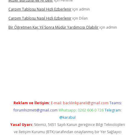
İKizler Burcuna Ne Iyi Gelir
için
Fehime
Çarpım Tablosu Nasıl Hızlı Ezberlenir
için
admin
Çarpım Tablosu Nasıl Hızlı Ezberlenir
için
Dilan
Bir Öğretmen Kaç Yıl Sonra Müdür Yardımcısı Olabilir
için
admin
per.xyz/
betci.co
betci giriş
hiltonbet güncel giriş
Reklam ve İletişim:
E-mail:
backlinkpaneli@gmail.com
Teams:
forumhizmeti@gmail.com
Whatsapp: 0262 606 0 726
Telegram:
@karabul
Yasal Uyarı:
Sitemiz, 5651 Sayılı Kanun gereğince Bilgi Teknolojileri
ve İletişim Kurumu (BTK) tarafından onaylanmış bir Yer Sağlayıcı