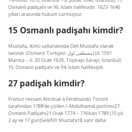
Temmuz 1612; İstanbul – 8 Şubat 1640; İstanbul), 17.
Osmanlı padişahı ve 96. İslam halifesidir. 1623-1640
yılları arasında hüküm sürmüştür.
15 Osmanlı padişahı kimdir?
Mustafa, ikinci saltanatında Deli Mustafa olarak
tanındı. (Osmanlı Türkçesi: مصطفى اول‎) (d. 1591
Manisa – ö. 20 Ocak 1639, Topkapı Sarayı, İstanbul)
15. Osmanlı padişahı ve 94. İslam halifesiydi.
27 padişah kimdir?
Fransız ressam Attribué à Ferdinando Tonioli
tarafından 1788’de çizilen I. Abdülhamid portresi27.
Osmanlı Padişahı21 Ocak 1774 – 7 Nisan 1789 (15 yıl,
2 ay ve 17 gün)SelefiIII Mustafa18 satır daha