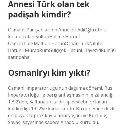
Annesi Türk olan tek
padişah kimdir?
Osmanlı Padişahlarının Anneleri AdıOğlu etnik
kökenli olan SultanHalime Hatunİ.
OsmanTürkMalhun HatunOrhanTürkNilüfer
HatunI. MuradRumGülçiçek HatunI. BayezidRum30
satır daha
Osmanlı’yı kim yıktı?
Osmanlı İmparatorluğu’nun dağılma dönemi, Rus
İmparatorluğu ile barış antlaşmasının imzalandığı
1792’den, Saltanatın kaldırılıp devletin ortadan
kaldırıldığı 1922’ye kadar sürdü. Bu dönemde devlet
en büyük toprak kayıplarını yaşadı ve Kurtuluş
Savaşı sayesinde sadece Anadolu kurtuldu.