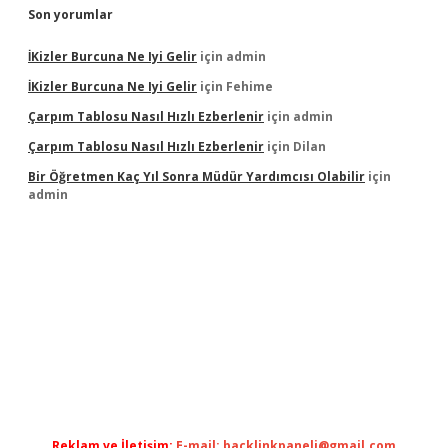
Son yorumlar
İKizler Burcuna Ne Iyi Gelir
için
admin
İKizler Burcuna Ne Iyi Gelir
için
Fehime
Çarpım Tablosu Nasıl Hızlı Ezberlenir
için
admin
Çarpım Tablosu Nasıl Hızlı Ezberlenir
için
Dilan
Bir Öğretmen Kaç Yıl Sonra Müdür Yardımcısı Olabilir
için
admin
riş
https://www.betexper.xyz/
betci.co
betci giriş
hiltonb
Reklam ve İletişim:
E-mail:
backlinkpaneli@gmail.com