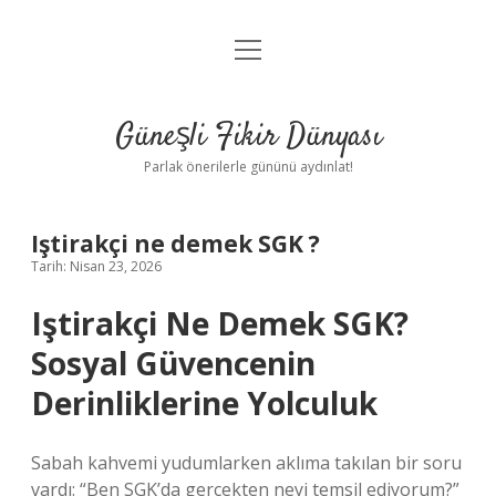
menüyü
Anasayfa
aç
Gizlilik Politikası
Güneşli Fikir Dünyası
Yasal Uyarı
Parlak önerilerle gününü aydınlat!
Hakkımızda
Iştirakçi ne demek SGK ?
Tarih: Nisan 23, 2026
Iştirakçi Ne Demek SGK?
Sosyal Güvencenin
Derinliklerine Yolculuk
Sabah kahvemi yudumlarken aklıma takılan bir soru
vardı: “Ben SGK’da gerçekten neyi temsil ediyorum?”