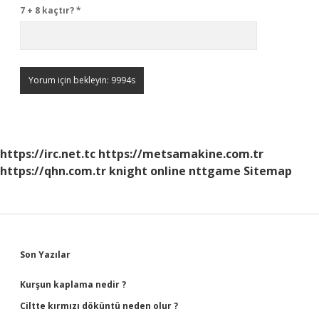
7 + 8 kaçtır?
*
https://irc.net.tc
https://metsamakine.com.tr
https://qhn.com.tr
knight online
nttgame
Sitemap
Sidebar
Son Yazılar
Kurşun kaplama nedir ?
Ciltte kırmızı döküntü neden olur ?