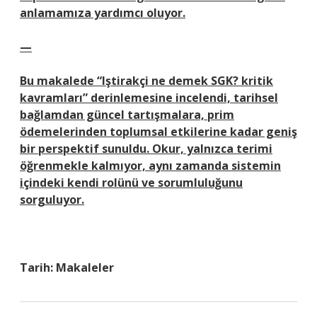
anlamamıza yardımcı oluyor.
—
Bu makalede “
Iştirakçi ne demek SGK? kritik
kavramları
” derinlemesine incelendi, tarihsel
bağlamdan güncel tartışmalara, prim
ödemelerinden toplumsal etkilerine kadar geniş
bir perspektif sunuldu. Okur, yalnızca terimi
öğrenmekle kalmıyor, aynı zamanda sistemin
içindeki kendi rolünü ve sorumluluğunu
sorguluyor.
Tarih:
Makaleler