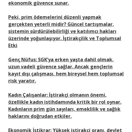
ekonomik güvence sunar.
Peki, prim ödemelerini düzenli yapmak
gerçekten yeterli midir? Güncel tartışmalar,
sistemin sürdürülebilirliği ve katılımcı hakları
üzerinde yoğunlaşıyor.
İştirakçilik ve Toplumsal
Etki
Genç Nüfus: SGK’ya erken yaşta dahil olmak,
uzun vadeli güvence sağlar. Ancak gençlerin
kayıt dışı çalışması, hem bireysel hem toplumsal
risk yaratır.
Kadın Çalışanlar: İştirakçi olmanın önemi,
özellikle kadın istihdamında kritik bir rol oynar.
Kadınların prim gün sayıları, emeklilik ve sağlık
haklarını doğrudan etkiler.
Ekonomik İstikrar: Yüksek iştirakçi oranı, devlet