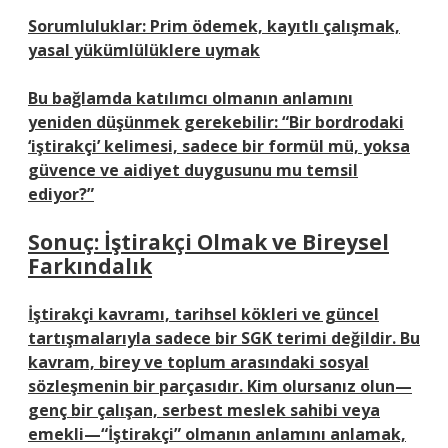
Sorumluluklar:
Prim ödemek, kayıtlı çalışmak,
yasal yükümlülüklere uymak
Bu bağlamda katılımcı olmanın anlamını
yeniden düşünmek gerekebilir: “Bir bordrodaki
‘iştirakçi’ kelimesi, sadece bir formül mü, yoksa
güvence ve aidiyet duygusunu mu temsil
ediyor?”
Sonuç: İştirakçi Olmak ve Bireysel
Farkındalık
İştirakçi kavramı, tarihsel kökleri ve güncel
tartışmalarıyla sadece bir SGK terimi değildir. Bu
kavram, birey ve toplum arasındaki sosyal
sözleşmenin bir parçasıdır. Kim olursanız olun—
genç bir çalışan, serbest meslek sahibi veya
emekli—“İştirakçi” olmanın anlamını anlamak,