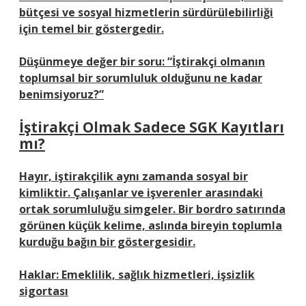
bütçesi ve sosyal hizmetlerin sürdürülebilirliği
için temel bir göstergedir.
Düşünmeye değer bir soru: “İştirakçi olmanın
toplumsal bir sorumluluk olduğunu ne kadar
benimsiyoruz?”
İştirakçi Olmak Sadece SGK Kayıtları
mı?
Hayır, iştirakçilik aynı zamanda sosyal bir
kimliktir. Çalışanlar ve işverenler arasındaki
ortak sorumluluğu simgeler. Bir bordro satırında
görünen küçük kelime, aslında bireyin toplumla
kurduğu bağın bir göstergesidir.
Haklar:
Emeklilik, sağlık hizmetleri, işsizlik
sigortası