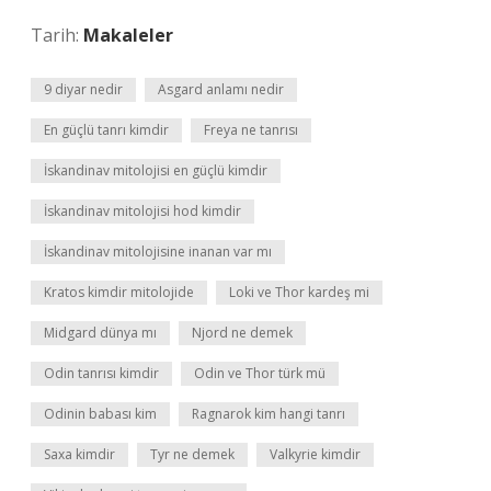
Tarih:
Makaleler
9 diyar nedir
Asgard anlamı nedir
En güçlü tanrı kimdir
Freya ne tanrısı
İskandinav mitolojisi en güçlü kimdir
İskandinav mitolojisi hod kimdir
İskandinav mitolojisine inanan var mı
Kratos kimdir mitolojide
Loki ve Thor kardeş mi
Midgard dünya mı
Njord ne demek
Odin tanrısı kimdir
Odin ve Thor türk mü
Odinin babası kim
Ragnarok kim hangi tanrı
Saxa kimdir
Tyr ne demek
Valkyrie kimdir