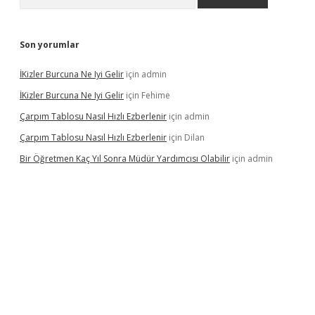
Son yorumlar
İKizler Burcuna Ne Iyi Gelir
için
admin
İKizler Burcuna Ne Iyi Gelir
için
Fehime
Çarpım Tablosu Nasıl Hızlı Ezberlenir
için
admin
Çarpım Tablosu Nasıl Hızlı Ezberlenir
için
Dilan
Bir Öğretmen Kaç Yıl Sonra Müdür Yardımcısı Olabilir
için
admin
r.xyz/
betci.co
betci giriş
hiltonbet güncel giriş