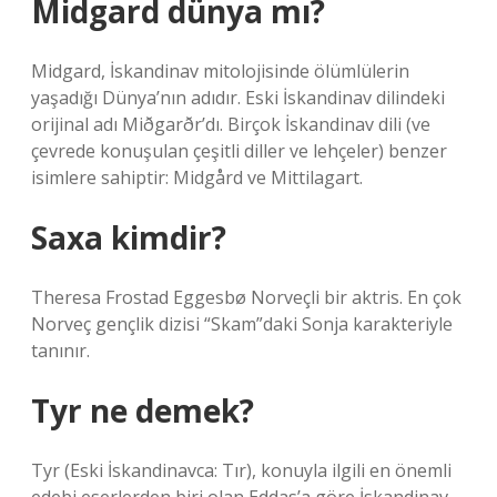
Midgard dünya mı?
Midgard, İskandinav mitolojisinde ölümlülerin
yaşadığı Dünya’nın adıdır. Eski İskandinav dilindeki
orijinal adı Miðgarðr’dı. Birçok İskandinav dili (ve
çevrede konuşulan çeşitli diller ve lehçeler) benzer
isimlere sahiptir: Midgård ve Mittilagart.
Saxa kimdir?
Theresa Frostad Eggesbø Norveçli bir aktris. En çok
Norveç gençlik dizisi “Skam”daki Sonja karakteriyle
tanınır.
Tyr ne demek?
Tyr (Eski İskandinavca: Tır), konuyla ilgili en önemli