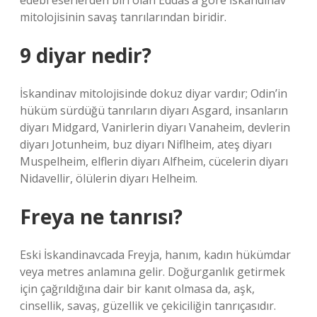
edebi eserlerden biri olan Eddas’a göre İskandinav
mitolojisinin savaş tanrılarından biridir.
9 diyar nedir?
İskandinav mitolojisinde dokuz diyar vardır; Odin’in
hüküm sürdüğü tanrıların diyarı Asgard, insanların
diyarı Midgard, Vanirlerin diyarı Vanaheim, devlerin
diyarı Jotunheim, buz diyarı Niflheim, ateş diyarı
Muspelheim, elflerin diyarı Alfheim, cücelerin diyarı
Nidavellir, ölülerin diyarı Helheim.
Freya ne tanrısı?
Eski İskandinavcada Freyja, hanım, kadın hükümdar
veya metres anlamına gelir. Doğurganlık getirmek
için çağrıldığına dair bir kanıt olmasa da, aşk,
cinsellik, savaş, güzellik ve çekiciliğin tanrıçasıdır.