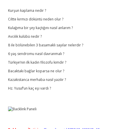
Sidebar
Kurşun kaplama nedir ?
Ciltte kırmızı döküntü neden olur ?
Kulağıma bir şey kaçtığını nasıl anlarım ?
Avcılık kulübü nedir ?
8 ile bölünebilen 3 basamaklı sayılar nelerdir ?
6 yaş sendromu nasıl davranmalı ?
Türkiye’nin ilk kadın filozofu kimdir ?
Bacaktaki bağlar koparsa ne olur ?
Kazakistanca merhaba nasıl yazılır ?
Hz. Yusuf’un kaç eşi vardı ?