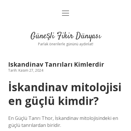
menüyü
Anasayfa
aç
Gizlilik Politikası
Güneşli Fikir Dünyası
Yasal Uyarı
Parlak önerilerle gününü aydınlat!
Hakkımızda
Iskandinav Tanrıları Kimlerdir
Tarih: Kasım 27, 2024
İskandinav mitolojisi
en güçlü kimdir?
En Güçlü Tanrı Thor, İskandinav mitolojisindeki en
güçlü tanrılardan biridir.