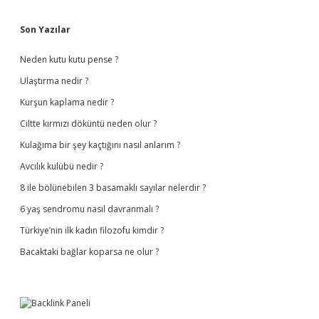
Sidebar
Son Yazılar
Neden kutu kutu pense ?
Ulaştırma nedir ?
Kurşun kaplama nedir ?
Ciltte kırmızı döküntü neden olur ?
Kulağıma bir şey kaçtığını nasıl anlarım ?
Avcılık kulübü nedir ?
8 ile bölünebilen 3 basamaklı sayılar nelerdir ?
6 yaş sendromu nasıl davranmalı ?
Türkiye’nin ilk kadın filozofu kimdir ?
Bacaktaki bağlar koparsa ne olur ?