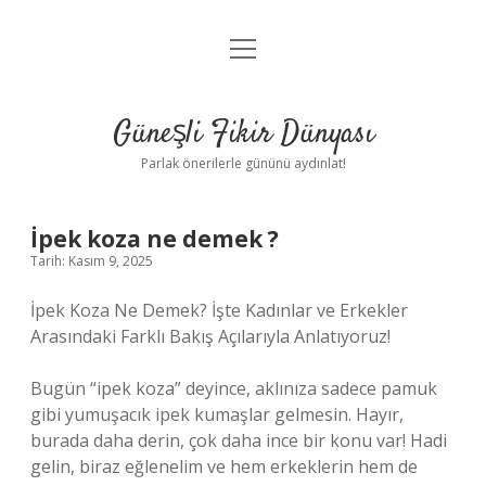
menüyü
Anasayfa
aç
Gizlilik Politikası
Güneşli Fikir Dünyası
Yasal Uyarı
Parlak önerilerle gününü aydınlat!
Hakkımızda
İpek koza ne demek ?
Tarih: Kasım 9, 2025
İpek Koza Ne Demek? İşte Kadınlar ve Erkekler
Arasındaki Farklı Bakış Açılarıyla Anlatıyoruz!
Bugün “ipek koza” deyince, aklınıza sadece pamuk
gibi yumuşacık ipek kumaşlar gelmesin. Hayır,
burada daha derin, çok daha ince bir konu var! Hadi
gelin, biraz eğlenelim ve hem erkeklerin hem de