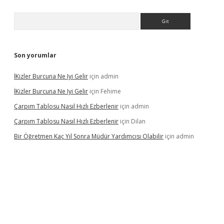
Arama
Son yorumlar
İKizler Burcuna Ne Iyi Gelir
için
admin
İKizler Burcuna Ne Iyi Gelir
için
Fehime
Çarpım Tablosu Nasıl Hızlı Ezberlenir
için
admin
Çarpım Tablosu Nasıl Hızlı Ezberlenir
için
Dilan
Bir Öğretmen Kaç Yıl Sonra Müdür Yardımcısı Olabilir
için
admin
etexper.xyz/
betci.co
betci giriş
hiltonbet güncel giriş