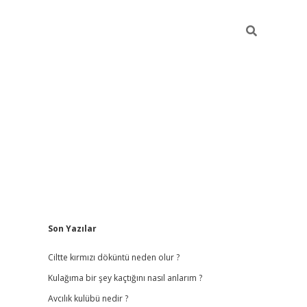
Sidebar
Son Yazılar
ilbet
hiltonbet
vdcasino güncel giriş
https://www.betexper.xyz
Ciltte kırmızı döküntü neden olur ?
Kulağıma bir şey kaçtığını nasıl anlarım ?
Avcılık kulübü nedir ?