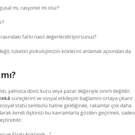
ygusal mı, rasyonel mi olur?
r?
 arasındaki farkı nasıl değerlendiriyorsunuz?
il, tüketici psikolojimizin köklerini anlamak açısından da
 mı?
, yalnızca döviz kuru veya pazar değeriyle sınırlı değildir;
zekâ
süreçlerini ve
sosyal etkileşim
bağlamını ortaya çıkarır.
 ve sosyal statü sembolü haline geldiğinde, rakamlar çok daha
larak kendi ilişkinizi bu kavramlarla gözden geçirmek, sadec
ştirebilir.
 ve Fiyatı Açıklandı …”