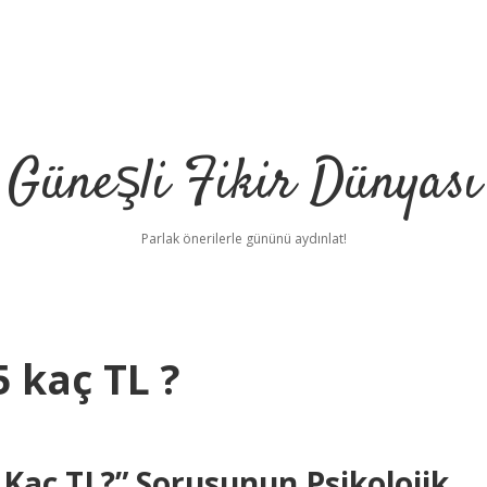
Güneşli Fikir Dünyası
Parlak önerilerle gününü aydınlat!
 kaç TL ?
Kaç TL?” Sorusunun Psikolojik