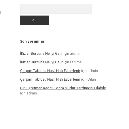
Arama
ı
Son yorumlar
İKizler Burcuna Ne Iyi Gelir
için
admin
İKizler Burcuna Ne Iyi Gelir
için
Fehime
Çarpım Tablosu Nasıl Hızlı Ezberlenir
için
admin
Çarpım Tablosu Nasıl Hızlı Ezberlenir
için
Dilan
Bir Öğretmen Kaç Yıl Sonra Müdür Yardımcısı Olabilir
için
admin