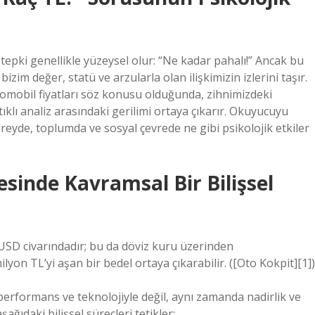
tepki genellikle yüzeysel olur: “Ne kadar pahalı!” Ancak bu
izim değer, statü ve arzularla olan ilişkimizin izlerini taşır.
omobil fiyatları söz konusu olduğunda, zihnimizdeki
ıklı analiz arasındaki gerilimi ortaya çıkarır. Okuyucuyu
eyde, toplumda ve sosyal çevrede ne gibi psikolojik etkiler
sinde Kavramsal Bir Bilişsel
USD civarındadır; bu da döviz kuru üzerinden
yon TL’yi aşan bir bedel ortaya çıkarabilir. ([Oto Kokpit][1])
performans ve teknolojiyle değil, aynı zamanda nadirlik ve
şağıdaki bilişsel süreçleri tetikler: