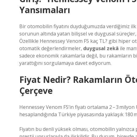
Yansımaları
Bir otomobilin fiyatını duyduğumuzda verdiğimiz ilk 
sorunun altında yatan bilişsel ve duygusal süreçler, b
Özellikle Hennessey Venom F5 kaç TL? gibi hiper ot
otomatik değerlendirmeler,
duygusal zekâ
ile mant
sadece ekonomik rakamlarla değil, bu rakamların bir
yarattığını sorgulamaya davet ediyorum.
Fiyat Nedir? Rakamların Öte
Çerçeve
Hennessey Venom F5’in fiyatı ortalama 2 – 3 milyon 
hesaplandığında Türkiye piyasasında yaklaşık 180 mil
Fiyatın bu denli yüksek olması, otomobilin yalnızca 
prestij unsurlarıyla da ilişkilidir. Bu durum, bireyde a