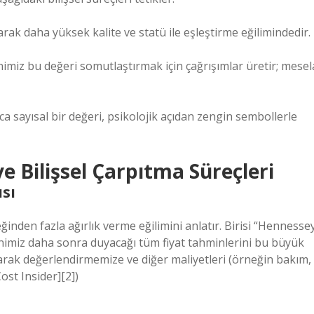
larak daha yüksek kalite ve statü ile eşleştirme eğilimindedir.
nimiz bu değeri somutlaştırmak için çağrışımlar üretir; mesel
zca sayısal bir değeri, psikolojik açıdan zengin sembollerle
ve Bilişsel Çarpıtma Süreçleri
ısı
eğinden fazla ağırlık verme eğilimini anlatır. Birisi “Hennesse
nimiz daha sonra duyacağı tüm fiyat tahminlerini bu büyük
l olarak değerlendirmemize ve diğer maliyetleri (örneğin bakım,
ost Insider][2])