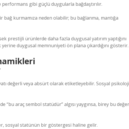
e performans gibi güçlü duygularla bağdaştırılır.
bir bağ kurmamıza neden olabilir; bu bağlanma, mantığa
sek prestijli ürünlerde daha fazla duygusal yatırım yaptığını
k yerine duygusal memnuniyeti ön plana çıkardığını gösterir.
namikleri
r
atı değerli veya absürt olarak etiketleyebilir. Sosyal psikoloj
ede “bu araç sembol statüdür” algısı yaygınsa, birey bu değer
r, sosyal statünün bir göstergesi haline gelir.