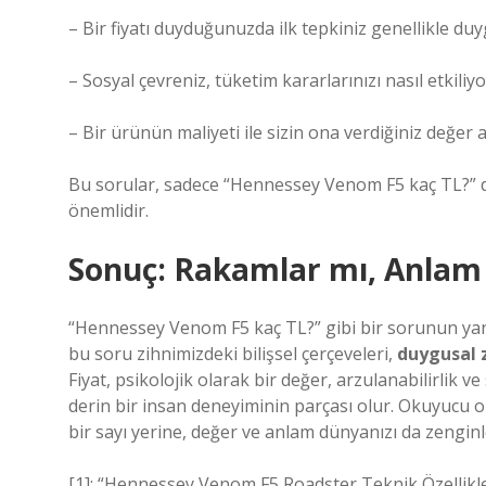
– Bir fiyatı duyduğunuzda ilk tepkiniz genellikle du
– Sosyal çevreniz, tüketim kararlarınızı nasıl etkiliyo
– Bir ürünün maliyeti ile sizin ona verdiğiniz değer
Bu sorular, sadece “Hennessey Venom F5 kaç TL?” değ
önemlidir.
Sonuç: Rakamlar mı, Anlam
“Hennessey Venom F5 kaç TL?” gibi bir sorunun yanıtı
bu soru zihnimizdeki bilişsel çerçeveleri,
duygusal 
Fiyat, psikolojik olarak bir değer, arzulanabilirlik
derin bir insan deneyiminin parçası olur. Okuyucu o
bir sayı yerine, değer ve anlam dünyanızı da zenginle
[1]: “Hennessey Venom F5 Roadster Teknik Özellikleri