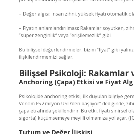
– Değer algısı: İnsan zihni, yüksek fiyatı otomatik o
– Fiyatın anlamlandırılması: Rakamlar soyutken, zih
“süper zenginlik” veya “erişilemezlik” gibi.
Bu bilişsel değerlendirmeler, bizim “fiyat” gibi yalnı
ilişkilendirmemizi sağlar.
Bilişsel Psikoloji: Rakamlar 
Anchoring (Çapa) Etkisi ve Fiyat Alg
Psikolojide anchoring etkisi, ilk duyulan bilgiye ger
Venom F5 2 milyon USD’den başlıyor” dediğinde, zih
çapa etrafında şekillendirir. Bu etki, fiyatı sinirse
sigorta) küçümsemeye meyilli olmamıza yol açar. ([C
Tutum ve Değer İlişkisi